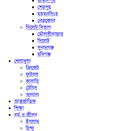
জামালপুর
শেরপুর
ময়মনসিংহ
নেত্রকোনা
সিলেট বিভাগ
মৌলভীবাজার
সিলেট
সুনামগঞ্জ
হবিগঞ্জ
খেলাধুলা
ক্রিকেট
ফুটবল
কাবাডি
টেনিস
অন্যান্য
আন্তর্জাতিক
শিক্ষা
ধর্ম ও জীবন
ইসলাম
হিন্দু