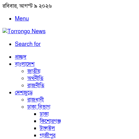
রবিবার, আগস্ট ৯ ২০২৬
Menu
Search for
প্রচ্ছদ
বাংলাদেশ
জাতীয়
অর্থনীতি
রাজনীতি
দেশজুড়ে
রাজধানী
ঢাকা বিভাগ
ঢাকা
কিশোরগঞ্জ
টাঙ্গাইল
গাজীপুর