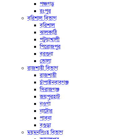
পঞ্চগড়
রংপুর
বরিশাল বিভাগ
বরিশাল
ঝালকাঠি
পটুয়াখালী
পিরোজপুর
বরগুনা
ভোলা
রাজশাহী বিভাগ
রাজশাহী
চাঁপাইনবাবগঞ্জ
সিরাজগঞ্জ
জয়পুরহাট
নওগাঁ
নাটোর
পাবনা
বগুড়া
ময়মনসিংহ বিভাগ