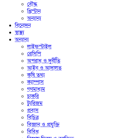
বৌদ্ধ
খ্রিস্টান
অন্যান্য
বিনোদন
স্বাস্থ্য
অন্যান্য
লাইফস্টাইল
রেসিপি
অপরাধ ও দুর্নীতি
আইন ও আদালত
কৃষি তথ্য
ক্যাম্পাস
গণমাধ্যম
চাকরি
ট্যুরিজম
প্রবাস
বিচিত্র
বিজ্ঞান ও প্রযুক্তি
বিবিধ