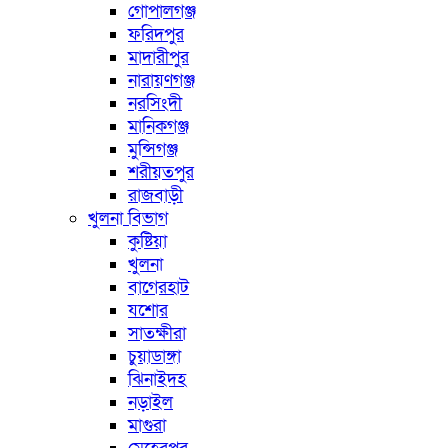
গোপালগঞ্জ
ফরিদপুর
মাদারীপুর
নারায়ণগঞ্জ
নরসিংদী
মানিকগঞ্জ
মুন্সিগঞ্জ
শরীয়তপুর
রাজবাড়ী
খুলনা বিভাগ
কুষ্টিয়া
খুলনা
বাগেরহাট
যশোর
সাতক্ষীরা
চুয়াডাঙ্গা
ঝিনাইদহ
নড়াইল
মাগুরা