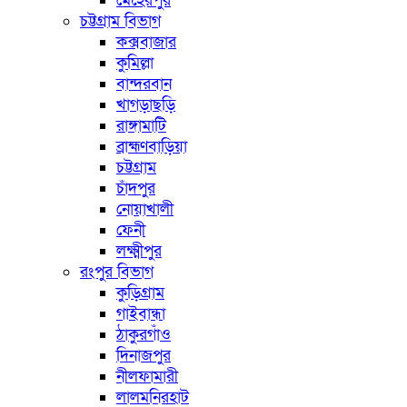
মেহেরপুর
চট্টগ্রাম বিভাগ
কক্সবাজার
কুমিল্লা
বান্দরবান
খাগড়াছড়ি
রাঙ্গামাটি
ব্রাহ্মণবাড়িয়া
চট্টগ্রাম
চাঁদপুর
নোয়াখালী
ফেনী
লক্ষ্মীপুর
রংপুর বিভাগ
কুড়িগ্রাম
গাইবান্ধা
ঠাকুরগাঁও
দিনাজপুর
নীলফামারী
লালমনিরহাট