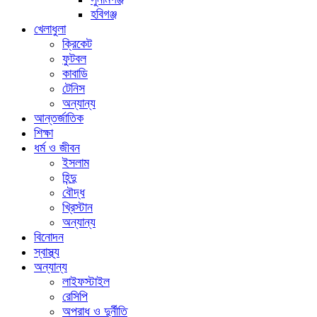
হবিগঞ্জ
খেলাধুলা
ক্রিকেট
ফুটবল
কাবাডি
টেনিস
অন্যান্য
আন্তর্জাতিক
শিক্ষা
ধর্ম ও জীবন
ইসলাম
হিন্দু
বৌদ্ধ
খ্রিস্টান
অন্যান্য
বিনোদন
স্বাস্থ্য
অন্যান্য
লাইফস্টাইল
রেসিপি
অপরাধ ও দুর্নীতি