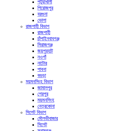
পটুয়াখালী
পিরোজপুর
বরগুনা
ভোলা
রাজশাহী বিভাগ
রাজশাহী
চাঁপাইনবাবগঞ্জ
সিরাজগঞ্জ
জয়পুরহাট
নওগাঁ
নাটোর
পাবনা
বগুড়া
ময়মনসিংহ বিভাগ
জামালপুর
শেরপুর
ময়মনসিংহ
নেত্রকোনা
সিলেট বিভাগ
মৌলভীবাজার
সিলেট
সুনামগঞ্জ