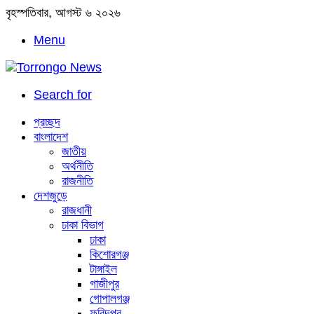
বৃহস্পতিবার, আগস্ট ৬ ২০২৬
Menu
Search for
প্রচ্ছদ
বাংলাদেশ
জাতীয়
অর্থনীতি
রাজনীতি
দেশজুড়ে
রাজধানী
ঢাকা বিভাগ
ঢাকা
কিশোরগঞ্জ
টাঙ্গাইল
গাজীপুর
গোপালগঞ্জ
ফরিদপুর