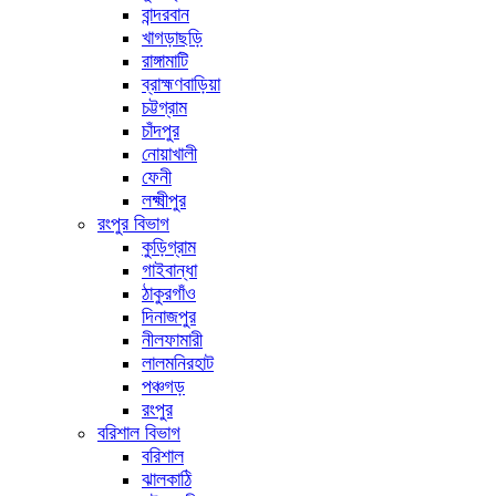
বান্দরবান
খাগড়াছড়ি
রাঙ্গামাটি
ব্রাহ্মণবাড়িয়া
চট্টগ্রাম
চাঁদপুর
নোয়াখালী
ফেনী
লক্ষ্মীপুর
রংপুর বিভাগ
কুড়িগ্রাম
গাইবান্ধা
ঠাকুরগাঁও
দিনাজপুর
নীলফামারী
লালমনিরহাট
পঞ্চগড়
রংপুর
বরিশাল বিভাগ
বরিশাল
ঝালকাঠি