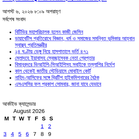
আগস্ট ৬, ২০২৬ ৮:০৯ অপরাহ্ণ
সর্বশেষ সংবাদ
বিটিভির মহাপরিচালক হলেন কাজী জেসিন
ডায়াবেটিস প্রতিরোধে বিজ্ঞান, ধর্ম ও সমাজের সমন্বিত ভূমিকার আহ্বান
স্বাস্থ্য প্রতিমন্ত্রীর
২৪ ঘণ্টায় ডেঙ্গু নিয়ে হাসপাতালে ভর্তি ৪৭১
মেলান্দহে ইয়াবাসহ স্বেচ্ছাসেবক নেতা গ্রেপ্তার
বিমানবন্দরে ভিআইপি-সিআইপিসহ সবাইকে তল্লাশির নির্দেশ
কাল থেকেই জাতীয় স্টেডিয়ামে মোবাইল কোর্ট
নাহিদ-আসিফের সঙ্গে ব্রিটিশ হাইকমিশনারের বৈঠক
এসএসসির ফল প্রকাশ সোমবার, জানা যাবে যেভাবে
আর্কাইভ ক্যালেন্ডার
August 2026
M
T
W
T
F
S
S
1
2
3
4
5
6
7
8
9