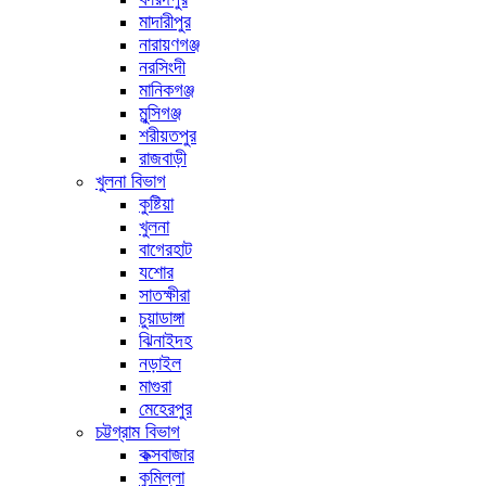
মাদারীপুর
নারায়ণগঞ্জ
নরসিংদী
মানিকগঞ্জ
মুন্সিগঞ্জ
শরীয়তপুর
রাজবাড়ী
খুলনা বিভাগ
কুষ্টিয়া
খুলনা
বাগেরহাট
যশোর
সাতক্ষীরা
চুয়াডাঙ্গা
ঝিনাইদহ
নড়াইল
মাগুরা
মেহেরপুর
চট্টগ্রাম বিভাগ
কক্সবাজার
কুমিল্লা