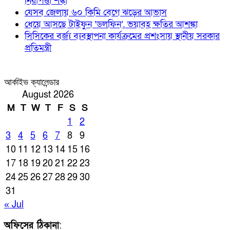
নিরাপত্তা শঙ্কা
যেসব জেলায় ৬০ কিমি বেগে ঝড়ের আভাস
ধেয়ে আসছে টাইফুন ‘ডলফিন’, ভয়াবহ ক্ষতির আশঙ্কা
সিসিকের বর্জ্য ব্যবস্থাপনা কার্যক্রমের প্রশংসায় স্থানীয় সরকার
প্রতিমন্ত্রী
আর্কাইভ ক্যালেন্ডার
August 2026
M
T
W
T
F
S
S
1
2
3
4
5
6
7
8
9
10
11
12
13
14
15
16
17
18
19
20
21
22
23
24
25
26
27
28
29
30
31
« Jul
অফিসের ঠিকানা
: