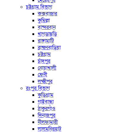
মেহেরপুর
চট্টগ্রাম বিভাগ
কক্সবাজার
কুমিল্লা
বান্দরবান
খাগড়াছড়ি
রাঙ্গামাটি
ব্রাহ্মণবাড়িয়া
চট্টগ্রাম
চাঁদপুর
নোয়াখালী
ফেনী
লক্ষ্মীপুর
রংপুর বিভাগ
কুড়িগ্রাম
গাইবান্ধা
ঠাকুরগাঁও
দিনাজপুর
নীলফামারী
লালমনিরহাট