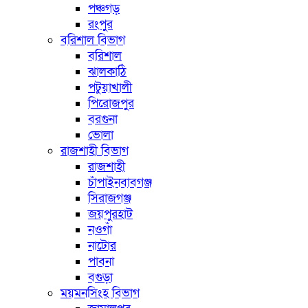
পঞ্চগড়
রংপুর
বরিশাল বিভাগ
বরিশাল
ঝালকাঠি
পটুয়াখালী
পিরোজপুর
বরগুনা
ভোলা
রাজশাহী বিভাগ
রাজশাহী
চাঁপাইনবাবগঞ্জ
সিরাজগঞ্জ
জয়পুরহাট
নওগাঁ
নাটোর
পাবনা
বগুড়া
ময়মনসিংহ বিভাগ