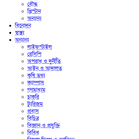
বৌদ্ধ
খ্রিস্টান
অন্যান্য
বিনোদন
স্বাস্থ্য
অন্যান্য
লাইফস্টাইল
রেসিপি
অপরাধ ও দুর্নীতি
আইন ও আদালত
কৃষি তথ্য
ক্যাম্পাস
গণমাধ্যম
চাকরি
ট্যুরিজম
প্রবাস
বিচিত্র
বিজ্ঞান ও প্রযুক্তি
বিবিধ