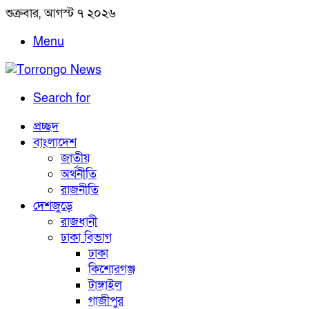
শুক্রবার, আগস্ট ৭ ২০২৬
Menu
Search for
প্রচ্ছদ
বাংলাদেশ
জাতীয়
অর্থনীতি
রাজনীতি
দেশজুড়ে
রাজধানী
ঢাকা বিভাগ
ঢাকা
কিশোরগঞ্জ
টাঙ্গাইল
গাজীপুর