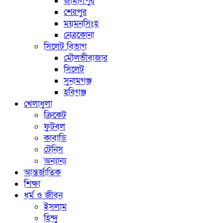
জামালপুর
শেরপুর
ময়মনসিংহ
নেত্রকোনা
সিলেট বিভাগ
মৌলভীবাজার
সিলেট
সুনামগঞ্জ
হবিগঞ্জ
খেলাধুলা
ক্রিকেট
ফুটবল
কাবাডি
টেনিস
অন্যান্য
আন্তর্জাতিক
শিক্ষা
ধর্ম ও জীবন
ইসলাম
হিন্দু