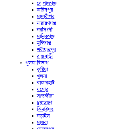
গোপালগঞ্জ
ফরিদপুর
মাদারীপুর
নারায়ণগঞ্জ
নরসিংদী
মানিকগঞ্জ
মুন্সিগঞ্জ
শরীয়তপুর
রাজবাড়ী
খুলনা বিভাগ
কুষ্টিয়া
খুলনা
বাগেরহাট
যশোর
সাতক্ষীরা
চুয়াডাঙ্গা
ঝিনাইদহ
নড়াইল
মাগুরা