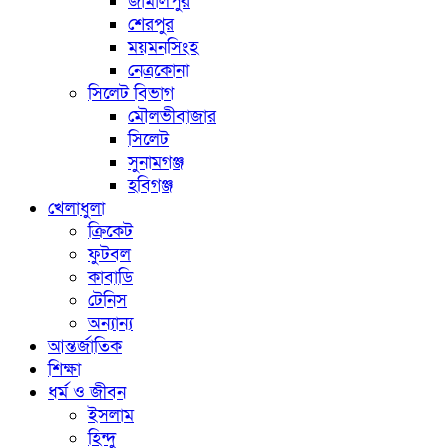
জামালপুর
শেরপুর
ময়মনসিংহ
নেত্রকোনা
সিলেট বিভাগ
মৌলভীবাজার
সিলেট
সুনামগঞ্জ
হবিগঞ্জ
খেলাধুলা
ক্রিকেট
ফুটবল
কাবাডি
টেনিস
অন্যান্য
আন্তর্জাতিক
শিক্ষা
ধর্ম ও জীবন
ইসলাম
হিন্দু