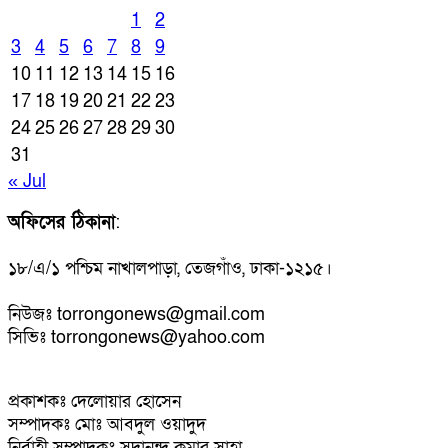
1
2
3
4
5
6
7
8
9
10
11
12
13
14
15
16
17
18
19
20
21
22
23
24
25
26
27
28
29
30
31
« Jul
অফিসের ঠিকানা
:
১৮/এ/১ পশ্চিম নাখালপাড়া, তেজগাঁও, ঢাকা-১২১৫।
নিউজঃ torrongonews@gmail.com
সিভিঃ torrongonews@yahoo.com
প্রকাশকঃ দেলোয়ার হোসেন
সম্পাদকঃ মোঃ আবদুল ওয়াদুদ
নির্বাহী সম্পাদকঃ সদানন্দ কুমার সাহা