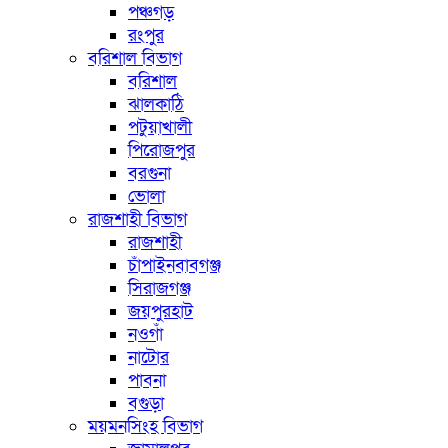
পঞ্চগড়
রংপুর
বরিশাল বিভাগ
বরিশাল
ঝালকাঠি
পটুয়াখালী
পিরোজপুর
বরগুনা
ভোলা
রাজশাহী বিভাগ
রাজশাহী
চাঁপাইনবাবগঞ্জ
সিরাজগঞ্জ
জয়পুরহাট
নওগাঁ
নাটোর
পাবনা
বগুড়া
ময়মনসিংহ বিভাগ