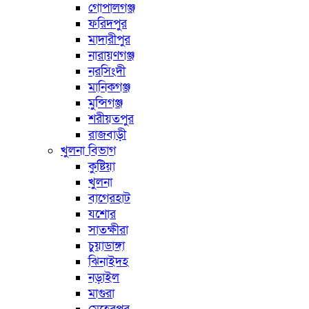
গোপালগঞ্জ
ফরিদপুর
মাদারীপুর
নারায়ণগঞ্জ
নরসিংদী
মানিকগঞ্জ
মুন্সিগঞ্জ
শরীয়তপুর
রাজবাড়ী
খুলনা বিভাগ
কুষ্টিয়া
খুলনা
বাগেরহাট
যশোর
সাতক্ষীরা
চুয়াডাঙ্গা
ঝিনাইদহ
নড়াইল
মাগুরা