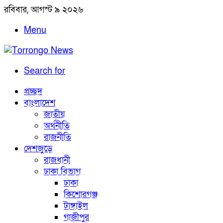
রবিবার, আগস্ট ৯ ২০২৬
Menu
Search for
প্রচ্ছদ
বাংলাদেশ
জাতীয়
অর্থনীতি
রাজনীতি
দেশজুড়ে
রাজধানী
ঢাকা বিভাগ
ঢাকা
কিশোরগঞ্জ
টাঙ্গাইল
গাজীপুর