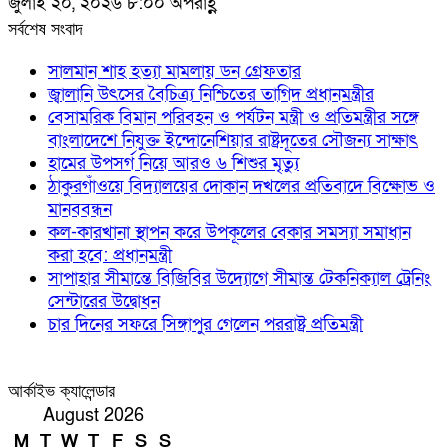
জুলাই ২০, ২০২৬ ৮:০০ অপরাহ্ণ
সর্বশেষ সংবাদ
সালমান শাহ হত্যা মামলায় ডন গ্রেফতার
জ্বালানি উৎসের বৈচিত্র্য নিশ্চিতের তাগিদ প্রধানমন্ত্রীর
বেসামরিক বিমান পরিবহন ও পর্যটন মন্ত্রী ও প্রতিমন্ত্রীর সঙ্গে
বাংলাদেশে নিযুক্ত ইন্দোনেশিয়ার রাষ্ট্রদূতের সৌজন্য সাক্ষাৎ
হামের উপসর্গ নিয়ে আরও ৬ শিশুর মৃত্যু
ঠাকুরগাঁওয়ে বিদ্যালয়ের দোকান দখলের প্রতিবাদে বিক্ষোভ ও
মানববন্ধন
কল-কারখানা স্থাপন করে উপকূলের বেকার সমস্যা সমাধান
করা হবে: প্রধানমন্ত্রী
সাপাহার সীমান্তে বিজিবির উদ্যোগে সীমান্ত টেকনিক্যাল ট্রেনিং
সেন্টারের উদ্বোধন
চার দিনের সফরে সিঙ্গাপুর গেলেন পররাষ্ট্র প্রতিমন্ত্রী
আর্কাইভ ক্যালেন্ডার
August 2026
M
T
W
T
F
S
S