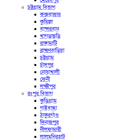
মেহেরপুর
চট্টগ্রাম বিভাগ
কক্সবাজার
কুমিল্লা
বান্দরবান
খাগড়াছড়ি
রাঙ্গামাটি
ব্রাহ্মণবাড়িয়া
চট্টগ্রাম
চাঁদপুর
নোয়াখালী
ফেনী
লক্ষ্মীপুর
রংপুর বিভাগ
কুড়িগ্রাম
গাইবান্ধা
ঠাকুরগাঁও
দিনাজপুর
নীলফামারী
লালমনিরহাট