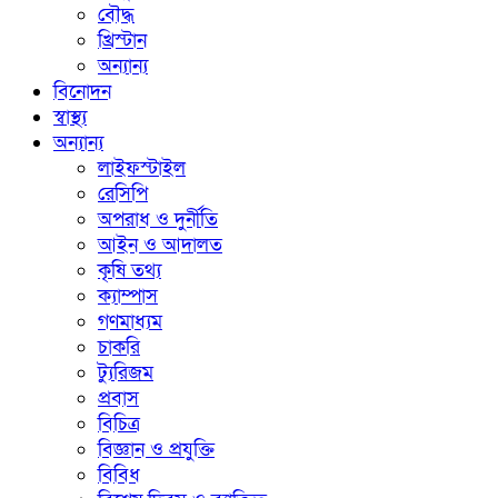
বৌদ্ধ
খ্রিস্টান
অন্যান্য
বিনোদন
স্বাস্থ্য
অন্যান্য
লাইফস্টাইল
রেসিপি
অপরাধ ও দুর্নীতি
আইন ও আদালত
কৃষি তথ্য
ক্যাম্পাস
গণমাধ্যম
চাকরি
ট্যুরিজম
প্রবাস
বিচিত্র
বিজ্ঞান ও প্রযুক্তি
বিবিধ