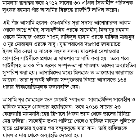
মামলায় রূপান্তর করে ২০১২ সালের ৩০ এপ্রিল সিআইডি পরিদর্শক
লুৎফর রহমান পাঁচ আসামির বিরুদ্ধে চার্জশিট দাখিল করেন।
এই পাঁচ আসামি হলেন- জেএমবির সূরা সদস্য আনোয়ারুল আলম
ওরফে ভাগ্নে শহিদ, সালাহউদ্দিন ওরফে সালেহীন, মিজানুর রহমান
ওরফে মিনহাজ ওরফে শাওন, রাকিবুল হাসান ওরফে হাফিজ মাহামুদ
ও নুর মোহাম্মদ ওরফে সাবু। যুদ্ধাপরাধের দণ্ডপ্রাপ্ত জামায়াতে
ইসলামীর নেতা ও সাবেক সংসদ সদস্য মাওলানা দেলাওয়ার
হোসাইন সাঈদীকে প্রথমে এ মামলার আসামি করা হয়। তবে পরে
সাঈদীসহ আরও পাঁচ জনের সম্পৃক্ততা না পাওয়ায় তাদের অব্যাহতির
সুপারিশ করা হয়। আসামিদের মধ্যে মিনহাজ ও আনোয়ার কারাগারে
আছেন। তারা দু’জনই ঘটনায় সম্পৃক্ততার বিষয়ে আদালতে ১৬৪
ধারায় স্বীকারোক্তিমূলক জবানবন্দি দেন।
আসামি নূর মোহাম্মদ শুরু থেকেই পলাতক। সালাহউদ্দিন সালেহীন ও
হাফিজ মাহমুদ গ্রেফতার হয়েছিলেন। তবে ২০১৪ সালের ২৩
ফেব্রুয়ারি ময়মনসিংহের ত্রিশালে প্রিজন ভ্যান থেকে তাদের ছিনিয়ে
নেয় জঙ্গিরা। সালেহীন তখন পালিয়ে গেলেও হাফিজ মাহমুদ পুলিশের
হাতে গ্রেফতার হওয়ার পর বন্দুকযুদ্ধে মারা যান। তাই হাফিজকে
মামলার দায় থেকে অব্যাহতি দেওয়া হয়।