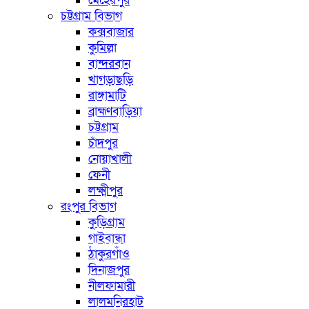
মেহেরপুর
চট্টগ্রাম বিভাগ
কক্সবাজার
কুমিল্লা
বান্দরবান
খাগড়াছড়ি
রাঙ্গামাটি
ব্রাহ্মণবাড়িয়া
চট্টগ্রাম
চাঁদপুর
নোয়াখালী
ফেনী
লক্ষ্মীপুর
রংপুর বিভাগ
কুড়িগ্রাম
গাইবান্ধা
ঠাকুরগাঁও
দিনাজপুর
নীলফামারী
লালমনিরহাট