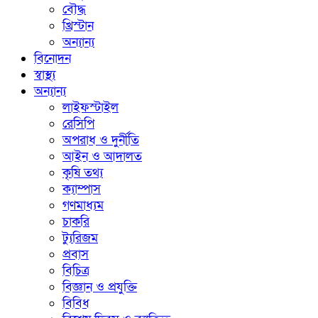
বৌদ্ধ
খ্রিস্টান
অন্যান্য
বিনোদন
স্বাস্থ্য
অন্যান্য
লাইফস্টাইল
রেসিপি
অপরাধ ও দুর্নীতি
আইন ও আদালত
কৃষি তথ্য
ক্যাম্পাস
গণমাধ্যম
চাকরি
ট্যুরিজম
প্রবাস
বিচিত্র
বিজ্ঞান ও প্রযুক্তি
বিবিধ