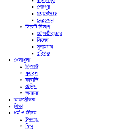
জামালপুর
শেরপুর
ময়মনসিংহ
নেত্রকোনা
সিলেট বিভাগ
মৌলভীবাজার
সিলেট
সুনামগঞ্জ
হবিগঞ্জ
খেলাধুলা
ক্রিকেট
ফুটবল
কাবাডি
টেনিস
অন্যান্য
আন্তর্জাতিক
শিক্ষা
ধর্ম ও জীবন
ইসলাম
হিন্দু