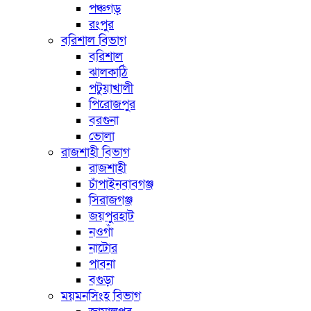
পঞ্চগড়
রংপুর
বরিশাল বিভাগ
বরিশাল
ঝালকাঠি
পটুয়াখালী
পিরোজপুর
বরগুনা
ভোলা
রাজশাহী বিভাগ
রাজশাহী
চাঁপাইনবাবগঞ্জ
সিরাজগঞ্জ
জয়পুরহাট
নওগাঁ
নাটোর
পাবনা
বগুড়া
ময়মনসিংহ বিভাগ