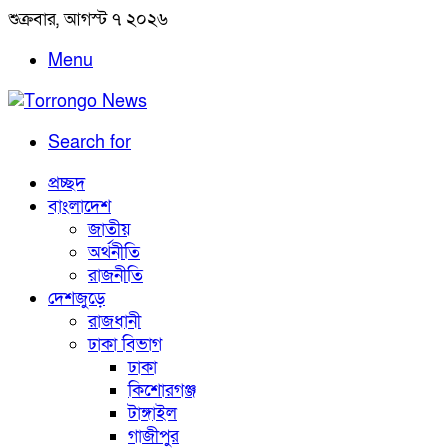
শুক্রবার, আগস্ট ৭ ২০২৬
Menu
Search for
প্রচ্ছদ
বাংলাদেশ
জাতীয়
অর্থনীতি
রাজনীতি
দেশজুড়ে
রাজধানী
ঢাকা বিভাগ
ঢাকা
কিশোরগঞ্জ
টাঙ্গাইল
গাজীপুর