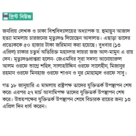
জনপ্রিয় লেখক ও ঢাকা বিশ্ববিদ্যালয়ের অধ্যাপক ড. হুমায়ুন আজাদ
হত্যা মামলায় চারজনের মৃত্যুদণ্ড দিয়েছেন আদালত। এছাড়া তাদের
প্রত্যেককে ৫০ হাজার টাকা জরিমানা করা হয়েছে। বুধবার (১৩
এপ্রিল) ঢাকার চতুর্থ অতিরিক্ত মহানগর দায়রা জজ আল-মামুন এ রায়
দেন। মৃত্যুদণ্ডপ্রাপ্তরা হলেন- জেএমবির সূরা সদস্য আনোয়ারুল
আলম ওরফে ভাগ্নে শহিদ, সালাহউদ্দিন ওরফে সালেহীন, মিজানুর
রহমান ওরফে মিনহাজ ওরফে শাওন ও নুর মোহাম্মদ ওরফে সাবু।
গত ১৮ জানুয়ারি এ মামলায় রাষ্ট্রপক্ষ তাদের যুক্তিতর্ক উপস্থাপন শেষ
করে৷ এরপর ২৭ মার্চ আসামিপক্ষ তাদের যুক্তিতর্ক উপস্থাপন শেষ
করে। উভয়পক্ষের যুক্তিতর্ক উপস্থাপন শেষে বিচারক রায়ের জন্য ১৩
এপ্রিল দিন ধার্য করেন।