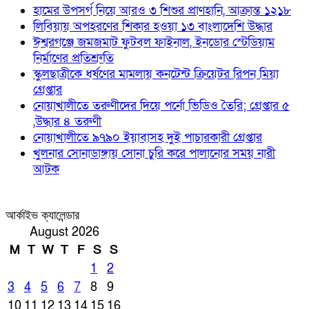
হামের উপসর্গ নিয়ে আরও ৩ শিশুর প্রাণহানি, আক্রান্ত ১২১৮
লিবিয়ায় অপহরণের শিকার হওয়া ১৩ বাংলাদেশি উদ্ধার
ঈশ্বরগঞ্জে জমজমাট ফুটবল ফাইনাল, ইনডোর স্টেডিয়াম
নির্মাণের প্রতিশ্রুতি
স্কুলছাত্রীকে ধর্ষণের মামলায় কনটেন্ট ক্রিয়েটর রিপন মিয়া
গ্রেপ্তার
নোয়াখালীতে তরুণীদের দিয়ে পর্নো ভিডিও তৈরি; গ্রেপ্তার ৫
,উদ্ধার ৪ তরুণী
নোয়াখালীতে ৯৭৯০ ইয়াবাসহ দুই পাচারকারী গ্রেপ্তার
খুলনার সোনাডাঙ্গায় সোনা চুরি করে পালানোর সময় নারী
আটক
আর্কাইভ ক্যালেন্ডার
August 2026
M
T
W
T
F
S
S
1
2
3
4
5
6
7
8
9
10
11
12
13
14
15
16