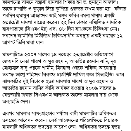
কমিশনের সামনে সন্ত্রাসী হামলার শিকার হন ড. হুমায়ুন আজাদ।
তাকে চাপাতি ও কুড়াল দিয়ে কুপিয়ে গুরুতর জখম করা হয়। ঘটনার
পরদিন হুমায়ুন আজাদের ভাই মঞ্জুর কবির রমনা থানায় একটি
হত্যাচেষ্টা মামলা দায়ের করেন। ২২ দিন ঢাকার সম্মিলিত সামরিক
হাসপাতালে (সিএমএইচ) এবং ৪৮ দিন ব্যাংককে চিকিৎসা নেন।
সবশেষ জার্মানির মিউনিখে চিকিৎসাধীন অবস্থায় একই বছরের ১২
আগস্ট তিনি মারা যান।
মামলাটিতে ২০০৭ সালের ১৪ নভেম্বর হত্যাচেষ্টার অভিযোগে
জেএমবি নেতা শায়খ আব্দুর রহমান, আতাউর রহমান সানি, নূর
মোহাম্মদ সাবু ওরফে শামীম, মিনহাজ ওরফে শফিক, আনোয়ার
ওরফে ভাগ্নে শহিদের বিরুদ্ধে চার্জশিট দাখিল করে সিআইডি। তবে
ঝালকাঠির দুই বিচারক হত্যা মামলায় শায়খ আব্দুর রহমান ও
আতাউর রহমান সানির ফাঁসি কার্যকর হওয়ায় ২০০৯ সালের ৯
ফেব্রুয়ারি ঢাকার সিএমএম আদালত তাদের মামলার দায় থেকে
অব্যাহতি দেন।
এরপর মামলার সাক্ষ্যগ্রহণের পর্যায়ে বাদী মামলাটির অধিকতর
তদন্তের আবেদন করেন। সেই আবেদনের পরিপ্রেক্ষিতে বিচারক
মামলাটি অধিকতর তদন্তের আদেশ দেন। অধিকতর তদন্তে হত্যা