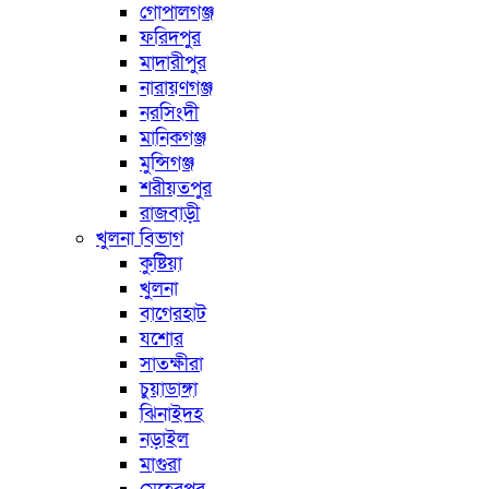
গোপালগঞ্জ
ফরিদপুর
মাদারীপুর
নারায়ণগঞ্জ
নরসিংদী
মানিকগঞ্জ
মুন্সিগঞ্জ
শরীয়তপুর
রাজবাড়ী
খুলনা বিভাগ
কুষ্টিয়া
খুলনা
বাগেরহাট
যশোর
সাতক্ষীরা
চুয়াডাঙ্গা
ঝিনাইদহ
নড়াইল
মাগুরা