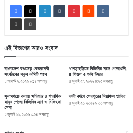
LinkedIn
Tumblr
Pinterest
Reddit
VKontakte
Share via Email
Print
এই বিভাগের আরও সংবাদ
বাংলাদেশ স্বপ্নসেতু স্বেচ্ছাসেবী
খাগড়াছড়িতে বিজিবির সঙ্গে গোলাগুলি,
সংগঠনের নতুন কমিটি গঠন
৪ পিস্তল ও গুলি উদ্ধার
আগস্ট ২, ২০২৬ ৯:১৪ অপরাহ্ণ
জুলাই ২৭, ২০২৬ ৪:২৩ অপরাহ্ণ
সুনামগঞ্জে বন্যায় ক্ষতিগ্রস্ত ৫ শতাধিক
ভারী বর্ষণে শেরপুরের নিম্নাঞ্চল প্লাবিত
মানুষ পেলো বিজিবির ত্রাণ ও চিকিৎসা
জুলাই ২০, ২০২৬ ৮:০০ অপরাহ্ণ
সেবা
জুলাই ২২, ২০২৬ ৩:২৪ অপরাহ্ণ
সর্বশেষ সংবাদ