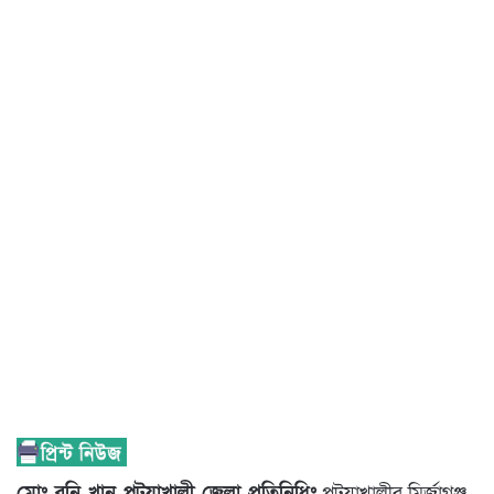
মোঃ রনি খান পটুয়াখালী জেলা প্রতিনিধিঃ
পটুয়াখালীর মির্জাগঞ্জ