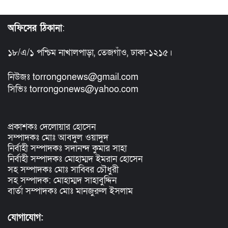
অফিসের ঠিকানা
:
১৮/এ/১ পশ্চিম নাখালপাড়া, তেজগাঁও, ঢাকা-১২১৫।
নিউজঃ torrongonews@gmail.com
সিভিঃ torrongonews@yahoo.com
প্রকাশকঃ দেলোয়ার হোসেন
সম্পাদকঃ মোঃ আবদুল ওয়াদুদ
নির্বাহী সম্পাদকঃ সদানন্দ কুমার সাহা
নির্বাহী সম্পাদকঃ মোহাম্মদ ইমরান হোসেন
সহ সম্পাদকঃ মোঃ সাব্বির চৌধুরী
সহ সম্পাদক: মোহাম্মদ সাহাবুদ্দিন
বার্তা সম্পাদকঃ মোঃ মানজুরুল ইসলাম
যোগাযোগ: