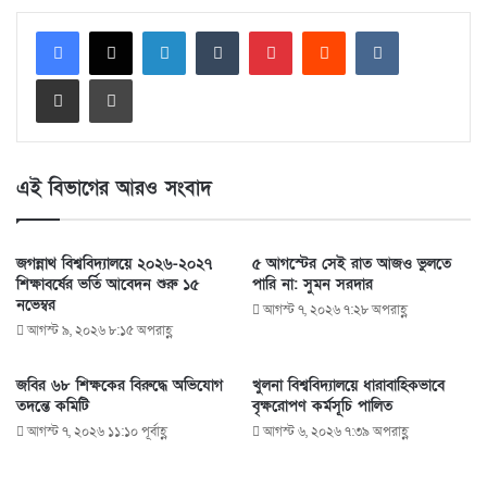
LinkedIn
Tumblr
Pinterest
Reddit
VKontakte
Share via Email
Print
এই বিভাগের আরও সংবাদ
জগন্নাথ বিশ্ববিদ্যালয়ে ২০২৬-২০২৭
৫ আগস্টের সেই রাত আজও ভুলতে
শিক্ষাবর্ষের ভর্তি আবেদন শুরু ১৫
পারি না: সুমন সরদার
নভেম্বর
আগস্ট ৭, ২০২৬ ৭:২৮ অপরাহ্ণ
আগস্ট ৯, ২০২৬ ৮:১৫ অপরাহ্ণ
জবির ৬৮ শিক্ষকের বিরুদ্ধে অভিযোগ
খুলনা বিশ্ববিদ্যালয়ে ধারাবাহিকভাবে
তদন্তে কমিটি
বৃক্ষরোপণ কর্মসূচি পালিত
আগস্ট ৭, ২০২৬ ১১:১০ পূর্বাহ্ণ
আগস্ট ৬, ২০২৬ ৭:৩৯ অপরাহ্ণ