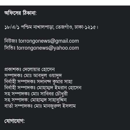
অফিসের ঠিকানা
:
১৮/এ/১ পশ্চিম নাখালপাড়া, তেজগাঁও, ঢাকা-১২১৫।
নিউজঃ torrongonews@gmail.com
সিভিঃ torrongonews@yahoo.com
প্রকাশকঃ দেলোয়ার হোসেন
সম্পাদকঃ মোঃ আবদুল ওয়াদুদ
নির্বাহী সম্পাদকঃ সদানন্দ কুমার সাহা
নির্বাহী সম্পাদকঃ মোহাম্মদ ইমরান হোসেন
সহ সম্পাদকঃ মোঃ সাব্বির চৌধুরী
সহ সম্পাদক: মোহাম্মদ সাহাবুদ্দিন
বার্তা সম্পাদকঃ মোঃ মানজুরুল ইসলাম
যোগাযোগ: