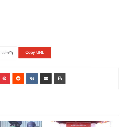
Copy URL
Pinterest
Reddit
VKontakte
Share via Email
Print