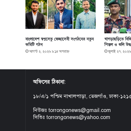
বাংলাদেশ স্বপ্নসেতু স্বেচ্ছাসেবী সংগঠনের নতুন
খাগড়াছড়িতে বিজি
কমিটি গঠন
পিস্তল ও গুলি উদ্ধ
আগস্ট ২, ২০২৬ ৯:১৪ অপরাহ্ণ
জুলাই ২৭, ২০২৬
অফিসের ঠিকানা
:
১৮/এ/১ পশ্চিম নাখালপাড়া, তেজগাঁও, ঢাকা-১২১
নিউজঃ torrongonews@gmail.com
সিভিঃ torrongonews@yahoo.com