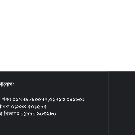
গাযোগ:
রকাশকঃ ০১৭৭৯৮৮০০৭৭,০১৭১৩ ০৪১৬০১
্পাদক ০১৯৯৪ ৫০১৫৮৫
্তা বিভাগঃ ০১৯৯০ ৯০৩২৮০