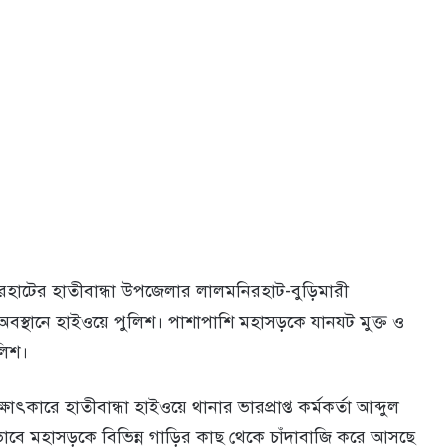
হাটের হাতীবান্ধা উপজেলার লালমনিরহাট-বুড়িমারী
র অবস্থানে হাইওয়ে পুলিশ। পাশাপাশি মহাসড়কে যানযট মুক্ত ও
লিশ।
াৎকারে হাতীবান্ধা হাইওয়ে থানার ভারপ্রাপ্ত কর্মকর্তা আব্দুল
াবে মহাসড়কে বিভিন্ন গাড়ির কাছ থেকে চাঁদাবাজি করে আসছে