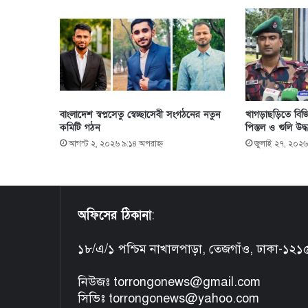
বাংলাদেশ স্বপ্নসেতু স্বেচ্ছাসেবী সংগঠনের নতুন
খাগড়াছড়িতে বিজি
কমিটি গঠন
পিস্তল ও গুলি উদ্ধ
আগস্ট ২, ২০২৬ ৯:১৪ অপরাহ্ণ
জুলাই ২৭, ২০২৬
অফিসের ঠিকানা
:
১৮/এ/১ পশ্চিম নাখালপাড়া, তেজগাঁও, ঢাকা-১২১
নিউজঃ torrongonews@gmail.com
সিভিঃ torrongonews@yahoo.com