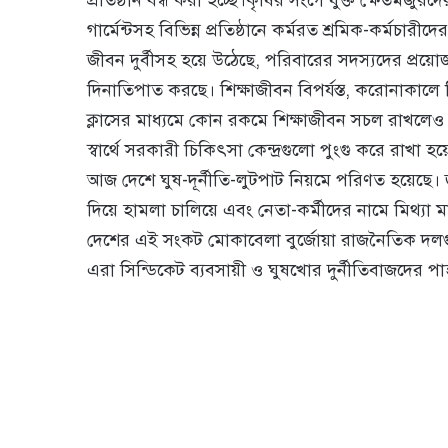
প্রতিষ্ঠান বন্ধ করা হচ্ছে।কৃষির সংগে যুক্ত ক্ষেতমজু
গার্মেন্টসহ বিভিন্ন প্রতিষ্ঠানে কর্মরত শ্রমিক-কর্মচা
জীবন দুর্বীসহ হয়ে উঠেছে, পরিবারের সদস্যদের প্রয়
দিনাতিপাত করছে। শিক্ষাজীবন বিপর্যস্ত, করোনাকালে শি
ক্লাসের মাধ্যমে কোন রকমে শিক্ষাজীবন সচল রাখলেও শ
স্বার্থে সরকারী চিকিৎসা কেন্দ্রগুলো পুংগু করে রাখ
আজ দেশে ঘুষ-দূর্নীতি-লুটপাট নিয়মে পরিণত হয়েছে।
দিয়ে হামলা চালিয়ে এবং নেতা-কর্মীদের নামে মিথ্যা
দেশের এই সংকট মোকাবেলা বুর্জোয়া রাজনৈতিক দলগুলোর 
এরা সিন্ডিকেট ব্যবসায়ী ও ঘুষখোর দুর্নীতিবাজদের প