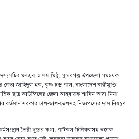
সদস্যসচিব মনজুর আলম মিঠু, সুন্দরগঞ্জ উপজেলা সমন্বয়ক
ের নেতা জাহিদুল হক, কৃষ্ণ চন্দ্র পাল, বাংলাদেশ নারীমুক্তি
ন্ত্রিক ছাত্র কাউন্সিলের জেলা আহবায়ক শামিম আরা মিনা
দার বর্তমান সরকার চাল-ডাল-তেলসহ নিত্যপণ্যের দাম নিয়ন্ত্রণ
কর্মসংস্থান তৈরী দুরের কথা, পাটকল-চিনিকলসহ অনেক