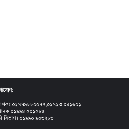
গাযোগ:
রকাশকঃ ০১৭৭৯৮৮০০৭৭,০১৭১৩ ০৪১৬০১
্পাদক ০১৯৯৪ ৫০১৫৮৫
্তা বিভাগঃ ০১৯৯০ ৯০৩২৮০