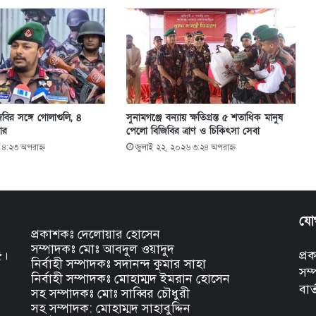
বির সঙ্গে গোলাগুলি, ৪
সুনামগঞ্জে বন্যায় ক্ষতিগ্রস্ত ৫ শতাধিক মানুষ
ার
পেলো বিজিবির ত্রাণ ও চিকিৎসা সেবা
 ৪:২৩ অপরাহ্ণ
জুলাই ২২, ২০২৬ ৩:২৪ অপরাহ্ণ
যো
প্রকাশকঃ দেলোয়ার হোসেন
সম্পাদকঃ মোঃ আবদুল ওয়াদুদ
৫।
প্
নির্বাহী সম্পাদকঃ সদানন্দ কুমার সাহা
সম
নির্বাহী সম্পাদকঃ মোহাম্মদ ইমরান হোসেন
বার
সহ সম্পাদকঃ মোঃ সাব্বির চৌধুরী
সহ সম্পাদক: মোহাম্মদ সাহাবুদ্দিন