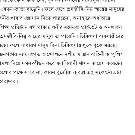
রদের হাতে কোন কাজ নেই, কৃষকরা ফসলের ন্যায্যমূল্য পায়না,
রীদের বেতন-ভাতা বাড়েনি। ফলে দেশে শ্রমজীবি-নিম্ন আয়ের মানুষের
োজনীয় খাবার জোগান দিতে পারছেনা, অনাহারে-অর্ধাহারে
ক্ষা প্রতিষ্ঠান বন্ধ থাকায় ধনীর সন্তানরা প্রাইভেট ও অনলাইন
্রমজীবি-নিম্ন আয়ের মানুষ তা পারেনি। চিকিৎসা ব্যবসায়ীদের
া হয়েছে। ফলে সাধারণ মানুষ বিনা চিকিৎসায় ধুকে ধুকে মরছে।
 জনগণের ন্যায়সংগত আন্দোলনে দলীয় মাস্তান বাহিনী ও পুলিশ
 মামলা দিয়ে দমন-পীড়ন করে ফ্যাসিবাদী শাসন কায়েম করেছে।
পক্ষে সম্ভব না, কারন বুর্জোয়া ব্যবস্থা এই সংকটের স্রষ্টা।
াহারাদার।