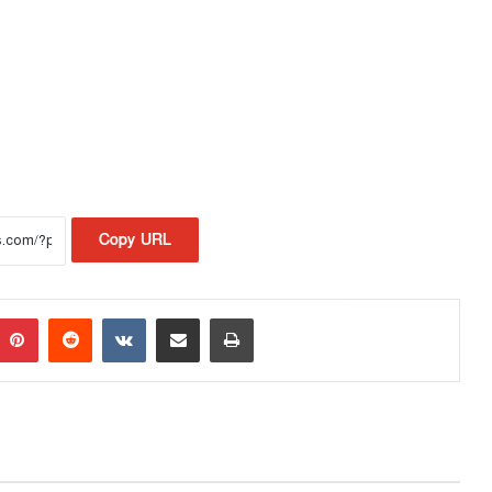
Copy URL
Pinterest
Reddit
VKontakte
Share via Email
Print