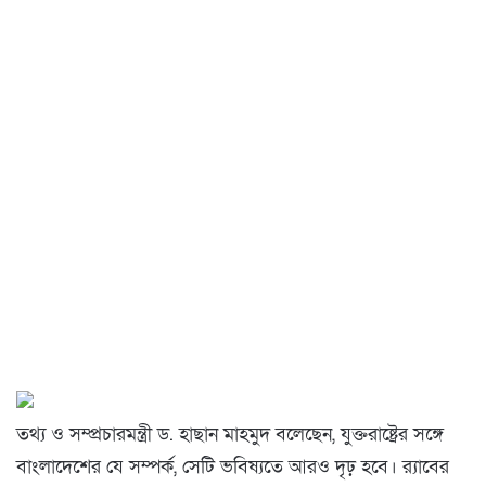
তথ্য ও সম্প্রচারমন্ত্রী ড. হাছান মাহমুদ বলেছেন, যুক্তরাষ্ট্রের সঙ্গে
বাংলাদেশের যে সম্পর্ক, সেটি ভবিষ্যতে আরও দৃঢ় হবে। র‌্যাবের