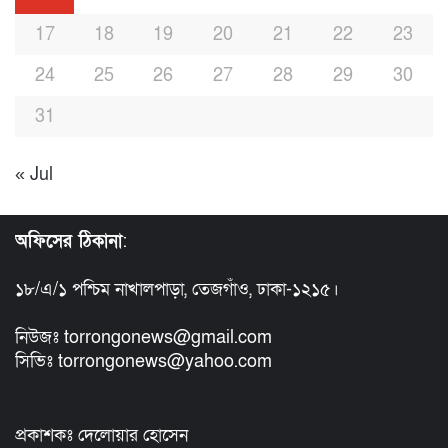
17
18
19
20
21
22
23
24
25
26
27
28
29
30
31
« Jul
অফিসের ঠিকানা
:
১৮/এ/১ পশ্চিম নাখালপাড়া, তেজগাঁও, ঢাকা-১২১৫।
নিউজঃ torrongonews@gmail.com
সিভিঃ torrongonews@yahoo.com
প্রকাশকঃ দেলোয়ার হোসেন