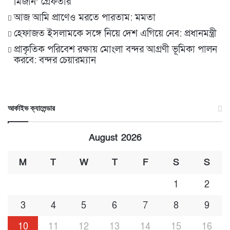
মিজান’ গ্রেফতার
আজ আমি প্রাণেও মরতে পারতাম: মমতা
হেফাজত ইসলামকে সঙ্গে নিয়ে দেশ এগিয়ে নেব: প্রধানমন্ত্রী
প্রাকৃতিক পরিবেশ রক্ষায় মোংলা বন্দর আগ্রণী ভূমিকা পালন
করবে: বন্দর চেয়ারম্যান
আর্কাইভ ক্যালেন্ডার
August 2026
M
T
W
T
F
S
S
1
2
3
4
5
6
7
8
9
10
11
12
13
14
15
16