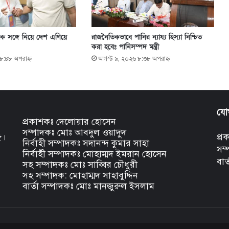
 সঙ্গে নিয়ে দেশ এগিয়ে
রাজনৈতিকভাবে পানির ন্যায্য হিস্যা নিশ্চিত
করা হবেঃ পানিসম্পদ মন্ত্রী
৮:৪৮ অপরাহ্ণ
আগস্ট ৯, ২০২৬ ৮:৩৮ অপরাহ্ণ
যো
প্রকাশকঃ দেলোয়ার হোসেন
সম্পাদকঃ মোঃ আবদুল ওয়াদুদ
৫।
প্
নির্বাহী সম্পাদকঃ সদানন্দ কুমার সাহা
সম
নির্বাহী সম্পাদকঃ মোহাম্মদ ইমরান হোসেন
বার
সহ সম্পাদকঃ মোঃ সাব্বির চৌধুরী
সহ সম্পাদক: মোহাম্মদ সাহাবুদ্দিন
বার্তা সম্পাদকঃ মোঃ মানজুরুল ইসলাম