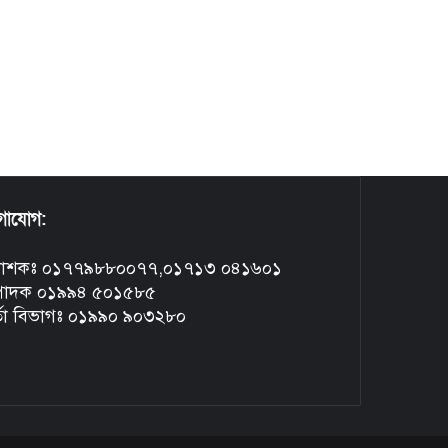
গাযোগ:
রকাশকঃ ০১৭৭৯৮৮০০৭৭,০১৭১৩ ০৪১৬০১
্পাদক ০১৯৯৪ ৫০১৫৮৫
্তা বিভাগঃ ০১৯৯০ ৯০৩২৮০