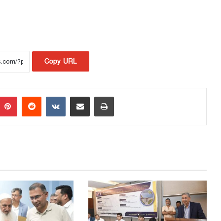
Copy URL
Pinterest
Reddit
VKontakte
Share via Email
Print