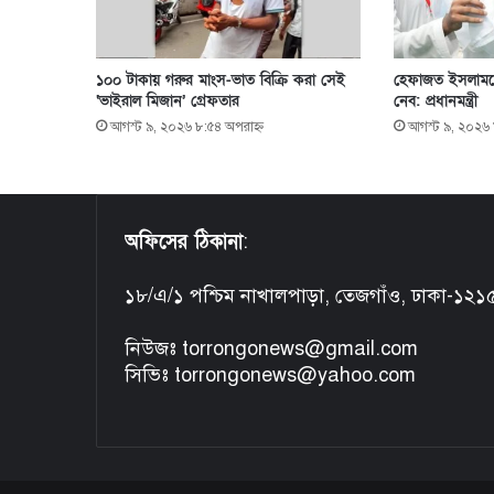
১০০ টাকায় গরুর মাংস-ভাত বিক্রি করা সেই
হেফাজত ইসলামকে
‘ভাইরাল মিজান’ গ্রেফতার
নেব: প্রধানমন্ত্রী
আগস্ট ৯, ২০২৬ ৮:৫৪ অপরাহ্ণ
আগস্ট ৯, ২০২৬ 
অফিসের ঠিকানা
:
১৮/এ/১ পশ্চিম নাখালপাড়া, তেজগাঁও, ঢাকা-১২১
নিউজঃ torrongonews@gmail.com
সিভিঃ torrongonews@yahoo.com