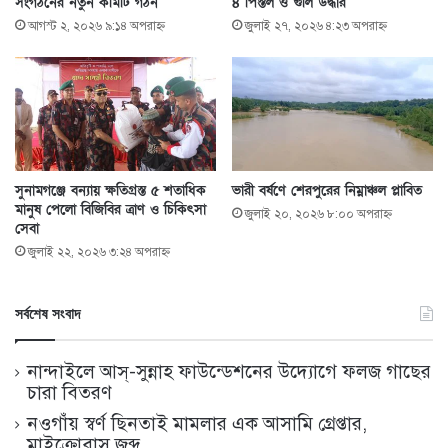
সংগঠনের নতুন কমিটি গঠন
৪ পিস্তল ও গুলি উদ্ধার
আগস্ট ২, ২০২৬ ৯:১৪ অপরাহ্ণ
জুলাই ২৭, ২০২৬ ৪:২৩ অপরাহ্ণ
সুনামগঞ্জে বন্যায় ক্ষতিগ্রস্ত ৫ শতাধিক
ভারী বর্ষণে শেরপুরের নিম্নাঞ্চল প্লাবিত
মানুষ পেলো বিজিবির ত্রাণ ও চিকিৎসা
জুলাই ২০, ২০২৬ ৮:০০ অপরাহ্ণ
সেবা
জুলাই ২২, ২০২৬ ৩:২৪ অপরাহ্ণ
সর্বশেষ সংবাদ
নান্দাইলে আস্-সুন্নাহ ফাউন্ডেশনের উদ্যোগে ফলজ গাছের
চারা বিতরণ
নওগাঁয় স্বর্ণ ছিনতাই মামলার এক আসামি গ্রেপ্তার,
মাইক্রোবাস জব্দ