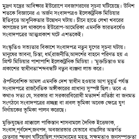
মুদ্রণ যন্ত্রের আবিষ্কার ইউরোপে নবজাগরণের সূচনা ঘটিয়েছে। উনিশ
শতকে বিজ্ঞানের এ অর্জন সংবাদপত্রও ইলেকট্রনিক মিডিয়ার
ইতিবৃত্তে আধুনিকতার উদ্বোধন ঘটায়। চীনে হাতে লেখা খবরের
কাগজের চল থাকলেও ইউরোপ-আমেরিকা এমনকি ভারতবর্ষেও
সংবাদপত্রের আত্মপ্রকাশ ঘটে এশতকেই।
সংস্কৃতিও সভ্যতার বিকাশে সংবাদপত্র নতুন যুগের সূচনা ঘটায়।
মানুষের ভাবনা, চিন্তা, ধর্ম,রাজনীতি,আদর্শের বাহনে পরিণত হয় এ
প্রিন্ট মিডিয়ার পাশাপাশি ইলেকট্রনিক মিডিয়া । ‘মুক্তচিন্তাও মত
প্রকাশের স্বাধীনতা’শব্দবন্ধটি নতুন ব্যঞ্জনা লাভ করে।
ঔপনিবেশিক আমল এমনকি দেশ স্বাধীন হওয়ার আগ মুহূর্ত পর্যন্ত
সংবাদপত্রে রাজনৈতিক অঙ্গীকারের প্রাধান্য সুস্পষ্ট ছিল। তবে এ
কথাও সত্য যে, সরকার বা সরকারবিরোধী মতাদর্শ প্রতিষ্ঠা বা জনমত
সংগঠনে সংবাদপত্রের প্রচ্ছন্ন বা প্রবল ভূমিকা অনেক ক্ষেত্রে যুগ
নির্ণায়কের ভূমিকা পালন করেছে।
মুক্তিযুদ্ধের প্রাক্কালে পাকিস্তান শাসনামলে দৈনিক ইত্তেফাক,
সংবাদ,পূর্বদেশ,জনপদ, অবজারভার যেভাবে বাঙালির অন্তর্গত
চেতনার স্ফুরণ ঘটিয়েছিল;গণমাধ্যমের মহত্ত্ব, সক্ষমতাও জনসম্পৃক্ততা