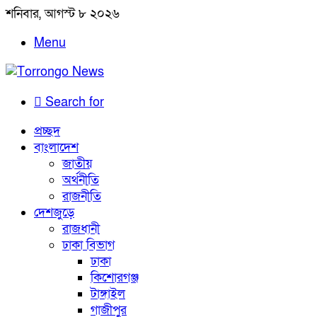
শনিবার, আগস্ট ৮ ২০২৬
Menu
Search for
প্রচ্ছদ
বাংলাদেশ
জাতীয়
অর্থনীতি
রাজনীতি
দেশজুড়ে
রাজধানী
ঢাকা বিভাগ
ঢাকা
কিশোরগঞ্জ
টাঙ্গাইল
গাজীপুর