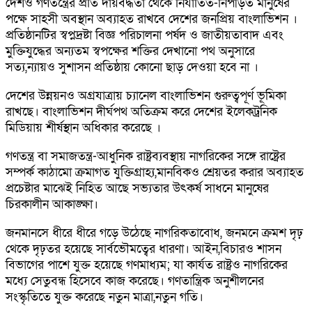
দেশও গণতন্ত্রের প্রতি দায়বদ্ধতা থেকে নির্যাতিত-নিপীড়ত মানুষের
পক্ষে সাহসী অবস্থান অব্যাহত রাখবে দেশের জনপ্রিয় বাংলাভিশন ।
প্রতিষ্ঠানটির স্বপ্নদ্রষ্টা বিজ্ঞ পরিচালনা পর্ষদ ও জাতীয়তাবাদ এবং
মুক্তিযুদ্ধের অন্যতম স্বপক্ষের শক্তির দেখানো পথ অনুসারে
সত্য,ন্যায়ও সুশাসন প্রতিষ্ঠায় কোনো ছাড় দেওয়া হবে না ।
দেশের উন্নয়নও অগ্রযাত্রায় চ্যানেল বাংলাভিশন গুরুত্বপূর্ণ ভূমিকা
রাখছে। বাংলাভিশন দীর্ঘপথ অতিক্রম করে দেশের ইলেকট্রনিক
মিডিয়ায় শীর্ষস্থান অধিকার করেছে ।
গণতন্ত্র বা সমাজতন্ত্র-আধুনিক রাষ্ট্রব্যবস্থায় নাগরিকের সঙ্গে রাষ্ট্রের
সম্পর্ক কাঠামো ক্রমাগত যুক্তিগ্রাহ্য,মানবিকও শ্রেয়তর করার অব্যাহত
প্রচেষ্টার মাঝেই নিহিত আছে সভ্যতার উৎকর্ষ সাধনে মানুষের
চিরকালীন আকাঙ্ক্ষা।
জনমানসে ধীরে ধীরে গড়ে উঠেছে নাগরিকতাবোধ, জনমনে ক্রমশ দৃঢ়
থেকে দৃঢ়তর হয়েছে সার্বভৌমত্বের ধারণা। আইন,বিচারও শাসন
বিভাগের পাশে যুক্ত হয়েছে গণমাধ্যম; যা কার্যত রাষ্ট্রও নাগরিকের
মধ্যে সেতুবন্ধ হিসেবে কাজ করেছে। গণতান্ত্রিক অনুশীলনের
সংস্কৃতিতে যুক্ত করেছে নতুন মাত্রা,নতুন গতি।