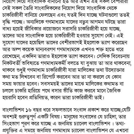
নিয়োগ দিয়ে সাংবাদিক বানানো হত আর এখন এই সকল বেপারীরা
সেই সকল তৈরি সাংবাদিকদের নিয়োগ দিয়ে সাংবাদিক থেকে
চাকরিজীবী বানিয়ে ফেলছেন এবং যতই দিন যাচ্ছে ঘটনাগুলো ততই
বৃদ্ধি পাচ্ছে। অন্যদিকে গণমাধ্যমে যাদের নতুন আগমন ঘটছে তারা
বাধ্য হয়েই জীবিকার প্রয়োজনে সরাসরি চাকরিজীবী হয়ে যাচ্ছে,
তাদের আর সাংবাদিক হয়ে চাকরিজীবী হওয়ার সুযোগ নেই। এই
সুযোগ যাদের হয়েছিল তাদের বেশীরভাগই ইহলোক ত্যাগ করেছেন
আর অল্প কয়েক মান্যবরগণ গণমাধ্যমকে এখনও শক্ত হাতে ধরে
রেখেছেন, একদিন তারাও ইহলোক ত্যাগ করবেন। সেদিক বিবেচনায়
নিকটবর্তী ভবিষ্যতে গণমাধ্যমকর্মী বলতে যা বুঝায় তা আর থাকবেনা,
থাকবে শুধুই গণমাধ্যম চাকরিজীবী যারা মালিকের তথা উদ্যোক্তার
কথা মত লিখবেন বা রিপোর্ট করবেন আর তা না করলে যে কোন
সময় ফায়ার হবেন। সবসময়ই তাদের মাঝে মালিকের কথামত না
চললে চাকরি হারিয়ে পথে বসার ভীতি কাজ করবে মানে জৈবিক
হয়রানি হবেন প্রতিনিয়ত, কারন তারা চাকরিজীবী তাই।
বাংলাভিশন ১৬ বছর ধরে সফলভাবে সংবাদ প্রকাশ করে যাচ্ছে,যেটি
অবশ্যই গুরুত্বপূর্ণ একটি বিষয়। মানুষের সংবাদের যে চাহিদা, তার
সিংহভাগ পূরণ করে যাচ্ছে এ জনপ্রিয় চ্যানেল বাংলাভিশন । তথ্য-
প্রযুক্তির এ সময়ে জনপ্রিয় গণমাধ্যম চ্যানেল বাংলাভিশন যে এখনো