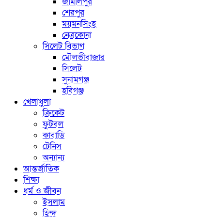
জামালপুর
শেরপুর
ময়মনসিংহ
নেত্রকোনা
সিলেট বিভাগ
মৌলভীবাজার
সিলেট
সুনামগঞ্জ
হবিগঞ্জ
খেলাধুলা
ক্রিকেট
ফুটবল
কাবাডি
টেনিস
অন্যান্য
আন্তর্জাতিক
শিক্ষা
ধর্ম ও জীবন
ইসলাম
হিন্দু