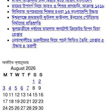
দক্ষিণ আফ্রিকায় টানা দ্বিতীয় ম্যাচ জিতল বাংলাদেশ
হামের উপসর্গ নিয়ে আরও ৩ শিশুর প্রাণহানি, আক্রান্ত ১২১৮
লিবিয়ায় অপহরণের শিকার হওয়া ১৩ বাংলাদেশি উদ্ধার
ঈশ্বরগঞ্জে জমজমাট ফুটবল ফাইনাল, ইনডোর স্টেডিয়াম
নির্মাণের প্রতিশ্রুতি
স্কুলছাত্রীকে ধর্ষণের মামলায় কনটেন্ট ক্রিয়েটর রিপন মিয়া
গ্রেপ্তার
নোয়াখালীতে তরুণীদের দিয়ে পর্নো ভিডিও তৈরি; গ্রেপ্তার ৫
,উদ্ধার ৪ তরুণী
আর্কাইভ ক্যালেন্ডার
August 2026
M
T
W
T
F
S
S
1
2
3
4
5
6
7
8
9
10
11
12
13
14
15
16
17
18
19
20
21
22
23
24
25
26
27
28
29
30