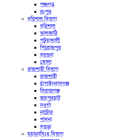
পঞ্চগড়
রংপুর
বরিশাল বিভাগ
বরিশাল
ঝালকাঠি
পটুয়াখালী
পিরোজপুর
বরগুনা
ভোলা
রাজশাহী বিভাগ
রাজশাহী
চাঁপাইনবাবগঞ্জ
সিরাজগঞ্জ
জয়পুরহাট
নওগাঁ
নাটোর
পাবনা
বগুড়া
ময়মনসিংহ বিভাগ