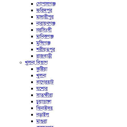
গোপালগঞ্জ
ফরিদপুর
মাদারীপুর
নারায়ণগঞ্জ
নরসিংদী
মানিকগঞ্জ
মুন্সিগঞ্জ
শরীয়তপুর
রাজবাড়ী
খুলনা বিভাগ
কুষ্টিয়া
খুলনা
বাগেরহাট
যশোর
সাতক্ষীরা
চুয়াডাঙ্গা
ঝিনাইদহ
নড়াইল
মাগুরা