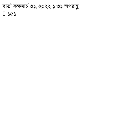
বার্তা কক্ষ
মার্চ ৩১, ২০২২ ১:৩১ অপরাহ্ণ
১৫১