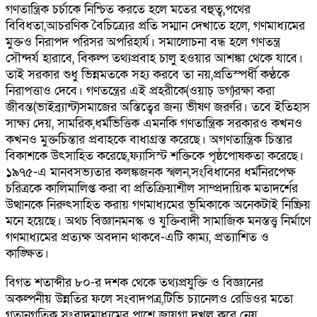
গণতান্ত্রিক চর্চাকে নিশ্চিত করতে হলে মতের বহুত্ব,পথের
বিবিধতা,আচরণিক বৈচিত্র্যের প্রতি সম্মান দেখাতে হলে, গণমাধ্যমের
মুক্তও নিরাপদ পরিসর অপরিহার্য। সমালোচনা বন্ধ হলে গণতন্ত্র
সৌন্দর্য হারাবে, বিকল্প তথ্যপ্রবাহ চালু হওয়ার আশঙ্কা থেকে যাবে।
তাই সরকার শুধু ভিন্নমতকে সহ্য করবে তা নয়,প্রতিস্পর্ধী কণ্ঠকে
নিরাপত্তাও দেবে। গণতন্ত্রের এই প্রহরীকে(ওয়াচ্ ডগ)রক্ষা করা
জীবন্ত(ভাইব্র্যান্ট)সমাজের অস্তিত্বের জন্য ভীষণ জরুরি। তবে ইতিহাস
সাক্ষ্য দেয়, সামরিক,ধর্মভিত্তিক এমনকি গণতান্ত্রিক সরকারও কখনও
কখনও মুক্তচিন্তার প্রবাহকে বাধাগ্রস্ত করেছে। অগণতান্ত্রিক চিন্তার
বিকাশকে উৎসাহিত করেছে,ফ্যাসিস্ট শক্তিকে পৃষ্ঠপোষকতা করেছে।
১৯৭৫-এ মানবসভ্যতার কলঙ্কজনক স্খলন,সংবিধানের ধর্মনিরপেক্ষ
চরিত্রকে কালিমালিপ্ত করা বা প্রতিক্রিয়াশীল সাম্প্রদায়িক মতাদর্শের
উত্থানকে নিরুৎসাহিত করায় গণমাধ্যমের ভূমিকাকে অনেকটাই নিষ্ক্রিয়
মনে হয়েছে। অথচ বিজ্ঞানমনস্ক ও যুক্তিবাদী সামাজিক মনস্তত্ত্ব নির্মাণে
গণমাধ্যমের প্রত্যক্ষ অবদান থাকবে-এটি কাম্য, প্রত্যাশিত ও
কাঙ্ক্ষিত।
বিগত শতাব্দীর ৮০-র দশক থেকে তথ্যপ্রযুক্তি ও বিজ্ঞানের
অকল্পনীয় উন্নতির ফলে সংবাদপত্র,টিভি চ্যানেলও রেডিওর মতো
গতানুগতিক সংবাদমাধ্যমের পাশে জায়গা দখল করে নেয়