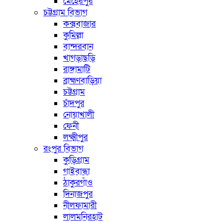
মেহেরপুর
চট্টগ্রাম বিভাগ
কক্সবাজার
কুমিল্লা
বান্দরবান
খাগড়াছড়ি
রাঙ্গামাটি
ব্রাহ্মণবাড়িয়া
চট্টগ্রাম
চাঁদপুর
নোয়াখালী
ফেনী
লক্ষ্মীপুর
রংপুর বিভাগ
কুড়িগ্রাম
গাইবান্ধা
ঠাকুরগাঁও
দিনাজপুর
নীলফামারী
লালমনিরহাট