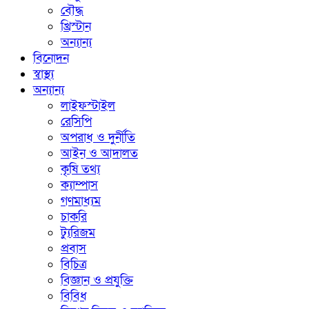
বৌদ্ধ
খ্রিস্টান
অন্যান্য
বিনোদন
স্বাস্থ্য
অন্যান্য
লাইফস্টাইল
রেসিপি
অপরাধ ও দুর্নীতি
আইন ও আদালত
কৃষি তথ্য
ক্যাম্পাস
গণমাধ্যম
চাকরি
ট্যুরিজম
প্রবাস
বিচিত্র
বিজ্ঞান ও প্রযুক্তি
বিবিধ