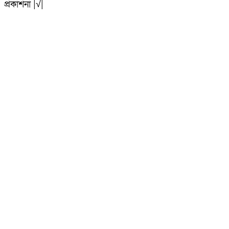
প্রকাশনা |√|