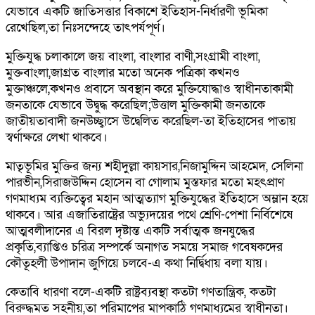
যেভাবে একটি জাতিসত্তার বিকাশে ইতিহাস-নির্ধারণী ভূমিকা
রেখেছিল,তা নিঃসন্দেহে তাৎপর্যপূর্ণ।
মুক্তিযুদ্ধ চলাকালে জয় বাংলা, বাংলার বাণী,সংগ্রামী বাংলা,
মুক্তবাংলা,জাগ্রত বাংলার মতো অনেক পত্রিকা কখনও
মুক্তাঞ্চলে,কখনও প্রবাসে অবস্থান করে মুক্তিযোদ্ধাও স্বাধীনতাকামী
জনতাকে যেভাবে উদ্বুদ্ধ করেছিল;উত্তাল মুক্তিকামী জনতাকে
জাতীয়তাবাদী জনউচ্ছ্বাসে উদ্বেলিত করেছিল-তা ইতিহাসের পাতায়
স্বর্ণাক্ষরে লেখা থাকবে।
মাতৃভূমির মুক্তির জন্য শহীদুল্লা কায়সার,নিজামুদ্দিন আহমেদ, সেলিনা
পারভীন,সিরাজউদ্দিন হোসেন বা গোলাম মুস্তফার মতো মহৎপ্রাণ
গণমাধ্যম ব্যক্তিত্বের মহান আত্মত্যাগ মুক্তিযুদ্ধের ইতিহাসে অম্লান হয়ে
থাকবে। আর এজাতিরাষ্ট্রের অভ্যুদয়ের পথে শ্রেণি-পেশা নির্বিশেষে
আত্মবলীদানের এ বিরল দৃষ্টান্ত একটি সর্বাত্মক জনযুদ্ধের
প্রকৃতি,ব্যাপ্তিও চরিত্র সম্পর্কে অনাগত সময়ে সমাজ গবেষকদের
কৌতূহলী উপাদান জুগিয়ে চলবে-এ কথা নির্দ্বিধায় বলা যায়।
কেতাবি ধারণা বলে-একটি রাষ্ট্রব্যবস্থা কতটা গণতান্ত্রিক, কতটা
বিরুদ্ধমত সহনীয়,তা পরিমাপের মাপকাঠি গণমাধ্যমের স্বাধীনতা।