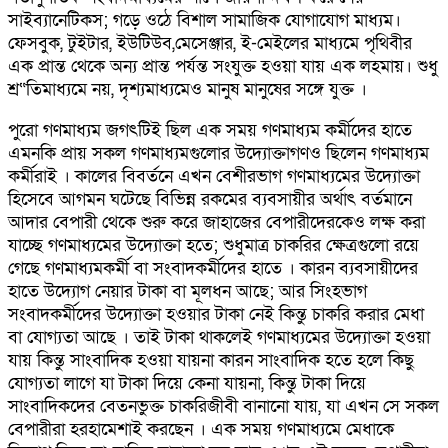
সাইব্যানেটিকস; গড়ে ওঠে বিশাল সামাজিক যোগাযোগ মাধ্যম।
ফেসবুক, টুইটার, ইউটিউব,মেসেঞ্জার, ই-মেইলের মাধ্যমে পৃথিবীর
এক প্রান্ত থেকে অন্য প্রান্ত পর্যন্ত সংযুক্ত হওয়া যায় এক লহমায়। শুধু
শ্র“তিমাধ্যমে নয়, দৃশ্যমাধ্যমেও মানুষ মানুষের সঙ্গে যুক্ত ।
পুরো গণমাধ্যম জগৎটিই ছিল এক সময় গণমাধ্যম কর্মীদের হাতে
এমনকি প্রায় সকল গণমাধ্যমগুলোর উদ্যোক্তাগণও ছিলেন গণমাধ্যম
কর্মীরাই । কালের বিবর্তনে এখন বেশীরভাগ গণমাধ্যমের উদ্যোক্তা
হিসেবে আগমন ঘটেছে বিভিন্ন রকমের ব্যবসায়ীর অর্থাৎ বর্তমানে
আদার বেপারী থেকে শুরু করে জাহাজের বেপারীদেরকেও লক্ষ করা
যাচ্ছে গণমাধ্যমের উদ্যোক্তা হতে; শুধুমাত্র চাকরির ক্ষেত্রগুলো রয়ে
গেছে গণমাধ্যমকর্মী বা সংবাদকর্মীদের হাতে । কারন ব্যবসায়ীদের
হাতে উদ্যোগ নেয়ার টাকা বা মূলধন আছে; আর সিংহভাগ
সংবাদকর্মীদের উদ্যোক্তা হওয়ার টাকা নেই কিন্তু চাকরি করার মেধা
বা যোগ্যতা আছে । তাই টাকা থাকলেই গণমাধ্যমের উদ্যোক্তা হওয়া
যায় কিন্তু সাংবাদিক হওয়া যায়না কারন সাংবাদিক হতে হলে কিছু
যোগ্যতা লাগে যা টাকা দিয়ে কেনা যায়না, কিন্তু টাকা দিয়ে
সাংবাদিকদের বেতনভুক্ত চাকরিজীবী বানানো যায়, যা এখন সে সকল
বেপারীরা হরহামেশাই করছেন । এক সময় গণমাধ্যমে মেধাকে