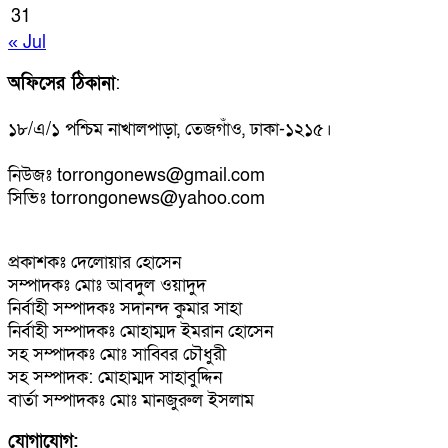
31
« Jul
অফিসের ঠিকানা
:
১৮/এ/১ পশ্চিম নাখালপাড়া, তেজগাঁও, ঢাকা-১২১৫।
নিউজঃ torrongonews@gmail.com
সিভিঃ torrongonews@yahoo.com
প্রকাশকঃ দেলোয়ার হোসেন
সম্পাদকঃ মোঃ আবদুল ওয়াদুদ
নির্বাহী সম্পাদকঃ সদানন্দ কুমার সাহা
নির্বাহী সম্পাদকঃ মোহাম্মদ ইমরান হোসেন
সহ সম্পাদকঃ মোঃ সাব্বির চৌধুরী
সহ সম্পাদক: মোহাম্মদ সাহাবুদ্দিন
বার্তা সম্পাদকঃ মোঃ মানজুরুল ইসলাম
যোগাযোগ: