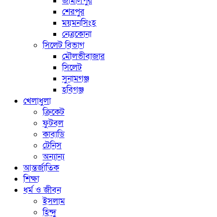
জামালপুর
শেরপুর
ময়মনসিংহ
নেত্রকোনা
সিলেট বিভাগ
মৌলভীবাজার
সিলেট
সুনামগঞ্জ
হবিগঞ্জ
খেলাধুলা
ক্রিকেট
ফুটবল
কাবাডি
টেনিস
অন্যান্য
আন্তর্জাতিক
শিক্ষা
ধর্ম ও জীবন
ইসলাম
হিন্দু