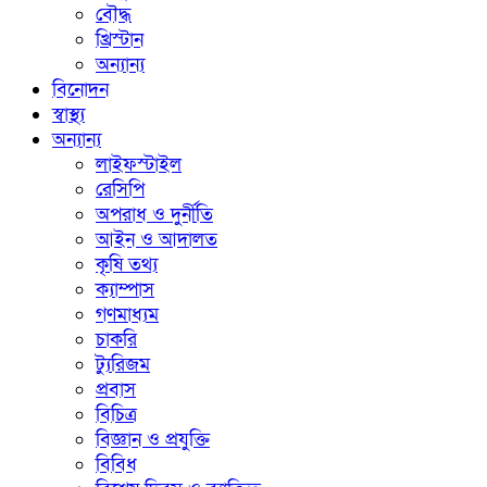
বৌদ্ধ
খ্রিস্টান
অন্যান্য
বিনোদন
স্বাস্থ্য
অন্যান্য
লাইফস্টাইল
রেসিপি
অপরাধ ও দুর্নীতি
আইন ও আদালত
কৃষি তথ্য
ক্যাম্পাস
গণমাধ্যম
চাকরি
ট্যুরিজম
প্রবাস
বিচিত্র
বিজ্ঞান ও প্রযুক্তি
বিবিধ