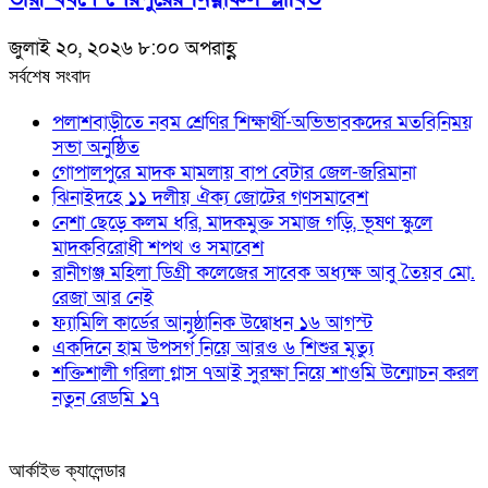
জুলাই ২০, ২০২৬ ৮:০০ অপরাহ্ণ
সর্বশেষ সংবাদ
পলাশবাড়ীতে নবম শ্রেণির শিক্ষার্থী-অভিভাবকদের মতবিনিময়
সভা অনুষ্ঠিত
গোপালপুরে মাদক মামলায় বাপ বেটার জেল-জরিমানা
ঝিনাইদহে ১১ দলীয় ঐক্য জোটের গণসমাবেশ
নেশা ছেড়ে কলম ধরি, মাদকমুক্ত সমাজ গড়ি, ভূষণ স্কুলে
মাদকবিরোধী শপথ ও সমাবেশ
রানীগঞ্জ মহিলা ডিগ্রী কলেজের সাবেক অধ্যক্ষ আবু তৈয়ব মো.
রেজা আর নেই
ফ্যামিলি কার্ডের আনুষ্ঠানিক উদ্বোধন ১৬ আগস্ট
একদিনে হাম উপসর্গ নিয়ে আরও ৬ শিশুর মৃত্যু
শক্তিশালী গরিলা গ্লাস ৭আই সুরক্ষা নিয়ে শাওমি উন্মোচন করল
নতুন রেডমি ১৭
আর্কাইভ ক্যালেন্ডার