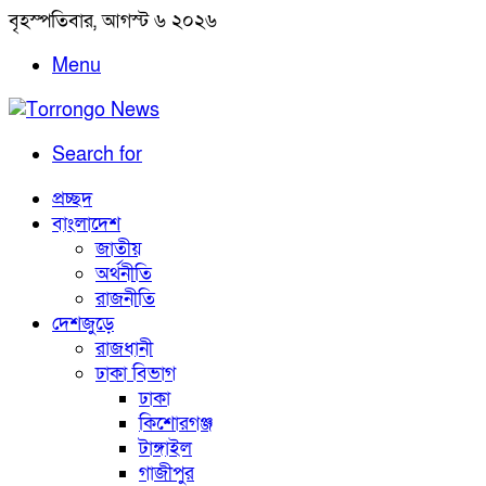
বৃহস্পতিবার, আগস্ট ৬ ২০২৬
Menu
Search for
প্রচ্ছদ
বাংলাদেশ
জাতীয়
অর্থনীতি
রাজনীতি
দেশজুড়ে
রাজধানী
ঢাকা বিভাগ
ঢাকা
কিশোরগঞ্জ
টাঙ্গাইল
গাজীপুর