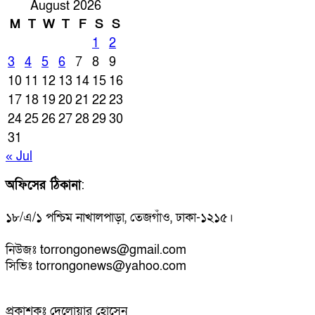
August 2026
M
T
W
T
F
S
S
1
2
3
4
5
6
7
8
9
10
11
12
13
14
15
16
17
18
19
20
21
22
23
24
25
26
27
28
29
30
31
« Jul
অফিসের ঠিকানা
:
১৮/এ/১ পশ্চিম নাখালপাড়া, তেজগাঁও, ঢাকা-১২১৫।
নিউজঃ torrongonews@gmail.com
সিভিঃ torrongonews@yahoo.com
প্রকাশকঃ দেলোয়ার হোসেন