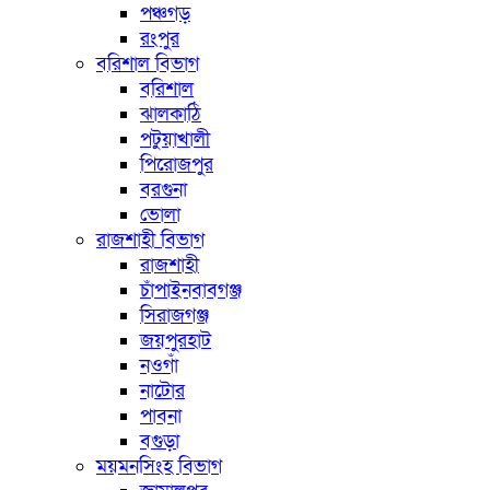
পঞ্চগড়
রংপুর
বরিশাল বিভাগ
বরিশাল
ঝালকাঠি
পটুয়াখালী
পিরোজপুর
বরগুনা
ভোলা
রাজশাহী বিভাগ
রাজশাহী
চাঁপাইনবাবগঞ্জ
সিরাজগঞ্জ
জয়পুরহাট
নওগাঁ
নাটোর
পাবনা
বগুড়া
ময়মনসিংহ বিভাগ