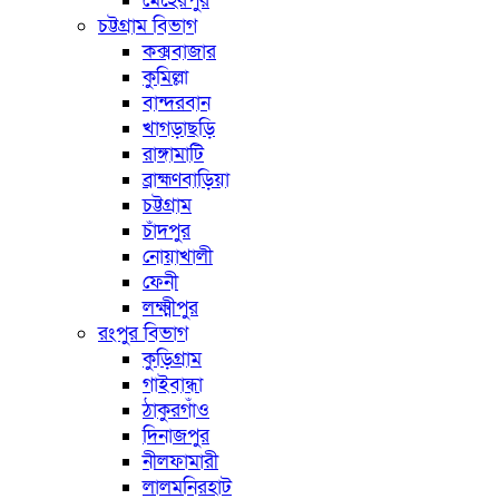
মেহেরপুর
চট্টগ্রাম বিভাগ
কক্সবাজার
কুমিল্লা
বান্দরবান
খাগড়াছড়ি
রাঙ্গামাটি
ব্রাহ্মণবাড়িয়া
চট্টগ্রাম
চাঁদপুর
নোয়াখালী
ফেনী
লক্ষ্মীপুর
রংপুর বিভাগ
কুড়িগ্রাম
গাইবান্ধা
ঠাকুরগাঁও
দিনাজপুর
নীলফামারী
লালমনিরহাট