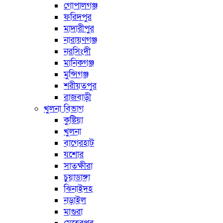
গোপালগঞ্জ
ফরিদপুর
মাদারীপুর
নারায়ণগঞ্জ
নরসিংদী
মানিকগঞ্জ
মুন্সিগঞ্জ
শরীয়তপুর
রাজবাড়ী
খুলনা বিভাগ
কুষ্টিয়া
খুলনা
বাগেরহাট
যশোর
সাতক্ষীরা
চুয়াডাঙ্গা
ঝিনাইদহ
নড়াইল
মাগুরা