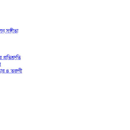
লেন সঙ্গীতা
প্রতিশ্রুতি
র
্ধার ৪ তরুণী