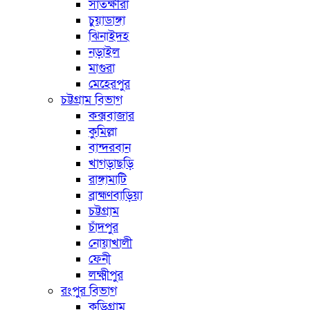
সাতক্ষীরা
চুয়াডাঙ্গা
ঝিনাইদহ
নড়াইল
মাগুরা
মেহেরপুর
চট্টগ্রাম বিভাগ
কক্সবাজার
কুমিল্লা
বান্দরবান
খাগড়াছড়ি
রাঙ্গামাটি
ব্রাহ্মণবাড়িয়া
চট্টগ্রাম
চাঁদপুর
নোয়াখালী
ফেনী
লক্ষ্মীপুর
রংপুর বিভাগ
কুড়িগ্রাম