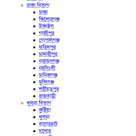
ঢাকা বিভাগ
ঢাকা
কিশোরগঞ্জ
টাঙ্গাইল
গাজীপুর
গোপালগঞ্জ
ফরিদপুর
মাদারীপুর
নারায়ণগঞ্জ
নরসিংদী
মানিকগঞ্জ
মুন্সিগঞ্জ
শরীয়তপুর
রাজবাড়ী
খুলনা বিভাগ
কুষ্টিয়া
খুলনা
বাগেরহাট
যশোর