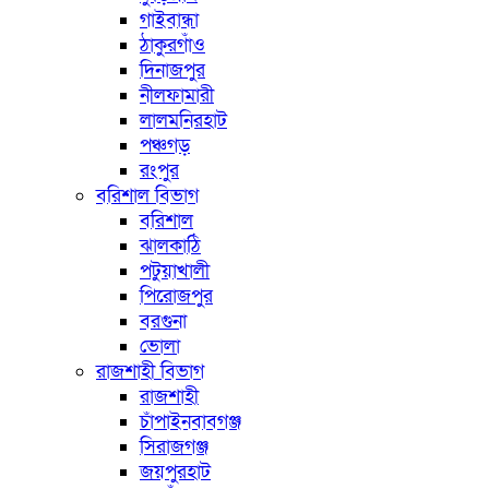
গাইবান্ধা
ঠাকুরগাঁও
দিনাজপুর
নীলফামারী
লালমনিরহাট
পঞ্চগড়
রংপুর
বরিশাল বিভাগ
বরিশাল
ঝালকাঠি
পটুয়াখালী
পিরোজপুর
বরগুনা
ভোলা
রাজশাহী বিভাগ
রাজশাহী
চাঁপাইনবাবগঞ্জ
সিরাজগঞ্জ
জয়পুরহাট