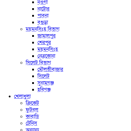
নওগাঁ
নাটোর
পাবনা
বগুড়া
ময়মনসিংহ বিভাগ
জামালপুর
শেরপুর
ময়মনসিংহ
নেত্রকোনা
সিলেট বিভাগ
মৌলভীবাজার
সিলেট
সুনামগঞ্জ
হবিগঞ্জ
খেলাধুলা
ক্রিকেট
ফুটবল
কাবাডি
টেনিস
অন্যান্য