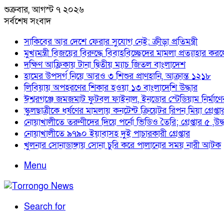
শুক্রবার, আগস্ট ৭ ২০২৬
সর্বশেষ সংবাদ
সাকিবের আর দেশে ফেরার সুযোগ নেই: ক্রীড়া প্রতিমন্ত্রী
মুখ্যমন্ত্রী বিজয়ের বিরুদ্ধে বিবাহবিচ্ছেদের মামলা প্রত্যাহার কর
দক্ষিণ আফ্রিকায় টানা দ্বিতীয় ম্যাচ জিতল বাংলাদেশ
হামের উপসর্গ নিয়ে আরও ৩ শিশুর প্রাণহানি, আক্রান্ত ১২১৮
লিবিয়ায় অপহরণের শিকার হওয়া ১৩ বাংলাদেশি উদ্ধার
ঈশ্বরগঞ্জে জমজমাট ফুটবল ফাইনাল, ইনডোর স্টেডিয়াম নির্মাণের 
স্কুলছাত্রীকে ধর্ষণের মামলায় কনটেন্ট ক্রিয়েটর রিপন মিয়া গ্রেপ্তা
নোয়াখালীতে তরুণীদের দিয়ে পর্নো ভিডিও তৈরি; গ্রেপ্তার ৫ ,উদ
নোয়াখালীতে ৯৭৯০ ইয়াবাসহ দুই পাচারকারী গ্রেপ্তার
খুলনার সোনাডাঙ্গায় সোনা চুরি করে পালানোর সময় নারী আটক
Menu
Search for