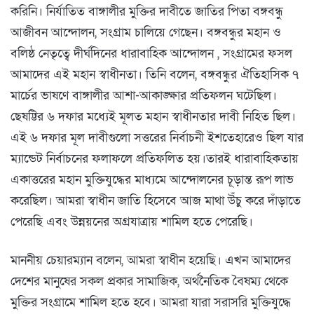
করিনি। নির্যাতিত বাঙ্গালীর মুক্তির দাবীতে জাতির পিতা বঙ্গবন্ধু
আজীবন আন্দোলন, সংগ্রাম চালিয়ে গেছেন। বঙ্গবন্ধুর মহান ও
বলিষ্ঠ নেতৃত্বে দীর্ঘদিনের ধারাবাহিক আন্দোলন , সংগ্রামের ফসল
আমাদের এই মহান স্বাধীনতা। তিনি বলেন, বঙ্গবন্ধুর ঐতিহাসিক ৭
মার্চের ভাষণে বাঙ্গালীর আশা-আকাঙ্ক্ষার প্রতিফলন ঘটেছিল।
ছেষট্টির ৬ দফার মধ্যেই মূলত মহান স্বাধীনতার দাবী নিহিত ছিল।
এই ৬ দফার মূল দাবীগুলো সত্তরের নির্বাচনী ইশতেহারেও ছিল যার
ম্যান্ডেট নির্বাচনের ফলাফলে প্রতিফলিত হয়।তারই ধারাবাহিকতায়
একাত্তরের মহান মুক্তিযুদ্ধের মাধ্যমে আন্দোলনের চূড়ান্ত রূপ লাভ
করেছিল। আমরা স্বাধীন জাতি হিসেবে আজ মাথা উঁচু করে দাঁড়াতে
পেরেছি এবং উন্নয়নের অগ্রযাত্রায় শামিল হতে পেরেছি।
মাননীয় চেয়ারম্যান বলেন, আমরা স্বাধীন হয়েছি। এখন আমাদের
দেশের মানুষের সকল প্রকার সামাজিক, অর্থনৈতিক বৈষম্য থেকে
মুক্তির সংগ্রামে শামিল হতে হবে। আমরা যারা সরাসরি মুক্তিযুদ্ধে