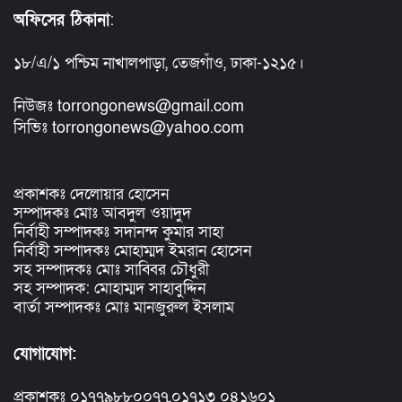
অফিসের ঠিকানা
:
১৮/এ/১ পশ্চিম নাখালপাড়া, তেজগাঁও, ঢাকা-১২১৫।
নিউজঃ torrongonews@gmail.com
সিভিঃ torrongonews@yahoo.com
প্রকাশকঃ দেলোয়ার হোসেন
সম্পাদকঃ মোঃ আবদুল ওয়াদুদ
নির্বাহী সম্পাদকঃ সদানন্দ কুমার সাহা
নির্বাহী সম্পাদকঃ মোহাম্মদ ইমরান হোসেন
সহ সম্পাদকঃ মোঃ সাব্বির চৌধুরী
সহ সম্পাদক: মোহাম্মদ সাহাবুদ্দিন
বার্তা সম্পাদকঃ মোঃ মানজুরুল ইসলাম
যোগাযোগ:
প্রকাশকঃ ০১৭৭৯৮৮০০৭৭,০১৭১৩ ০৪১৬০১