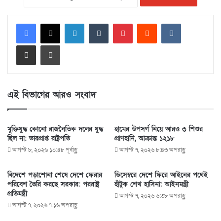
LinkedIn
Tumblr
Pinterest
Reddit
VKontakte
Share via Email
Print
এই বিভাগের আরও সংবাদ
মুক্তিযুদ্ধ কোনো রাজনৈতিক দলের যুদ্ধ
হামের উপসর্গ নিয়ে আরও ৩ শিশুর
ছিল না: ভারপ্রাপ্ত রাষ্ট্রপতি
প্রাণহানি, আক্রান্ত ১২১৮
আগস্ট ৮, ২০২৬ ১০:৪৮ পূর্বাহ্ণ
আগস্ট ৭, ২০২৬ ৮:৪৩ অপরাহ্ণ
বিদেশে পড়াশোনা শেষে দেশে ফেরার
ডিসেম্বরে দেশে ফিরে আইনের পথেই
পরিবেশ তৈরি করছে সরকার: পররাষ্ট্র
হাঁটুক শেখ হাসিনা: আইনমন্ত্রী
প্রতিমন্ত্রী
আগস্ট ৭, ২০২৬ ৬:৩৮ অপরাহ্ণ
আগস্ট ৭, ২০২৬ ৭:১৬ অপরাহ্ণ