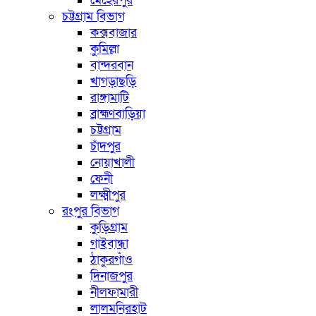
মেহেরপুর
চট্টগ্রাম বিভাগ
কক্সবাজার
কুমিল্লা
বান্দরবান
খাগড়াছড়ি
রাঙ্গামাটি
ব্রাহ্মণবাড়িয়া
চট্টগ্রাম
চাঁদপুর
নোয়াখালী
ফেনী
লক্ষ্মীপুর
রংপুর বিভাগ
কুড়িগ্রাম
গাইবান্ধা
ঠাকুরগাঁও
দিনাজপুর
নীলফামারী
লালমনিরহাট