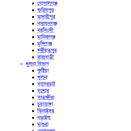
গোপালগঞ্জ
ফরিদপুর
মাদারীপুর
নারায়ণগঞ্জ
নরসিংদী
মানিকগঞ্জ
মুন্সিগঞ্জ
শরীয়তপুর
রাজবাড়ী
খুলনা বিভাগ
কুষ্টিয়া
খুলনা
বাগেরহাট
যশোর
সাতক্ষীরা
চুয়াডাঙ্গা
ঝিনাইদহ
নড়াইল
মাগুরা