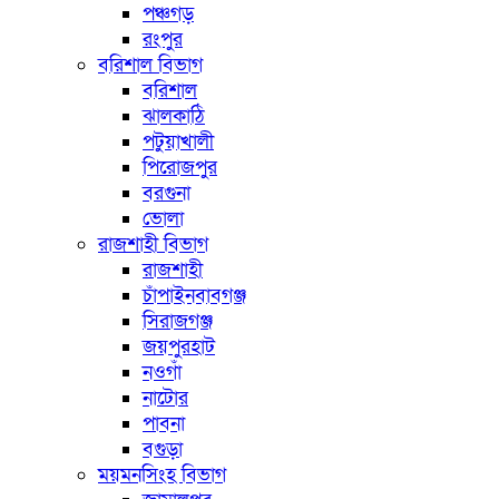
পঞ্চগড়
রংপুর
বরিশাল বিভাগ
বরিশাল
ঝালকাঠি
পটুয়াখালী
পিরোজপুর
বরগুনা
ভোলা
রাজশাহী বিভাগ
রাজশাহী
চাঁপাইনবাবগঞ্জ
সিরাজগঞ্জ
জয়পুরহাট
নওগাঁ
নাটোর
পাবনা
বগুড়া
ময়মনসিংহ বিভাগ