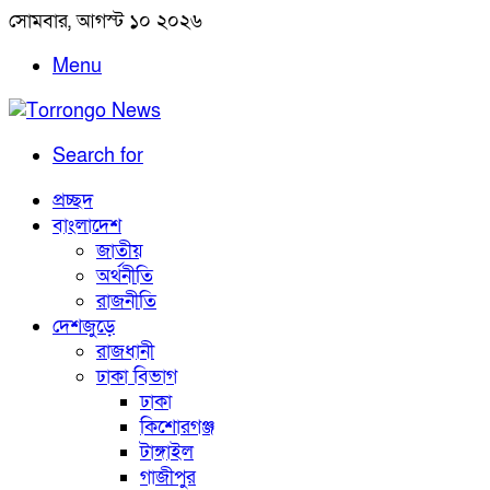
সোমবার, আগস্ট ১০ ২০২৬
Menu
Search for
প্রচ্ছদ
বাংলাদেশ
জাতীয়
অর্থনীতি
রাজনীতি
দেশজুড়ে
রাজধানী
ঢাকা বিভাগ
ঢাকা
কিশোরগঞ্জ
টাঙ্গাইল
গাজীপুর