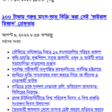
১০০ টাকায় গরুর মাংস-ভাত বিক্রি করা সেই ‘ভাইরাল
মিজান’ গ্রেফতার
আগস্ট ৯, ২০২৬ ৮:৫৪ অপরাহ্ণ
সর্বশেষ সংবাদ
সৌদিতে অগ্নিকাণ্ডে নিহত ১৬ বাংলাদেশির পরিচয় প্রকাশ
কৃষি-প্রযুক্তি, দুগ্ধশিল্প, সবুজ জ্বালানি, ওষুধ ও আইটি খাতে
সহযোগিতা বাড়ানোর প্রস্তাব
সর্বোচ্চ পরীক্ষার্থী অনুপস্থিত ময়মনসিংহে, সর্বনিম্ন চট্টগ্রামে
জামিনে মুক্তি পাওয়াদের বরণ করতে গিয়ে আ.লীগের ৪
নেতাকর্মী আটক
বাড়িতে ঢুকে যুবদল নেতাকে গুলি, অভিযোগ জামায়াত-
শিবিরের বিরুদ্ধে
ব্র্যাক ইউনিভার্সিটিতে বিশ্ব পরিবেশ দিবস ও বিশ্ব প্রকৃতি
সংরক্ষণ দিবস উদযাপন
স্বৈরাচারী কায়দায় দেশে আসার চেষ্টা করলে প্রতিহত করবে