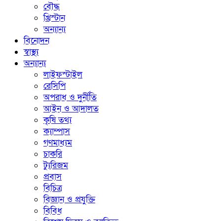
বৌদ্ধ
খ্রিস্টান
অন্যান্য
বিনোদন
স্বাস্থ্য
অন্যান্য
লাইফস্টাইল
রেসিপি
অপরাধ ও দুর্নীতি
আইন ও আদালত
কৃষি তথ্য
ক্যাম্পাস
গণমাধ্যম
চাকরি
ট্যুরিজম
প্রবাস
বিচিত্র
বিজ্ঞান ও প্রযুক্তি
বিবিধ