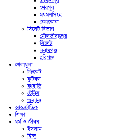
জামালপুর
শেরপুর
ময়মনসিংহ
নেত্রকোনা
সিলেট বিভাগ
মৌলভীবাজার
সিলেট
সুনামগঞ্জ
হবিগঞ্জ
খেলাধুলা
ক্রিকেট
ফুটবল
কাবাডি
টেনিস
অন্যান্য
আন্তর্জাতিক
শিক্ষা
ধর্ম ও জীবন
ইসলাম
হিন্দু