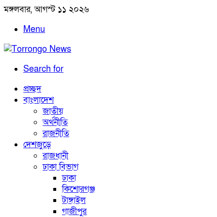
মঙ্গলবার, আগস্ট ১১ ২০২৬
Menu
Search for
প্রচ্ছদ
বাংলাদেশ
জাতীয়
অর্থনীতি
রাজনীতি
দেশজুড়ে
রাজধানী
ঢাকা বিভাগ
ঢাকা
কিশোরগঞ্জ
টাঙ্গাইল
গাজীপুর