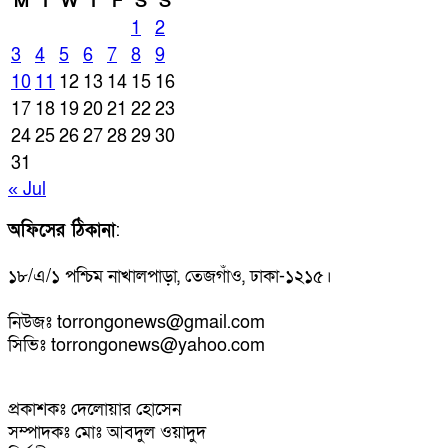
M
T
W
T
F
S
S
1
2
3
4
5
6
7
8
9
10
11
12
13
14
15
16
17
18
19
20
21
22
23
24
25
26
27
28
29
30
31
« Jul
অফিসের ঠিকানা
:
১৮/এ/১ পশ্চিম নাখালপাড়া, তেজগাঁও, ঢাকা-১২১৫।
নিউজঃ torrongonews@gmail.com
সিভিঃ torrongonews@yahoo.com
প্রকাশকঃ দেলোয়ার হোসেন
সম্পাদকঃ মোঃ আবদুল ওয়াদুদ