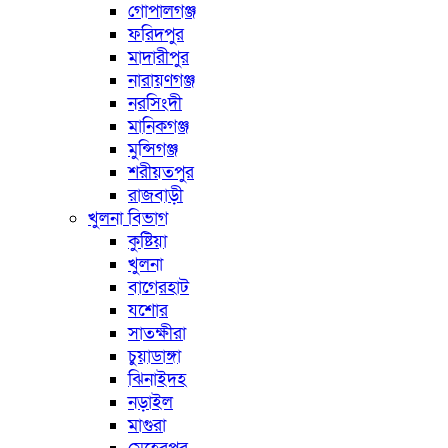
গোপালগঞ্জ
ফরিদপুর
মাদারীপুর
নারায়ণগঞ্জ
নরসিংদী
মানিকগঞ্জ
মুন্সিগঞ্জ
শরীয়তপুর
রাজবাড়ী
খুলনা বিভাগ
কুষ্টিয়া
খুলনা
বাগেরহাট
যশোর
সাতক্ষীরা
চুয়াডাঙ্গা
ঝিনাইদহ
নড়াইল
মাগুরা