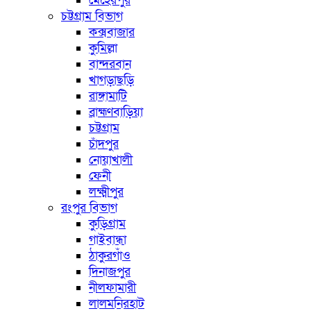
মেহেরপুর
চট্টগ্রাম বিভাগ
কক্সবাজার
কুমিল্লা
বান্দরবান
খাগড়াছড়ি
রাঙ্গামাটি
ব্রাহ্মণবাড়িয়া
চট্টগ্রাম
চাঁদপুর
নোয়াখালী
ফেনী
লক্ষ্মীপুর
রংপুর বিভাগ
কুড়িগ্রাম
গাইবান্ধা
ঠাকুরগাঁও
দিনাজপুর
নীলফামারী
লালমনিরহাট