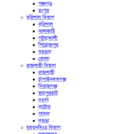
পঞ্চগড়
রংপুর
বরিশাল বিভাগ
বরিশাল
ঝালকাঠি
পটুয়াখালী
পিরোজপুর
বরগুনা
ভোলা
রাজশাহী বিভাগ
রাজশাহী
চাঁপাইনবাবগঞ্জ
সিরাজগঞ্জ
জয়পুরহাট
নওগাঁ
নাটোর
পাবনা
বগুড়া
ময়মনসিংহ বিভাগ