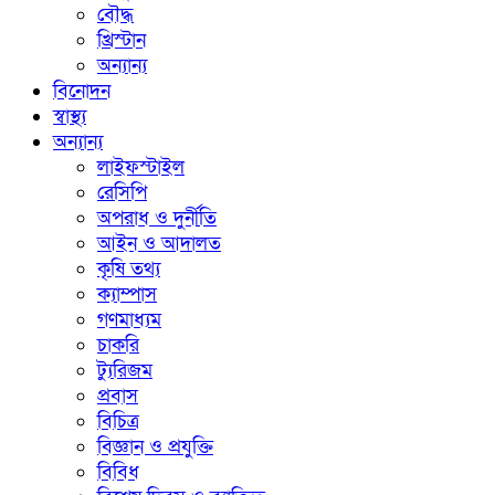
বৌদ্ধ
খ্রিস্টান
অন্যান্য
বিনোদন
স্বাস্থ্য
অন্যান্য
লাইফস্টাইল
রেসিপি
অপরাধ ও দুর্নীতি
আইন ও আদালত
কৃষি তথ্য
ক্যাম্পাস
গণমাধ্যম
চাকরি
ট্যুরিজম
প্রবাস
বিচিত্র
বিজ্ঞান ও প্রযুক্তি
বিবিধ