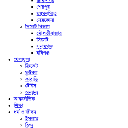
জামালপুর
শেরপুর
ময়মনসিংহ
নেত্রকোনা
সিলেট বিভাগ
মৌলভীবাজার
সিলেট
সুনামগঞ্জ
হবিগঞ্জ
খেলাধুলা
ক্রিকেট
ফুটবল
কাবাডি
টেনিস
অন্যান্য
আন্তর্জাতিক
শিক্ষা
ধর্ম ও জীবন
ইসলাম
হিন্দু