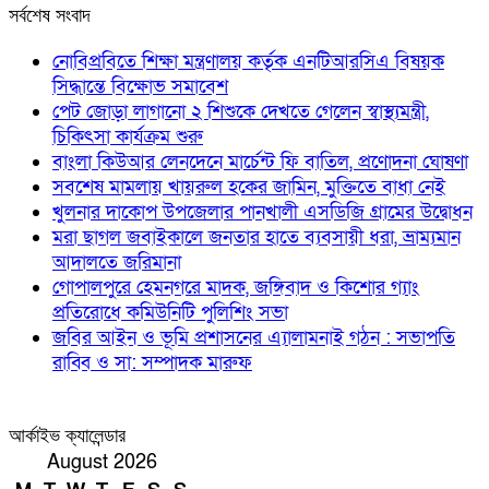
সর্বশেষ সংবাদ
নোবিপ্রবিতে শিক্ষা মন্ত্রণালয় কর্তৃক এনটিআরসিএ বিষয়ক
সিদ্ধান্তে বিক্ষোভ সমাবেশ
পেট জোড়া লাগানো ২ শিশুকে দেখতে গেলেন স্বাস্থ্যমন্ত্রী,
চিকিৎসা কার্যক্রম শুরু
বাংলা কিউআর লেনদেনে মার্চেন্ট ফি বাতিল, প্রণোদনা ঘোষণা
সবশেষ মামলায় খায়রুল হকের জামিন, মুক্তিতে বাধা নেই
খুলনার দাকোপ উপজেলার পানখালী এসডিজি গ্রামের উদ্বোধন
মরা ছাগল জবাইকালে জনতার হাতে ব্যবসায়ী ধরা, ভ্রাম্যমান
আদালতে জরিমানা
গোপালপুরে হেমনগরে মাদক, জঙ্গিবাদ ও কিশোর গ্যাং
প্রতিরোধে কমিউনিটি পুলিশিং সভা
জবির আইন ও ভূমি প্রশাসনের এ্যালামনাই গঠন : সভাপতি
রাব্বি ও সা: সম্পাদক মারুফ
আর্কাইভ ক্যালেন্ডার
August 2026