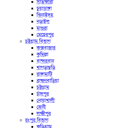
সাতক্ষীরা
চুয়াডাঙ্গা
ঝিনাইদহ
নড়াইল
মাগুরা
মেহেরপুর
চট্টগ্রাম বিভাগ
কক্সবাজার
কুমিল্লা
বান্দরবান
খাগড়াছড়ি
রাঙ্গামাটি
ব্রাহ্মণবাড়িয়া
চট্টগ্রাম
চাঁদপুর
নোয়াখালী
ফেনী
লক্ষ্মীপুর
রংপুর বিভাগ
কুড়িগ্রাম