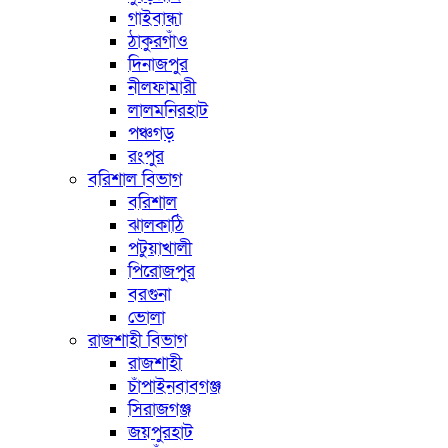
গাইবান্ধা
ঠাকুরগাঁও
দিনাজপুর
নীলফামারী
লালমনিরহাট
পঞ্চগড়
রংপুর
বরিশাল বিভাগ
বরিশাল
ঝালকাঠি
পটুয়াখালী
পিরোজপুর
বরগুনা
ভোলা
রাজশাহী বিভাগ
রাজশাহী
চাঁপাইনবাবগঞ্জ
সিরাজগঞ্জ
জয়পুরহাট