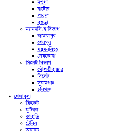
নওগাঁ
নাটোর
পাবনা
বগুড়া
ময়মনসিংহ বিভাগ
জামালপুর
শেরপুর
ময়মনসিংহ
নেত্রকোনা
সিলেট বিভাগ
মৌলভীবাজার
সিলেট
সুনামগঞ্জ
হবিগঞ্জ
খেলাধুলা
ক্রিকেট
ফুটবল
কাবাডি
টেনিস
অন্যান্য