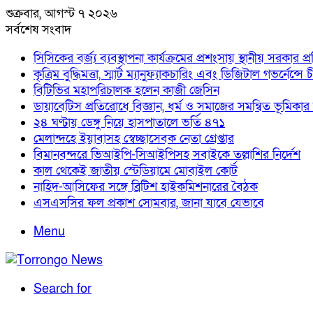
শুক্রবার, আগস্ট ৭ ২০২৬
সর্বশেষ সংবাদ
সিসিকের বর্জ্য ব্যবস্থাপনা কার্যক্রমের প্রশংসায় স্থানীয় সরকার প্রতি
কৃত্রিম বুদ্ধিমত্তা, স্মার্ট ম্যানুফ্যাকচারিং এবং ডিজিটাল গভর
বিটিভির মহাপরিচালক হলেন কাজী জেসিন
ডায়াবেটিস প্রতিরোধে বিজ্ঞান, ধর্ম ও সমাজের সমন্বিত ভূমিকার আহ্বা
২৪ ঘণ্টায় ডেঙ্গু নিয়ে হাসপাতালে ভর্তি ৪৭১
মেলান্দহে ইয়াবাসহ স্বেচ্ছাসেবক নেতা গ্রেপ্তার
বিমানবন্দরে ভিআইপি-সিআইপিসহ সবাইকে তল্লাশির নির্দেশ
কাল থেকেই জাতীয় স্টেডিয়ামে মোবাইল কোর্ট
নাহিদ-আসিফের সঙ্গে ব্রিটিশ হাইকমিশনারের বৈঠক
এসএসসির ফল প্রকাশ সোমবার, জানা যাবে যেভাবে
Menu
Search for