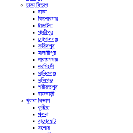
ঢাকা বিভাগ
ঢাকা
কিশোরগঞ্জ
টাঙ্গাইল
গাজীপুর
গোপালগঞ্জ
ফরিদপুর
মাদারীপুর
নারায়ণগঞ্জ
নরসিংদী
মানিকগঞ্জ
মুন্সিগঞ্জ
শরীয়তপুর
রাজবাড়ী
খুলনা বিভাগ
কুষ্টিয়া
খুলনা
বাগেরহাট
যশোর