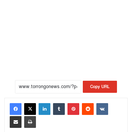
Copy URL
LinkedIn
Tumblr
Pinterest
Reddit
VKontakte
Share via Email
Print