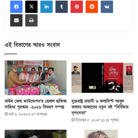
LinkedIn
Tumblr
Pinterest
Reddit
VKontakte
Share via Email
Print
এই বিভাগের আরও সংবাদ
বাউল মেলা ফাউন্ডেশন’র হেলাল হাফিজ
যুক্তরাষ্ট্র প্রবাসী ও কলামিস্ট আবুল
সাহিত্য পুরস্কার -২০২৬ বিতরণ সম্পন্ন
কালাম আজাদের নতুন বই “নির্বিকার
নৃশংসতা”
মার্চ ৯, ২০২৬ ৪:২৭ অপরাহ্ণ
ডিসেম্বর ৫, ২০২৫ ১১:১৫ পূর্বাহ্ণ