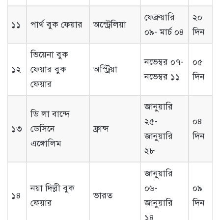
ফেব্রুয়ারি
২০
১১
পার্থ বুক ফেয়ার
অস্ট্রেলিয়া
০৯- মার্চ ০৪
দিন
ভিয়েনা বুক
নভেম্বর ০৭-
০৫
১২
ফেয়ার বুক
অস্ট্রিয়া
নভেম্বর ১১
দিন
ফেয়ার
জানুয়ারি
ডি লা বান্দে
২৫-
০৪
১৩
ডেসিনে
ফ্রান্স
জানুয়ারি
দিন
এঙ্গোলিম
২৮
জানুয়ারি
নয়া দিল্লী বুক
০৬-
০৯
১৪
ভারত
ফেয়ার
জানুয়ারি
দিন
১৪