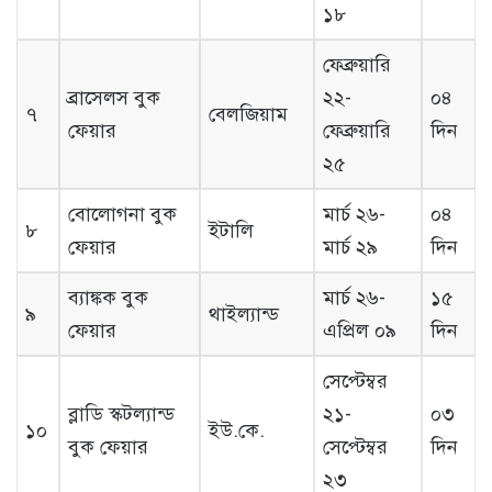
১৮
ফেব্রুয়ারি
ব্রাসেলস বুক
২২-
০৪
৭
বেলজিয়াম
ফেয়ার
ফেব্রুয়ারি
দিন
২৫
বোলোগনা বুক
মার্চ ২৬-
০৪
৮
ইটালি
ফেয়ার
মার্চ ২৯
দিন
ব্যাঙ্কক বুক
মার্চ ২৬-
১৫
৯
থাইল্যান্ড
ফেয়ার
এপ্রিল ০৯
দিন
সেপ্টেম্বর
ব্লাডি স্কটল্যান্ড
২১-
০৩
১০
ইউ.কে.
বুক ফেয়ার
সেপ্টেম্বর
দিন
২৩