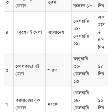
৩
তুরস্ক
ফেয়ার
নভেম্বর ১৮
দিন
এক
ফেব্রুয়ারি
মাস
০১-
৪
একুশে বই মেলা
বাংলাদেশ
+
ফেব্রুয়ারি
৪/৭
২৯+
দিন
জানুয়ারি
কোলকাতা বই
৩০-
১৪
৫
ভারত
মেলা
ফেব্রুয়ারি
দিন
১৩
ফেব্রুয়ারি
ক্যাসাব্লাঙ্কা বুক
০৮-
১০
৬
মরক্কো
ফেয়ার
ফেব্রুয়ারি
দিন