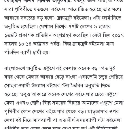
মোহাম্মদ অলিদ সিদ্দিকী তালুকদার:
যতদূর জানা যায়, এ পর্যন্ত
সারা পৃথিবীতে যতগুলো বইমেলা আয়োজিত হয়েছে তার মধ্যে
আকারে সবচেয়ে বড় হলো- ফ্রাঙ্কফ্রুট বইমেলা। এটা জার্মানিতে
অনুষ্ঠিত হয়েছিল। যেখানে বিশ্বের ৭৭টি দেশের ৬ হাজার
১৬৯টি প্রকাশক প্রতিষ্ঠান অংশগ্রহণ করেছিল। সেটা ছিল ২০১৭
সালের ১০-১৪ অক্টোবর পর্যন্ত। কিন্তু ফ্রাঙ্কফ্রুট বইমেলা মাত্র
পাঁচদিন ব্যাপী স্থায়ী হয়।
বাংলাদেশে অনুষ্ঠিত একুশে বই মেলাও অনেক বড়। গত দুই
বছর থেকে মেলার আকার বেড়ে বাংলা একাডেমি চত্বর পেরিয়ে
সোহরাওয়ার্দী উদ্যানে বইয়ের স্টল তৈরির অনুমতি দিতে
হয়েছে। তবুও আকারে অনেক দেশের বইমেলার চেয়ে একুশে
মেলা এখনও ছোট। কিন্তু সময়ের বিচারে আমাদের একুশে মেলা
পৃথিবীর কোন দেশের বইমেলার থেকে বড়। মাতৃভাষার ওপর
লেখা বই নিয়ে মাসব্যাপী বা এত দীর্ঘ সময়ব্যাপী ঘটা বইমেলা
পৃথিবীর আর কোন দেশে হতে দেখা যায় না! এই দীর্ঘমেয়াদী