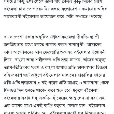
সময়ের কিছু তথ্য থেকে জানা যায় কেউই কুড়ি দিনের বেশি
বইমেলা চালাতে পারেননি। অথচ, বংলাদেশ একমাসের অধিক
সময়ব্যাপী বইমেলার আয়োজন করে সেটা দেখাতে পেরেছে।
বাংলাদেশে ঢাকায় অনুষ্ঠিত একুশে বইমেলা দীর্ঘদিনব্যাপী
জনপ্রিয়তার মধ্যে চলতে থাকার কারণ নানামুখী। আমাদের
ভাষা আন্দোলনের মাস ফেব্রুয়ারি শুরু হয় বইমেলার উদ্বোধনী
দিয়ে। বাংলা ভাষা শহীদদের প্রতি শ্রদ্ধা জ্ঞাপন, তাঁদের অমূল্য
ত্যাগ-তিতিক্ষার স্মরণ ও বাংলা ভাষার প্রতি ভালবাসার চিরন্তন
বহি:প্রকাশ ঘটে একুশে বই মেলার মাধ্যমে। বাঙালির বইয়ের
প্রতি প্রতি শ্রদ্ধাবোধ ও বই পড়ার প্রতি আগ্রহ ও ভালবাসা থেকে
ফিবছর দিন গুনতে থাকে- কবে শুরু হবে একুশে বইমেলা।
বইমেলায় সবাই শুধু একদিন ঢুঁ মেরেই ক্ষান্ত দেন না বরং এই
এক মাসের মধ্যে একই ব্যক্তি বহুবার মেলায় যান। বইমেলায়
যাওয়া নেশায় পরিণত হয়। বইমেলায় সবাই শুধু নিজের জন্যে