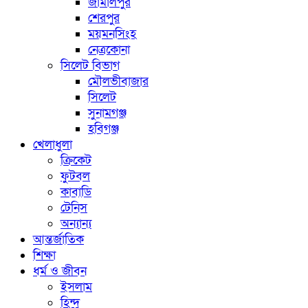
জামালপুর
শেরপুর
ময়মনসিংহ
নেত্রকোনা
সিলেট বিভাগ
মৌলভীবাজার
সিলেট
সুনামগঞ্জ
হবিগঞ্জ
খেলাধুলা
ক্রিকেট
ফুটবল
কাবাডি
টেনিস
অন্যান্য
আন্তর্জাতিক
শিক্ষা
ধর্ম ও জীবন
ইসলাম
হিন্দু