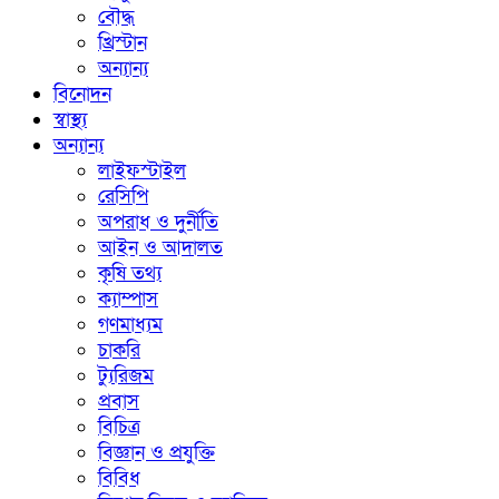
বৌদ্ধ
খ্রিস্টান
অন্যান্য
বিনোদন
স্বাস্থ্য
অন্যান্য
লাইফস্টাইল
রেসিপি
অপরাধ ও দুর্নীতি
আইন ও আদালত
কৃষি তথ্য
ক্যাম্পাস
গণমাধ্যম
চাকরি
ট্যুরিজম
প্রবাস
বিচিত্র
বিজ্ঞান ও প্রযুক্তি
বিবিধ