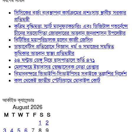
সর্বশেষ সংবাদ
সিসিকের বর্জ্য ব্যবস্থাপনা কার্যক্রমের প্রশংসায় স্থানীয় সরকার
প্রতিমন্ত্রী
কৃত্রিম বুদ্ধিমত্তা, স্মার্ট ম্যানুফ্যাকচারিং এবং ডিজিটাল গভর্নেন্সে
চীনের সহযোগিতা জোরদারের আহ্বান জনপ্রশাসন উপদেষ্টার
বিটিভির মহাপরিচালক হলেন কাজী জেসিন
ডায়াবেটিস প্রতিরোধে বিজ্ঞান, ধর্ম ও সমাজের সমন্বিত
ভূমিকার আহ্বান স্বাস্থ্য প্রতিমন্ত্রীর
২৪ ঘণ্টায় ডেঙ্গু নিয়ে হাসপাতালে ভর্তি ৪৭১
মেলান্দহে ইয়াবাসহ স্বেচ্ছাসেবক নেতা গ্রেপ্তার
বিমানবন্দরে ভিআইপি-সিআইপিসহ সবাইকে তল্লাশির নির্দেশ
কাল থেকেই জাতীয় স্টেডিয়ামে মোবাইল কোর্ট
আর্কাইভ ক্যালেন্ডার
August 2026
M
T
W
T
F
S
S
1
2
3
4
5
6
7
8
9