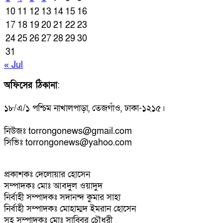
10
11
12
13
14
15
16
17
18
19
20
21
22
23
24
25
26
27
28
29
30
31
« Jul
অফিসের ঠিকানা
:
১৮/এ/১ পশ্চিম নাখালপাড়া, তেজগাঁও, ঢাকা-১২১৫।
নিউজঃ torrongonews@gmail.com
সিভিঃ torrongonews@yahoo.com
প্রকাশকঃ দেলোয়ার হোসেন
সম্পাদকঃ মোঃ আবদুল ওয়াদুদ
নির্বাহী সম্পাদকঃ সদানন্দ কুমার সাহা
নির্বাহী সম্পাদকঃ মোহাম্মদ ইমরান হোসেন
সহ সম্পাদকঃ মোঃ সাব্বির চৌধুরী