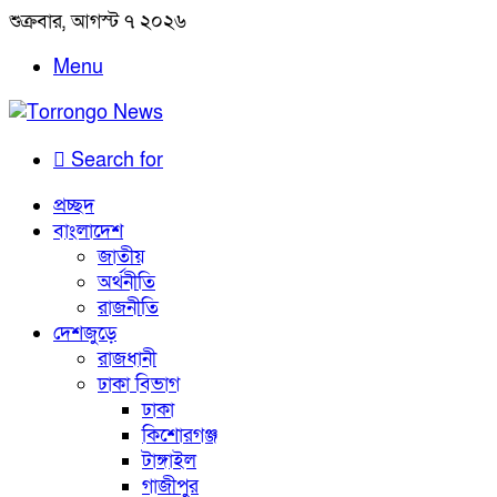
শুক্রবার, আগস্ট ৭ ২০২৬
Menu
Search for
প্রচ্ছদ
বাংলাদেশ
জাতীয়
অর্থনীতি
রাজনীতি
দেশজুড়ে
রাজধানী
ঢাকা বিভাগ
ঢাকা
কিশোরগঞ্জ
টাঙ্গাইল
গাজীপুর