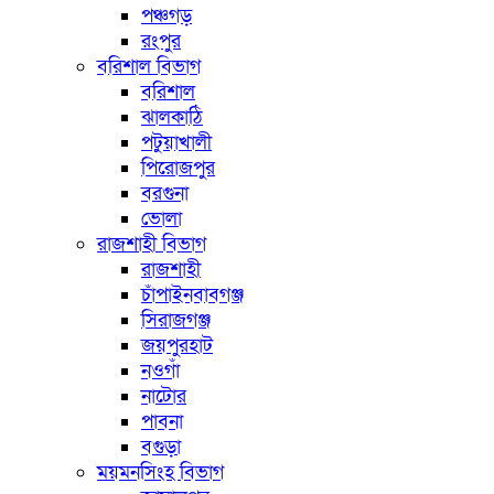
পঞ্চগড়
রংপুর
বরিশাল বিভাগ
বরিশাল
ঝালকাঠি
পটুয়াখালী
পিরোজপুর
বরগুনা
ভোলা
রাজশাহী বিভাগ
রাজশাহী
চাঁপাইনবাবগঞ্জ
সিরাজগঞ্জ
জয়পুরহাট
নওগাঁ
নাটোর
পাবনা
বগুড়া
ময়মনসিংহ বিভাগ