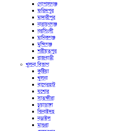
গোপালগঞ্জ
ফরিদপুর
মাদারীপুর
নারায়ণগঞ্জ
নরসিংদী
মানিকগঞ্জ
মুন্সিগঞ্জ
শরীয়তপুর
রাজবাড়ী
খুলনা বিভাগ
কুষ্টিয়া
খুলনা
বাগেরহাট
যশোর
সাতক্ষীরা
চুয়াডাঙ্গা
ঝিনাইদহ
নড়াইল
মাগুরা