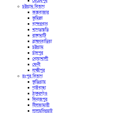
মেহেরপুর
চট্টগ্রাম বিভাগ
কক্সবাজার
কুমিল্লা
বান্দরবান
খাগড়াছড়ি
রাঙ্গামাটি
ব্রাহ্মণবাড়িয়া
চট্টগ্রাম
চাঁদপুর
নোয়াখালী
ফেনী
লক্ষ্মীপুর
রংপুর বিভাগ
কুড়িগ্রাম
গাইবান্ধা
ঠাকুরগাঁও
দিনাজপুর
নীলফামারী
লালমনিরহাট