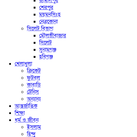
জামালপুর
শেরপুর
ময়মনসিংহ
নেত্রকোনা
সিলেট বিভাগ
মৌলভীবাজার
সিলেট
সুনামগঞ্জ
হবিগঞ্জ
খেলাধুলা
ক্রিকেট
ফুটবল
কাবাডি
টেনিস
অন্যান্য
আন্তর্জাতিক
শিক্ষা
ধর্ম ও জীবন
ইসলাম
হিন্দু