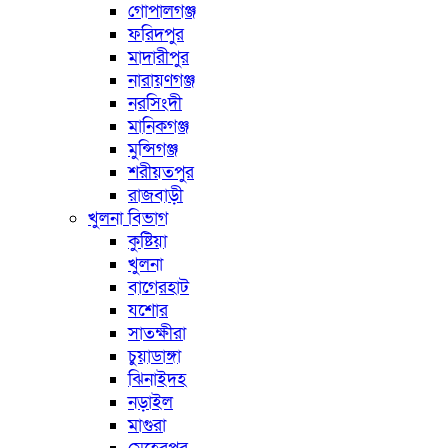
গোপালগঞ্জ
ফরিদপুর
মাদারীপুর
নারায়ণগঞ্জ
নরসিংদী
মানিকগঞ্জ
মুন্সিগঞ্জ
শরীয়তপুর
রাজবাড়ী
খুলনা বিভাগ
কুষ্টিয়া
খুলনা
বাগেরহাট
যশোর
সাতক্ষীরা
চুয়াডাঙ্গা
ঝিনাইদহ
নড়াইল
মাগুরা