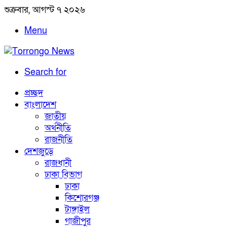
শুক্রবার, আগস্ট ৭ ২০২৬
Menu
Search for
প্রচ্ছদ
বাংলাদেশ
জাতীয়
অর্থনীতি
রাজনীতি
দেশজুড়ে
রাজধানী
ঢাকা বিভাগ
ঢাকা
কিশোরগঞ্জ
টাঙ্গাইল
গাজীপুর