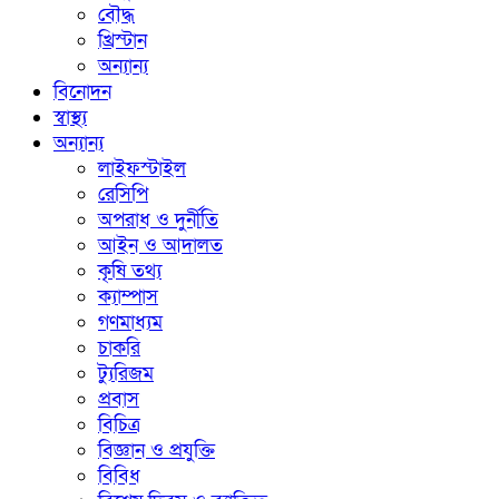
বৌদ্ধ
খ্রিস্টান
অন্যান্য
বিনোদন
স্বাস্থ্য
অন্যান্য
লাইফস্টাইল
রেসিপি
অপরাধ ও দুর্নীতি
আইন ও আদালত
কৃষি তথ্য
ক্যাম্পাস
গণমাধ্যম
চাকরি
ট্যুরিজম
প্রবাস
বিচিত্র
বিজ্ঞান ও প্রযুক্তি
বিবিধ