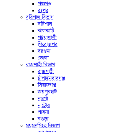
পঞ্চগড়
রংপুর
বরিশাল বিভাগ
বরিশাল
ঝালকাঠি
পটুয়াখালী
পিরোজপুর
বরগুনা
ভোলা
রাজশাহী বিভাগ
রাজশাহী
চাঁপাইনবাবগঞ্জ
সিরাজগঞ্জ
জয়পুরহাট
নওগাঁ
নাটোর
পাবনা
বগুড়া
ময়মনসিংহ বিভাগ