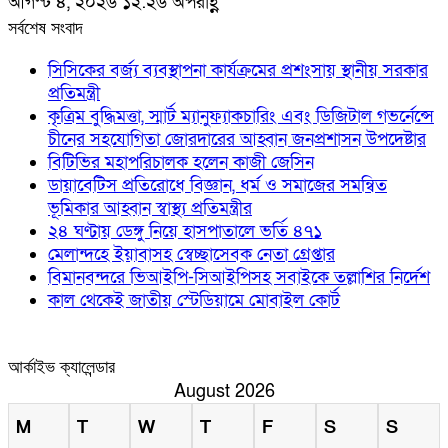
আগস্ট ৪, ২০২৬ ১২:২৬ অপরাহ্ণ
সর্বশেষ সংবাদ
সিসিকের বর্জ্য ব্যবস্থাপনা কার্যক্রমের প্রশংসায় স্থানীয় সরকার
প্রতিমন্ত্রী
কৃত্রিম বুদ্ধিমত্তা, স্মার্ট ম্যানুফ্যাকচারিং এবং ডিজিটাল গভর্নেন্সে
চীনের সহযোগিতা জোরদারের আহ্বান জনপ্রশাসন উপদেষ্টার
বিটিভির মহাপরিচালক হলেন কাজী জেসিন
ডায়াবেটিস প্রতিরোধে বিজ্ঞান, ধর্ম ও সমাজের সমন্বিত
ভূমিকার আহ্বান স্বাস্থ্য প্রতিমন্ত্রীর
২৪ ঘণ্টায় ডেঙ্গু নিয়ে হাসপাতালে ভর্তি ৪৭১
মেলান্দহে ইয়াবাসহ স্বেচ্ছাসেবক নেতা গ্রেপ্তার
বিমানবন্দরে ভিআইপি-সিআইপিসহ সবাইকে তল্লাশির নির্দেশ
কাল থেকেই জাতীয় স্টেডিয়ামে মোবাইল কোর্ট
আর্কাইভ ক্যালেন্ডার
August 2026
M
T
W
T
F
S
S