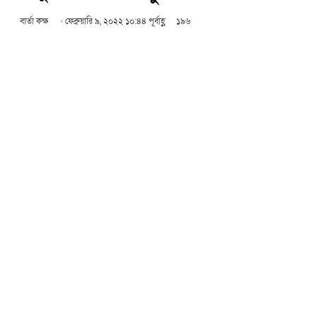
বার্তা কক্ষ
ফেব্রুয়ারি ৯, ২০২২ ১০:৪৪ পূর্বাহ্ণ
১৯৬