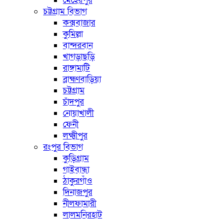
মেহেরপুর
চট্টগ্রাম বিভাগ
কক্সবাজার
কুমিল্লা
বান্দরবান
খাগড়াছড়ি
রাঙ্গামাটি
ব্রাহ্মণবাড়িয়া
চট্টগ্রাম
চাঁদপুর
নোয়াখালী
ফেনী
লক্ষ্মীপুর
রংপুর বিভাগ
কুড়িগ্রাম
গাইবান্ধা
ঠাকুরগাঁও
দিনাজপুর
নীলফামারী
লালমনিরহাট