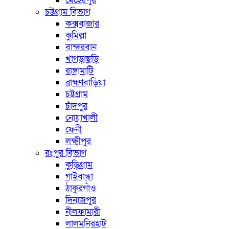
মেহেরপুর
চট্টগ্রাম বিভাগ
কক্সবাজার
কুমিল্লা
বান্দরবান
খাগড়াছড়ি
রাঙ্গামাটি
ব্রাহ্মণবাড়িয়া
চট্টগ্রাম
চাঁদপুর
নোয়াখালী
ফেনী
লক্ষ্মীপুর
রংপুর বিভাগ
কুড়িগ্রাম
গাইবান্ধা
ঠাকুরগাঁও
দিনাজপুর
নীলফামারী
লালমনিরহাট