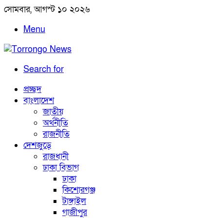
সোমবার, আগস্ট ১০ ২০২৬
Menu
Search for
প্রচ্ছদ
বাংলাদেশ
জাতীয়
অর্থনীতি
রাজনীতি
দেশজুড়ে
রাজধানী
ঢাকা বিভাগ
ঢাকা
কিশোরগঞ্জ
টাঙ্গাইল
গাজীপুর