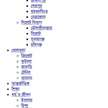
জামালপুর
শেরপুর
ময়মনসিংহ
নেত্রকোনা
সিলেট বিভাগ
মৌলভীবাজার
সিলেট
সুনামগঞ্জ
হবিগঞ্জ
খেলাধুলা
ক্রিকেট
ফুটবল
কাবাডি
টেনিস
অন্যান্য
আন্তর্জাতিক
শিক্ষা
ধর্ম ও জীবন
ইসলাম
হিন্দু