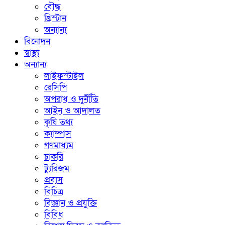
বৌদ্ধ
খ্রিস্টান
অন্যান্য
বিনোদন
স্বাস্থ্য
অন্যান্য
লাইফস্টাইল
রেসিপি
অপরাধ ও দুর্নীতি
আইন ও আদালত
কৃষি তথ্য
ক্যাম্পাস
গণমাধ্যম
চাকরি
ট্যুরিজম
প্রবাস
বিচিত্র
বিজ্ঞান ও প্রযুক্তি
বিবিধ