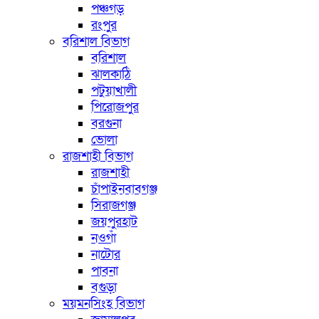
পঞ্চগড়
রংপুর
বরিশাল বিভাগ
বরিশাল
ঝালকাঠি
পটুয়াখালী
পিরোজপুর
বরগুনা
ভোলা
রাজশাহী বিভাগ
রাজশাহী
চাঁপাইনবাবগঞ্জ
সিরাজগঞ্জ
জয়পুরহাট
নওগাঁ
নাটোর
পাবনা
বগুড়া
ময়মনসিংহ বিভাগ