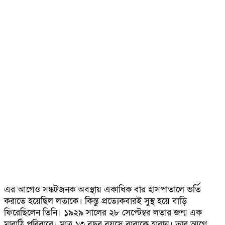
এর আগেও সঙ্কটজনক অবস্থায় একাধিক বার হাসপাতালে ভর্তি
করাতে হয়েছিল লতাকে। কিন্তু প্রত্যেকবারই সুস্থ হয়ে বাড়ি
ফিরেছিলেন তিনি। ১৯২৯ সালের ২৮ সেপ্টেম্বর লতার জন্ম এক
মারাঠি পরিবারে। মাত্র ১৩ বছর বয়সে বাবাকে হারান। তার আগে