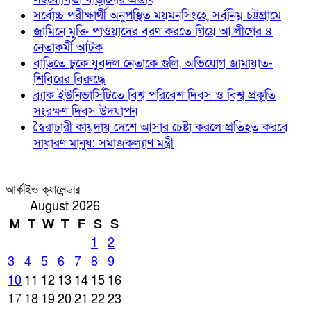
সর্বোচ্চ পরীক্ষার্থী অনুপস্থিত ময়মনসিংহে, সর্বনিম্ন চট্টগ্রামে
জামিনে মুক্তি পাওয়াদের বরণ করতে গিয়ে আ.লীগের ৪
নেতাকর্মী আটক
বাড়িতে ঢুকে যুবদল নেতাকে গুলি, অভিযোগ জামায়াত-
শিবিরের বিরুদ্ধে
ব্র্যাক ইউনিভার্সিটিতে বিশ্ব পরিবেশ দিবস ও বিশ্ব প্রকৃতি
সংরক্ষণ দিবস উদযাপন
স্বৈরাচারী কায়দায় দেশে আসার চেষ্টা করলে প্রতিহত করবে
সাধারণ মানুষ: সমাজকল্যাণ মন্ত্রী
আর্কাইভ ক্যালেন্ডার
August 2026
M
T
W
T
F
S
S
1
2
3
4
5
6
7
8
9
10
11
12
13
14
15
16
17
18
19
20
21
22
23