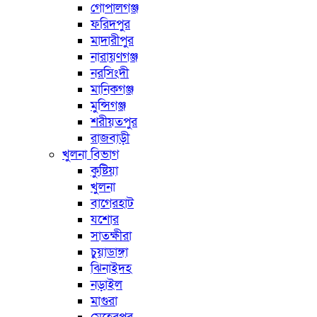
গোপালগঞ্জ
ফরিদপুর
মাদারীপুর
নারায়ণগঞ্জ
নরসিংদী
মানিকগঞ্জ
মুন্সিগঞ্জ
শরীয়তপুর
রাজবাড়ী
খুলনা বিভাগ
কুষ্টিয়া
খুলনা
বাগেরহাট
যশোর
সাতক্ষীরা
চুয়াডাঙ্গা
ঝিনাইদহ
নড়াইল
মাগুরা