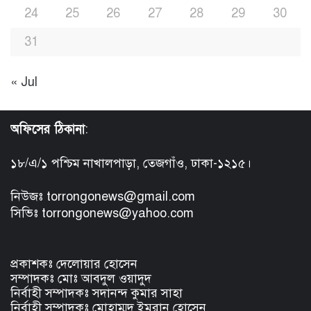
24
25
26
27
28
29
30
31
« Jul
অফিসের ঠিকানা
:
১৮/এ/১ পশ্চিম নাখালপাড়া, তেজগাঁও, ঢাকা-১২১৫।
নিউজঃ torrongonews@gmail.com
সিভিঃ torrongonews@yahoo.com
প্রকাশকঃ দেলোয়ার হোসেন
সম্পাদকঃ মোঃ আবদুল ওয়াদুদ
নির্বাহী সম্পাদকঃ সদানন্দ কুমার সাহা
নির্বাহী সম্পাদকঃ মোহাম্মদ ইমরান হোসেন