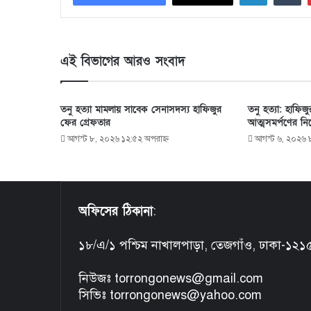
এই বিভাগের আরও সংবাদ
তনু হত্যা মামলায় সাবেক সেনাসদস্য হাফিজুর
তনু হত্যা: হাফিজ
ফের গ্রেফতার
আত্মসমর্পণের নির
আগস্ট ৮, ২০২৬ ১২:৫২ অপরাহ্ণ
আগস্ট ৬, ২০২৬ 
অফিসের ঠিকানা
:
১৮/এ/১ পশ্চিম নাখালপাড়া, তেজগাঁও, ঢাকা-১২১
নিউজঃ torrongonews@gmail.com
সিভিঃ torrongonews@yahoo.com