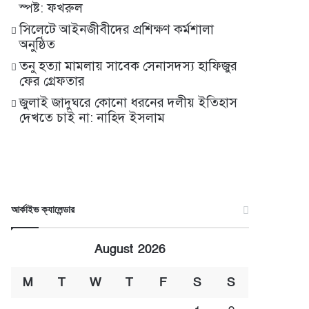
স্পষ্ট: ফখরুল
সিলেটে আইনজীবীদের প্রশিক্ষণ কর্মশালা
অনুষ্ঠিত
তনু হত্যা মামলায় সাবেক সেনাসদস্য হাফিজুর
ফের গ্রেফতার
জুলাই জাদুঘরে কোনো ধরনের দলীয় ইতিহাস
দেখতে চাই না: নাহিদ ইসলাম
আর্কাইভ ক্যালেন্ডার
August 2026
M
T
W
T
F
S
S