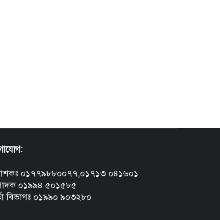
গাযোগ:
রকাশকঃ ০১৭৭৯৮৮০০৭৭,০১৭১৩ ০৪১৬০১
্পাদক ০১৯৯৪ ৫০১৫৮৫
্তা বিভাগঃ ০১৯৯০ ৯০৩২৮০