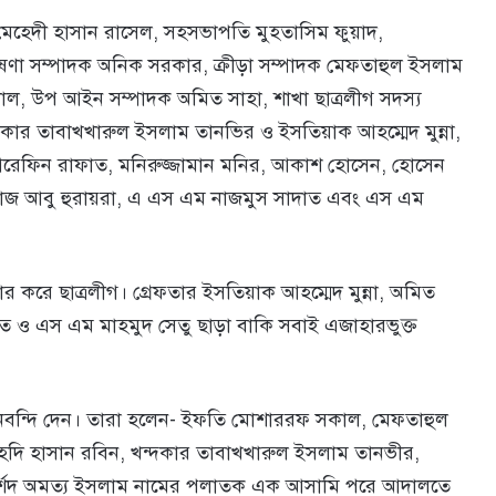
ক মেহেদী হাসান রাসেল, সহসভাপতি মুহতাসিম ফুয়াদ,
েষণা সম্পাদক অনিক সরকার, ক্রীড়া সম্পাদক মেফতাহুল ইসলাম
, উপ আইন সম্পাদক অমিত সাহা, শাখা ছাত্রলীগ সদস্য
দকার তাবাখখারুল ইসলাম তানভির ও ইসতিয়াক আহম্মেদ মুন্না,
রেফিন রাফাত, মনিরুজ্জামান মনির, আকাশ হোসেন, হোসেন
মোয়াজ আবু হুরায়রা, এ এস এম নাজমুস সাদাত এবং এস এম
কার করে ছাত্রলীগ। গ্রেফতার ইসতিয়াক আহম্মেদ মুন্না, অমিত
ত ও এস এম মাহমুদ সেতু ছাড়া বাকি সবাই এজাহারভুক্ত
নবন্দি দেন। তারা হলেন- ইফতি মোশাররফ সকাল, মেফতাহুল
েদি হাসান রবিন, খন্দকার তাবাখখারুল ইসলাম তানভীর,
র্শেদ অমত্য ইসলাম নামের পলাতক এক আসামি পরে আদালতে