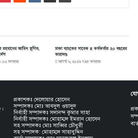
ুর রহমানের জামিন স্থগিত,
ঢাকা ব্যাংকের সাবেক ৪ কর্মকর্তার ২০ বছরের
্দেশ
কারাদণ্ড
৮:০০ অপরাহ্ণ
আগস্ট ৬, ২০২৬ ৭:৪৫ অপরাহ্ণ
যো
প্রকাশকঃ দেলোয়ার হোসেন
সম্পাদকঃ মোঃ আবদুল ওয়াদুদ
৫।
প্
নির্বাহী সম্পাদকঃ সদানন্দ কুমার সাহা
সম
নির্বাহী সম্পাদকঃ মোহাম্মদ ইমরান হোসেন
বার
সহ সম্পাদকঃ মোঃ সাব্বির চৌধুরী
সহ সম্পাদক: মোহাম্মদ সাহাবুদ্দিন