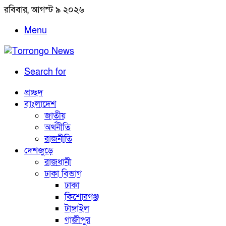
রবিবার, আগস্ট ৯ ২০২৬
Menu
Search for
প্রচ্ছদ
বাংলাদেশ
জাতীয়
অর্থনীতি
রাজনীতি
দেশজুড়ে
রাজধানী
ঢাকা বিভাগ
ঢাকা
কিশোরগঞ্জ
টাঙ্গাইল
গাজীপুর