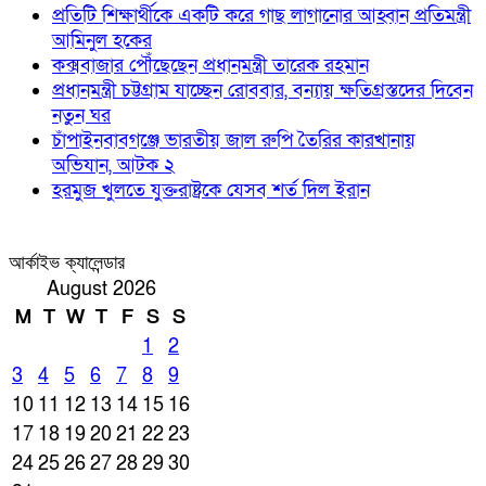
প্রতিটি শিক্ষার্থীকে একটি করে গাছ লাগানোর আহ্বান প্রতিমন্ত্রী
আমিনুল হকের
কক্সবাজার পৌঁছেছেন প্রধানমন্ত্রী তারেক রহমান
প্রধানমন্ত্রী চট্টগ্রাম যাচ্ছেন রোববার, বন্যায় ক্ষতিগ্রস্তদের দিবেন
নতুন ঘর
চাঁপাইনবাবগঞ্জে ভারতীয় জাল রুপি তৈরির কারখানায়
অভিযান, আটক ২
হরমুজ খুলতে যুক্তরাষ্ট্রকে যেসব শর্ত দিল ইরান
আর্কাইভ ক্যালেন্ডার
August 2026
M
T
W
T
F
S
S
1
2
3
4
5
6
7
8
9
10
11
12
13
14
15
16
17
18
19
20
21
22
23
24
25
26
27
28
29
30