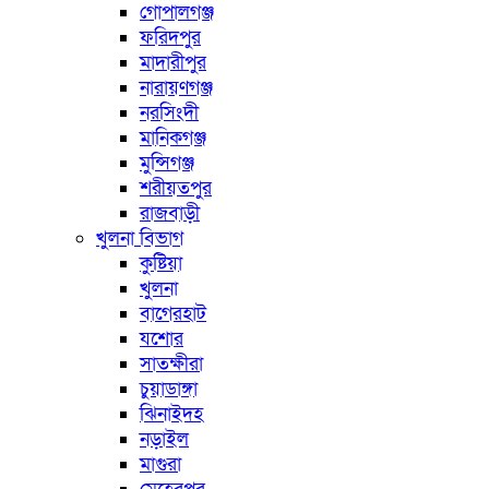
গোপালগঞ্জ
ফরিদপুর
মাদারীপুর
নারায়ণগঞ্জ
নরসিংদী
মানিকগঞ্জ
মুন্সিগঞ্জ
শরীয়তপুর
রাজবাড়ী
খুলনা বিভাগ
কুষ্টিয়া
খুলনা
বাগেরহাট
যশোর
সাতক্ষীরা
চুয়াডাঙ্গা
ঝিনাইদহ
নড়াইল
মাগুরা