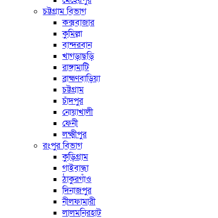
মেহেরপুর
চট্টগ্রাম বিভাগ
কক্সবাজার
কুমিল্লা
বান্দরবান
খাগড়াছড়ি
রাঙ্গামাটি
ব্রাহ্মণবাড়িয়া
চট্টগ্রাম
চাঁদপুর
নোয়াখালী
ফেনী
লক্ষ্মীপুর
রংপুর বিভাগ
কুড়িগ্রাম
গাইবান্ধা
ঠাকুরগাঁও
দিনাজপুর
নীলফামারী
লালমনিরহাট