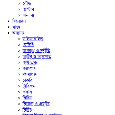
বৌদ্ধ
খ্রিস্টান
অন্যান্য
বিনোদন
স্বাস্থ্য
অন্যান্য
লাইফস্টাইল
রেসিপি
অপরাধ ও দুর্নীতি
আইন ও আদালত
কৃষি তথ্য
ক্যাম্পাস
গণমাধ্যম
চাকরি
ট্যুরিজম
প্রবাস
বিচিত্র
বিজ্ঞান ও প্রযুক্তি
বিবিধ