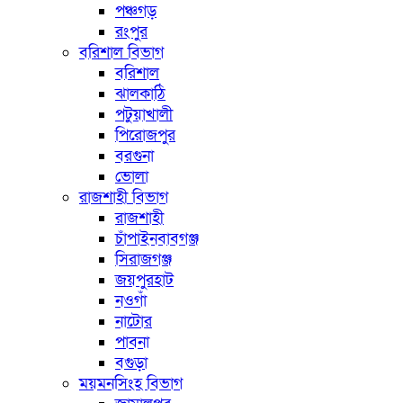
পঞ্চগড়
রংপুর
বরিশাল বিভাগ
বরিশাল
ঝালকাঠি
পটুয়াখালী
পিরোজপুর
বরগুনা
ভোলা
রাজশাহী বিভাগ
রাজশাহী
চাঁপাইনবাবগঞ্জ
সিরাজগঞ্জ
জয়পুরহাট
নওগাঁ
নাটোর
পাবনা
বগুড়া
ময়মনসিংহ বিভাগ