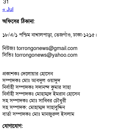
31
« Jul
অফিসের ঠিকানা
:
১৮/এ/১ পশ্চিম নাখালপাড়া, তেজগাঁও, ঢাকা-১২১৫।
নিউজঃ torrongonews@gmail.com
সিভিঃ torrongonews@yahoo.com
প্রকাশকঃ দেলোয়ার হোসেন
সম্পাদকঃ মোঃ আবদুল ওয়াদুদ
নির্বাহী সম্পাদকঃ সদানন্দ কুমার সাহা
নির্বাহী সম্পাদকঃ মোহাম্মদ ইমরান হোসেন
সহ সম্পাদকঃ মোঃ সাব্বির চৌধুরী
সহ সম্পাদক: মোহাম্মদ সাহাবুদ্দিন
বার্তা সম্পাদকঃ মোঃ মানজুরুল ইসলাম
যোগাযোগ: