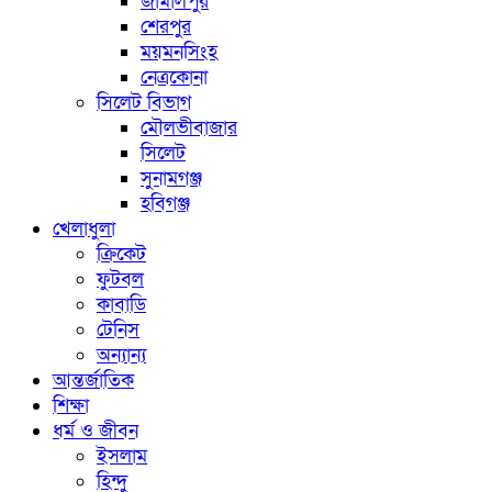
জামালপুর
শেরপুর
ময়মনসিংহ
নেত্রকোনা
সিলেট বিভাগ
মৌলভীবাজার
সিলেট
সুনামগঞ্জ
হবিগঞ্জ
খেলাধুলা
ক্রিকেট
ফুটবল
কাবাডি
টেনিস
অন্যান্য
আন্তর্জাতিক
শিক্ষা
ধর্ম ও জীবন
ইসলাম
হিন্দু