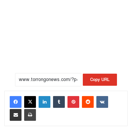
Copy URL
LinkedIn
Tumblr
Pinterest
Reddit
VKontakte
Share via Email
Print