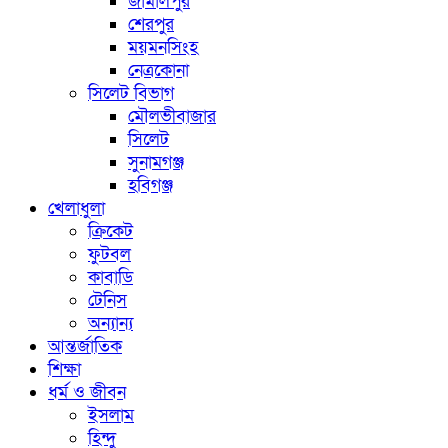
জামালপুর
শেরপুর
ময়মনসিংহ
নেত্রকোনা
সিলেট বিভাগ
মৌলভীবাজার
সিলেট
সুনামগঞ্জ
হবিগঞ্জ
খেলাধুলা
ক্রিকেট
ফুটবল
কাবাডি
টেনিস
অন্যান্য
আন্তর্জাতিক
শিক্ষা
ধর্ম ও জীবন
ইসলাম
হিন্দু