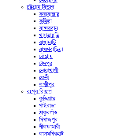
মেহেরপুর
চট্টগ্রাম বিভাগ
কক্সবাজার
কুমিল্লা
বান্দরবান
খাগড়াছড়ি
রাঙ্গামাটি
ব্রাহ্মণবাড়িয়া
চট্টগ্রাম
চাঁদপুর
নোয়াখালী
ফেনী
লক্ষ্মীপুর
রংপুর বিভাগ
কুড়িগ্রাম
গাইবান্ধা
ঠাকুরগাঁও
দিনাজপুর
নীলফামারী
লালমনিরহাট