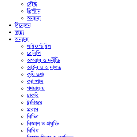
বৌদ্ধ
খ্রিস্টান
অন্যান্য
বিনোদন
স্বাস্থ্য
অন্যান্য
লাইফস্টাইল
রেসিপি
অপরাধ ও দুর্নীতি
আইন ও আদালত
কৃষি তথ্য
ক্যাম্পাস
গণমাধ্যম
চাকরি
ট্যুরিজম
প্রবাস
বিচিত্র
বিজ্ঞান ও প্রযুক্তি
বিবিধ