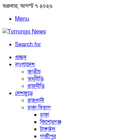
শুক্রবার, আগস্ট ৭ ২০২৬
Menu
Search for
প্রচ্ছদ
বাংলাদেশ
জাতীয়
অর্থনীতি
রাজনীতি
দেশজুড়ে
রাজধানী
ঢাকা বিভাগ
ঢাকা
কিশোরগঞ্জ
টাঙ্গাইল
গাজীপুর