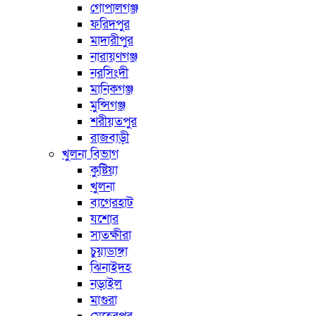
গোপালগঞ্জ
ফরিদপুর
মাদারীপুর
নারায়ণগঞ্জ
নরসিংদী
মানিকগঞ্জ
মুন্সিগঞ্জ
শরীয়তপুর
রাজবাড়ী
খুলনা বিভাগ
কুষ্টিয়া
খুলনা
বাগেরহাট
যশোর
সাতক্ষীরা
চুয়াডাঙ্গা
ঝিনাইদহ
নড়াইল
মাগুরা