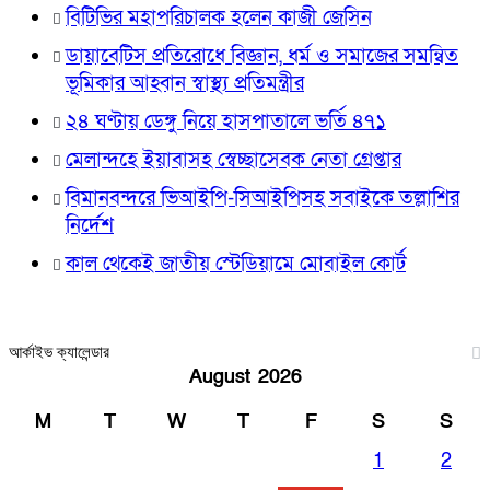
বিটিভির মহাপরিচালক হলেন কাজী জেসিন
ডায়াবেটিস প্রতিরোধে বিজ্ঞান, ধর্ম ও সমাজের সমন্বিত
ভূমিকার আহ্বান স্বাস্থ্য প্রতিমন্ত্রীর
২৪ ঘণ্টায় ডেঙ্গু নিয়ে হাসপাতালে ভর্তি ৪৭১
মেলান্দহে ইয়াবাসহ স্বেচ্ছাসেবক নেতা গ্রেপ্তার
বিমানবন্দরে ভিআইপি-সিআইপিসহ সবাইকে তল্লাশির
নির্দেশ
কাল থেকেই জাতীয় স্টেডিয়ামে মোবাইল কোর্ট
আর্কাইভ ক্যালেন্ডার
August 2026
M
T
W
T
F
S
S
1
2