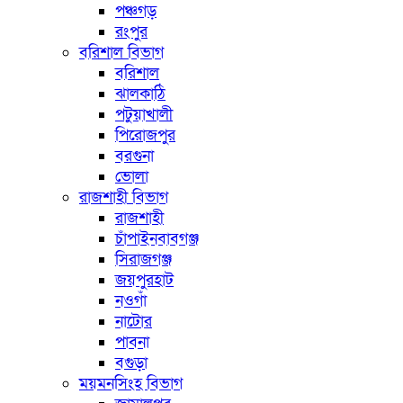
পঞ্চগড়
রংপুর
বরিশাল বিভাগ
বরিশাল
ঝালকাঠি
পটুয়াখালী
পিরোজপুর
বরগুনা
ভোলা
রাজশাহী বিভাগ
রাজশাহী
চাঁপাইনবাবগঞ্জ
সিরাজগঞ্জ
জয়পুরহাট
নওগাঁ
নাটোর
পাবনা
বগুড়া
ময়মনসিংহ বিভাগ