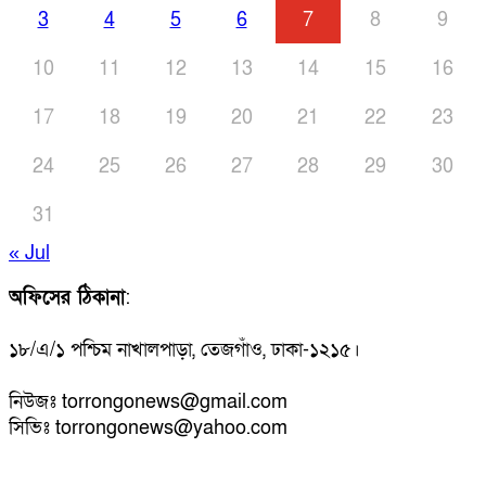
3
4
5
6
7
8
9
10
11
12
13
14
15
16
17
18
19
20
21
22
23
24
25
26
27
28
29
30
31
« Jul
অফিসের ঠিকানা
:
১৮/এ/১ পশ্চিম নাখালপাড়া, তেজগাঁও, ঢাকা-১২১৫।
নিউজঃ torrongonews@gmail.com
সিভিঃ torrongonews@yahoo.com