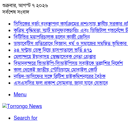
শুক্রবার, আগস্ট ৭ ২০২৬
সর্বশেষ সংবাদ
সিসিকের বর্জ্য ব্যবস্থাপনা কার্যক্রমের প্রশংসায় স্থানীয় সরকার প্রতি
কৃত্রিম বুদ্ধিমত্তা, স্মার্ট ম্যানুফ্যাকচারিং এবং ডিজিটাল গভর
বিটিভির মহাপরিচালক হলেন কাজী জেসিন
ডায়াবেটিস প্রতিরোধে বিজ্ঞান, ধর্ম ও সমাজের সমন্বিত ভূমিকার আহ্বা
২৪ ঘণ্টায় ডেঙ্গু নিয়ে হাসপাতালে ভর্তি ৪৭১
মেলান্দহে ইয়াবাসহ স্বেচ্ছাসেবক নেতা গ্রেপ্তার
বিমানবন্দরে ভিআইপি-সিআইপিসহ সবাইকে তল্লাশির নির্দেশ
কাল থেকেই জাতীয় স্টেডিয়ামে মোবাইল কোর্ট
নাহিদ-আসিফের সঙ্গে ব্রিটিশ হাইকমিশনারের বৈঠক
এসএসসির ফল প্রকাশ সোমবার, জানা যাবে যেভাবে
Menu
Search for