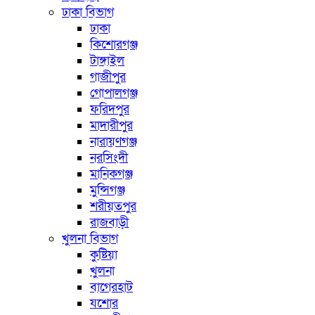
ঢাকা বিভাগ
ঢাকা
কিশোরগঞ্জ
টাঙ্গাইল
গাজীপুর
গোপালগঞ্জ
ফরিদপুর
মাদারীপুর
নারায়ণগঞ্জ
নরসিংদী
মানিকগঞ্জ
মুন্সিগঞ্জ
শরীয়তপুর
রাজবাড়ী
খুলনা বিভাগ
কুষ্টিয়া
খুলনা
বাগেরহাট
যশোর