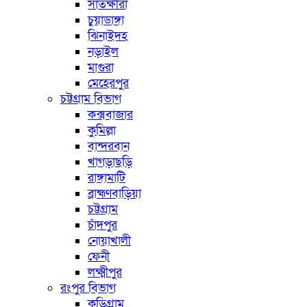
সাতক্ষীরা
চুয়াডাঙ্গা
ঝিনাইদহ
নড়াইল
মাগুরা
মেহেরপুর
চট্টগ্রাম বিভাগ
কক্সবাজার
কুমিল্লা
বান্দরবান
খাগড়াছড়ি
রাঙ্গামাটি
ব্রাহ্মণবাড়িয়া
চট্টগ্রাম
চাঁদপুর
নোয়াখালী
ফেনী
লক্ষ্মীপুর
রংপুর বিভাগ
কুড়িগ্রাম