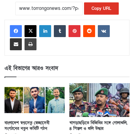
Copy URL
LinkedIn
Tumblr
Pinterest
Reddit
VKontakte
Share via Email
Print
এই বিভাগের আরও সংবাদ
বাংলাদেশ স্বপ্নসেতু স্বেচ্ছাসেবী
খাগড়াছড়িতে বিজিবির সঙ্গে গোলাগুলি,
সংগঠনের নতুন কমিটি গঠন
৪ পিস্তল ও গুলি উদ্ধার