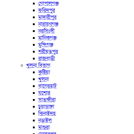
গোপালগঞ্জ
ফরিদপুর
মাদারীপুর
নারায়ণগঞ্জ
নরসিংদী
মানিকগঞ্জ
মুন্সিগঞ্জ
শরীয়তপুর
রাজবাড়ী
খুলনা বিভাগ
কুষ্টিয়া
খুলনা
বাগেরহাট
যশোর
সাতক্ষীরা
চুয়াডাঙ্গা
ঝিনাইদহ
নড়াইল
মাগুরা