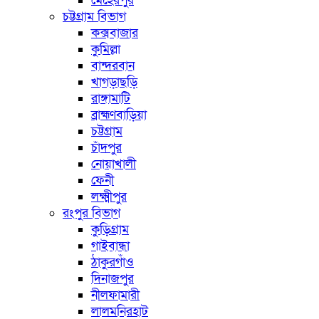
মেহেরপুর
চট্টগ্রাম বিভাগ
কক্সবাজার
কুমিল্লা
বান্দরবান
খাগড়াছড়ি
রাঙ্গামাটি
ব্রাহ্মণবাড়িয়া
চট্টগ্রাম
চাঁদপুর
নোয়াখালী
ফেনী
লক্ষ্মীপুর
রংপুর বিভাগ
কুড়িগ্রাম
গাইবান্ধা
ঠাকুরগাঁও
দিনাজপুর
নীলফামারী
লালমনিরহাট