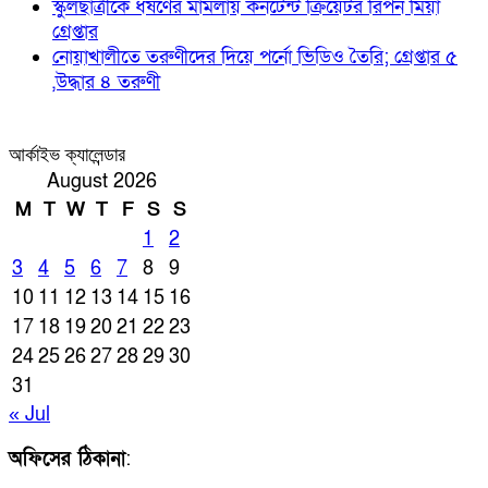
স্কুলছাত্রীকে ধর্ষণের মামলায় কনটেন্ট ক্রিয়েটর রিপন মিয়া
গ্রেপ্তার
নোয়াখালীতে তরুণীদের দিয়ে পর্নো ভিডিও তৈরি; গ্রেপ্তার ৫
,উদ্ধার ৪ তরুণী
আর্কাইভ ক্যালেন্ডার
August 2026
M
T
W
T
F
S
S
1
2
3
4
5
6
7
8
9
10
11
12
13
14
15
16
17
18
19
20
21
22
23
24
25
26
27
28
29
30
31
« Jul
অফিসের ঠিকানা
: