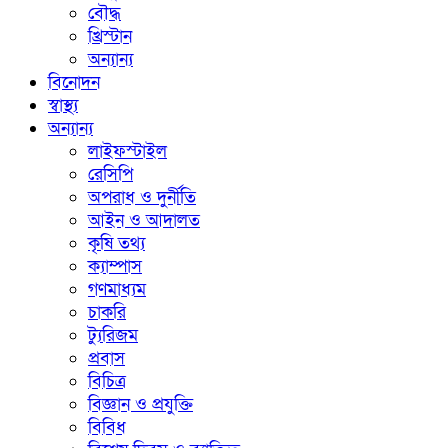
বৌদ্ধ
খ্রিস্টান
অন্যান্য
বিনোদন
স্বাস্থ্য
অন্যান্য
লাইফস্টাইল
রেসিপি
অপরাধ ও দুর্নীতি
আইন ও আদালত
কৃষি তথ্য
ক্যাম্পাস
গণমাধ্যম
চাকরি
ট্যুরিজম
প্রবাস
বিচিত্র
বিজ্ঞান ও প্রযুক্তি
বিবিধ