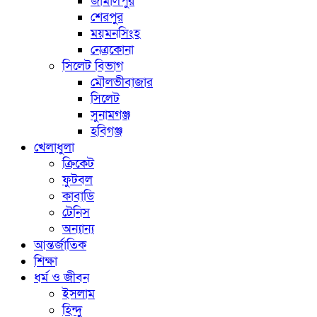
জামালপুর
শেরপুর
ময়মনসিংহ
নেত্রকোনা
সিলেট বিভাগ
মৌলভীবাজার
সিলেট
সুনামগঞ্জ
হবিগঞ্জ
খেলাধুলা
ক্রিকেট
ফুটবল
কাবাডি
টেনিস
অন্যান্য
আন্তর্জাতিক
শিক্ষা
ধর্ম ও জীবন
ইসলাম
হিন্দু