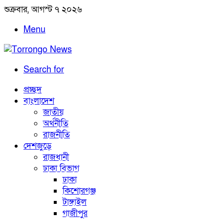
শুক্রবার, আগস্ট ৭ ২০২৬
Menu
Search for
প্রচ্ছদ
বাংলাদেশ
জাতীয়
অর্থনীতি
রাজনীতি
দেশজুড়ে
রাজধানী
ঢাকা বিভাগ
ঢাকা
কিশোরগঞ্জ
টাঙ্গাইল
গাজীপুর