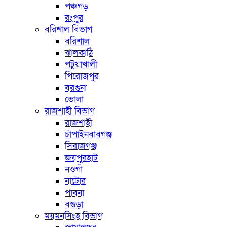
পঞ্চগড়
রংপুর
বরিশাল বিভাগ
বরিশাল
ঝালকাঠি
পটুয়াখালী
পিরোজপুর
বরগুনা
ভোলা
রাজশাহী বিভাগ
রাজশাহী
চাঁপাইনবাবগঞ্জ
সিরাজগঞ্জ
জয়পুরহাট
নওগাঁ
নাটোর
পাবনা
বগুড়া
ময়মনসিংহ বিভাগ