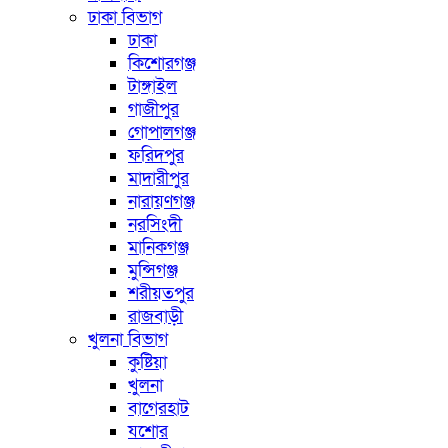
ঢাকা বিভাগ
ঢাকা
কিশোরগঞ্জ
টাঙ্গাইল
গাজীপুর
গোপালগঞ্জ
ফরিদপুর
মাদারীপুর
নারায়ণগঞ্জ
নরসিংদী
মানিকগঞ্জ
মুন্সিগঞ্জ
শরীয়তপুর
রাজবাড়ী
খুলনা বিভাগ
কুষ্টিয়া
খুলনা
বাগেরহাট
যশোর