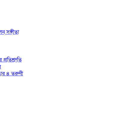
লেন সঙ্গীতা
প্রতিশ্রুতি
র
্ধার ৪ তরুণী