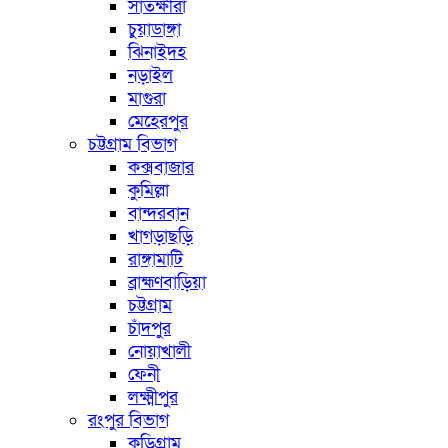
সাতক্ষীরা
চুয়াডাঙ্গা
ঝিনাইদহ
নড়াইল
মাগুরা
মেহেরপুর
চট্টগ্রাম বিভাগ
কক্সবাজার
কুমিল্লা
বান্দরবান
খাগড়াছড়ি
রাঙ্গামাটি
ব্রাহ্মণবাড়িয়া
চট্টগ্রাম
চাঁদপুর
নোয়াখালী
ফেনী
লক্ষ্মীপুর
রংপুর বিভাগ
কুড়িগ্রাম