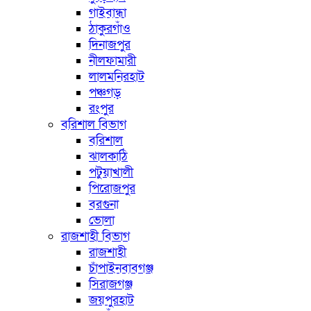
গাইবান্ধা
ঠাকুরগাঁও
দিনাজপুর
নীলফামারী
লালমনিরহাট
পঞ্চগড়
রংপুর
বরিশাল বিভাগ
বরিশাল
ঝালকাঠি
পটুয়াখালী
পিরোজপুর
বরগুনা
ভোলা
রাজশাহী বিভাগ
রাজশাহী
চাঁপাইনবাবগঞ্জ
সিরাজগঞ্জ
জয়পুরহাট