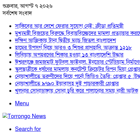
শুক্রবার, আগস্ট ৭ ২০২৬
সর্বশেষ সংবাদ
সাকিবের আর দেশে ফেরার সুযোগ নেই: ক্রীড়া প্রতিমন্ত্রী
মুখ্যমন্ত্রী বিজয়ের বিরুদ্ধে বিবাহবিচ্ছেদের মামলা প্রত্যাহার কর
দক্ষিণ আফ্রিকায় টানা দ্বিতীয় ম্যাচ জিতল বাংলাদেশ
হামের উপসর্গ নিয়ে আরও ৩ শিশুর প্রাণহানি, আক্রান্ত ১২১৮
লিবিয়ায় অপহরণের শিকার হওয়া ১৩ বাংলাদেশি উদ্ধার
ঈশ্বরগঞ্জে জমজমাট ফুটবল ফাইনাল, ইনডোর স্টেডিয়াম নির্মাণের 
স্কুলছাত্রীকে ধর্ষণের মামলায় কনটেন্ট ক্রিয়েটর রিপন মিয়া গ্রেপ্তা
নোয়াখালীতে তরুণীদের দিয়ে পর্নো ভিডিও তৈরি; গ্রেপ্তার ৫ ,উদ
নোয়াখালীতে ৯৭৯০ ইয়াবাসহ দুই পাচারকারী গ্রেপ্তার
খুলনার সোনাডাঙ্গায় সোনা চুরি করে পালানোর সময় নারী আটক
Menu
Search for