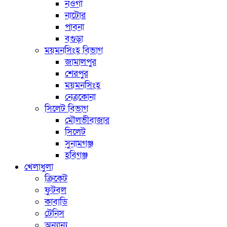
নওগাঁ
নাটোর
পাবনা
বগুড়া
ময়মনসিংহ বিভাগ
জামালপুর
শেরপুর
ময়মনসিংহ
নেত্রকোনা
সিলেট বিভাগ
মৌলভীবাজার
সিলেট
সুনামগঞ্জ
হবিগঞ্জ
খেলাধুলা
ক্রিকেট
ফুটবল
কাবাডি
টেনিস
অন্যান্য