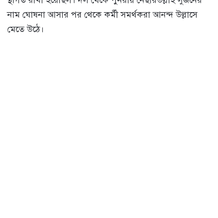
স্থগিত রাখা হয়েছিল। দল থেকে পুনরায় নেছারউল্লাহ সুজনের
নাম ঘোষনা আসার পর থেকে কর্মী সমর্থকরা আনন্দ উল্লাসে
মেতে উঠে।