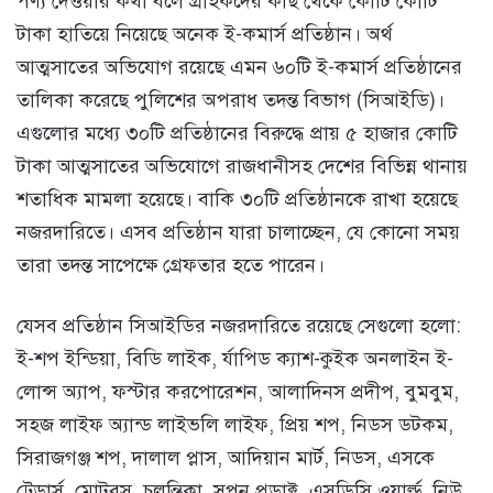
পণ্য দেওয়ার কথা বলে গ্রাহকদের কাছ থেকে কোটি কোটি
টাকা হাতিয়ে নিয়েছে অনেক ই-কমার্স প্রতিষ্ঠান। অর্থ
আত্মসাতের অভিযোগ রয়েছে এমন ৬০টি ই-কমার্স প্রতিষ্ঠানের
তালিকা করেছে পুলিশের অপরাধ তদন্ত বিভাগ (সিআইডি)।
এগুলোর মধ্যে ৩০টি প্রতিষ্ঠানের বিরুদ্ধে প্রায় ৫ হাজার কোটি
টাকা আত্মসাতের অভিযোগে রাজধানীসহ দেশের বিভিন্ন থানায়
শতাধিক মামলা হয়েছে। বাকি ৩০টি প্রতিষ্ঠানকে রাখা হয়েছে
নজরদারিতে। এসব প্রতিষ্ঠান যারা চালাচ্ছেন, যে কোনো সময়
তারা তদন্ত সাপেক্ষে গ্রেফতার হতে পারেন।
যেসব প্রতিষ্ঠান সিআইডির নজরদারিতে রয়েছে সেগুলো হলো:
ই-শপ ইন্ডিয়া, বিডি লাইক, র্যাপিড ক্যাশ-কুইক অনলাইন ই-
লোন্স অ্যাপ, ফস্টার করপোরেশন, আলাদিনস প্রদীপ, বুমবুম,
সহজ লাইফ অ্যান্ড লাইভলি লাইফ, প্রিয় শপ, নিডস ডটকম,
সিরাজগঞ্জ শপ, দালাল প্লাস, আদিয়ান মার্ট, নিডস, এসকে
ট্রেডার্স, মোটরস, চলন্তিকা, সুপন প্রডাক্ট, এসডিসি ওয়ার্ল্ড, নিউ