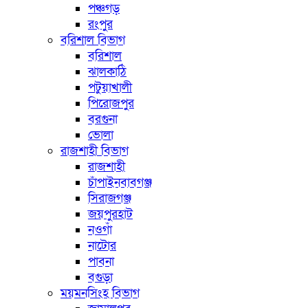
পঞ্চগড়
রংপুর
বরিশাল বিভাগ
বরিশাল
ঝালকাঠি
পটুয়াখালী
পিরোজপুর
বরগুনা
ভোলা
রাজশাহী বিভাগ
রাজশাহী
চাঁপাইনবাবগঞ্জ
সিরাজগঞ্জ
জয়পুরহাট
নওগাঁ
নাটোর
পাবনা
বগুড়া
ময়মনসিংহ বিভাগ