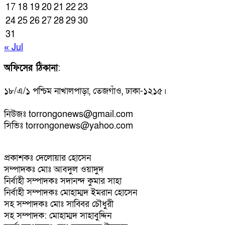
17
18
19
20
21
22
23
24
25
26
27
28
29
30
31
« Jul
অফিসের ঠিকানা
:
১৮/এ/১ পশ্চিম নাখালপাড়া, তেজগাঁও, ঢাকা-১২১৫।
নিউজঃ torrongonews@gmail.com
সিভিঃ torrongonews@yahoo.com
প্রকাশকঃ দেলোয়ার হোসেন
সম্পাদকঃ মোঃ আবদুল ওয়াদুদ
নির্বাহী সম্পাদকঃ সদানন্দ কুমার সাহা
নির্বাহী সম্পাদকঃ মোহাম্মদ ইমরান হোসেন
সহ সম্পাদকঃ মোঃ সাব্বির চৌধুরী
সহ সম্পাদক: মোহাম্মদ সাহাবুদ্দিন