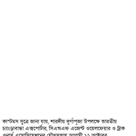
কাস্টমস সুত্রে জানা যায়, শারদীয় দুর্গাপূজা উপলক্ষে ভারতীয়
চ্যাংড়াবান্ধা এক্সপোর্টার, সিএন্ডএফ এজেন্ট ওয়েলফেয়ার ও ট্রাক
ওনার্স এসোসিয়েশনের যৌথসভায় আগামী ১২ অক্টোবর