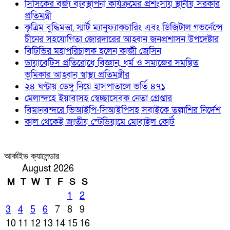
সিসিকের বর্জ্য ব্যবস্থাপনা কার্যক্রমের প্রশংসায় স্থানীয় সরকার
প্রতিমন্ত্রী
কৃত্রিম বুদ্ধিমত্তা, স্মার্ট ম্যানুফ্যাকচারিং এবং ডিজিটাল গভর্নেন্সে
চীনের সহযোগিতা জোরদারের আহ্বান জনপ্রশাসন উপদেষ্টার
বিটিভির মহাপরিচালক হলেন কাজী জেসিন
ডায়াবেটিস প্রতিরোধে বিজ্ঞান, ধর্ম ও সমাজের সমন্বিত
ভূমিকার আহ্বান স্বাস্থ্য প্রতিমন্ত্রীর
২৪ ঘণ্টায় ডেঙ্গু নিয়ে হাসপাতালে ভর্তি ৪৭১
মেলান্দহে ইয়াবাসহ স্বেচ্ছাসেবক নেতা গ্রেপ্তার
বিমানবন্দরে ভিআইপি-সিআইপিসহ সবাইকে তল্লাশির নির্দেশ
কাল থেকেই জাতীয় স্টেডিয়ামে মোবাইল কোর্ট
আর্কাইভ ক্যালেন্ডার
August 2026
M
T
W
T
F
S
S
1
2
3
4
5
6
7
8
9
10
11
12
13
14
15
16