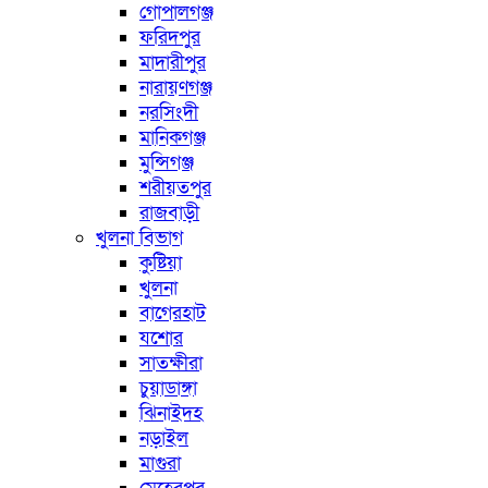
গোপালগঞ্জ
ফরিদপুর
মাদারীপুর
নারায়ণগঞ্জ
নরসিংদী
মানিকগঞ্জ
মুন্সিগঞ্জ
শরীয়তপুর
রাজবাড়ী
খুলনা বিভাগ
কুষ্টিয়া
খুলনা
বাগেরহাট
যশোর
সাতক্ষীরা
চুয়াডাঙ্গা
ঝিনাইদহ
নড়াইল
মাগুরা