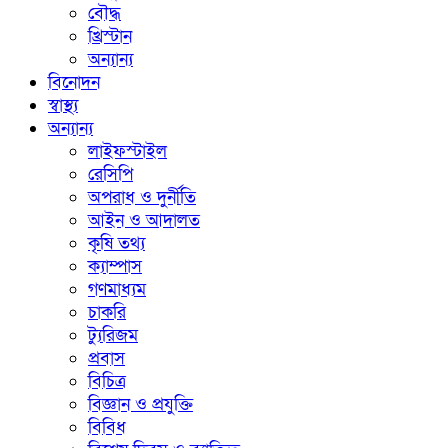
বৌদ্ধ
খ্রিস্টান
অন্যান্য
বিনোদন
স্বাস্থ্য
অন্যান্য
লাইফস্টাইল
রেসিপি
অপরাধ ও দুর্নীতি
আইন ও আদালত
কৃষি তথ্য
ক্যাম্পাস
গণমাধ্যম
চাকরি
ট্যুরিজম
প্রবাস
বিচিত্র
বিজ্ঞান ও প্রযুক্তি
বিবিধ