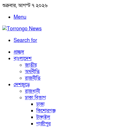
শুক্রবার, আগস্ট ৭ ২০২৬
Menu
Search for
প্রচ্ছদ
বাংলাদেশ
জাতীয়
অর্থনীতি
রাজনীতি
দেশজুড়ে
রাজধানী
ঢাকা বিভাগ
ঢাকা
কিশোরগঞ্জ
টাঙ্গাইল
গাজীপুর