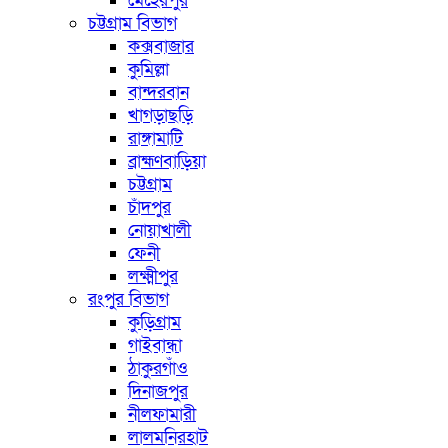
মেহেরপুর
চট্টগ্রাম বিভাগ
কক্সবাজার
কুমিল্লা
বান্দরবান
খাগড়াছড়ি
রাঙ্গামাটি
ব্রাহ্মণবাড়িয়া
চট্টগ্রাম
চাঁদপুর
নোয়াখালী
ফেনী
লক্ষ্মীপুর
রংপুর বিভাগ
কুড়িগ্রাম
গাইবান্ধা
ঠাকুরগাঁও
দিনাজপুর
নীলফামারী
লালমনিরহাট