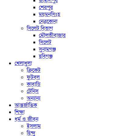
জামালপুর
শেরপুর
ময়মনসিংহ
নেত্রকোনা
সিলেট বিভাগ
মৌলভীবাজার
সিলেট
সুনামগঞ্জ
হবিগঞ্জ
খেলাধুলা
ক্রিকেট
ফুটবল
কাবাডি
টেনিস
অন্যান্য
আন্তর্জাতিক
শিক্ষা
ধর্ম ও জীবন
ইসলাম
হিন্দু