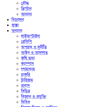
বৌদ্ধ
খ্রিস্টান
অন্যান্য
বিনোদন
স্বাস্থ্য
অন্যান্য
লাইফস্টাইল
রেসিপি
অপরাধ ও দুর্নীতি
আইন ও আদালত
কৃষি তথ্য
ক্যাম্পাস
গণমাধ্যম
চাকরি
ট্যুরিজম
প্রবাস
বিচিত্র
বিজ্ঞান ও প্রযুক্তি
বিবিধ