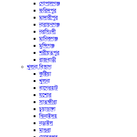
গোপালগঞ্জ
ফরিদপুর
মাদারীপুর
নারায়ণগঞ্জ
নরসিংদী
মানিকগঞ্জ
মুন্সিগঞ্জ
শরীয়তপুর
রাজবাড়ী
খুলনা বিভাগ
কুষ্টিয়া
খুলনা
বাগেরহাট
যশোর
সাতক্ষীরা
চুয়াডাঙ্গা
ঝিনাইদহ
নড়াইল
মাগুরা