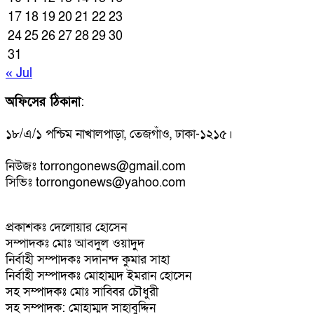
17
18
19
20
21
22
23
24
25
26
27
28
29
30
31
« Jul
অফিসের ঠিকানা
:
১৮/এ/১ পশ্চিম নাখালপাড়া, তেজগাঁও, ঢাকা-১২১৫।
নিউজঃ torrongonews@gmail.com
সিভিঃ torrongonews@yahoo.com
প্রকাশকঃ দেলোয়ার হোসেন
সম্পাদকঃ মোঃ আবদুল ওয়াদুদ
নির্বাহী সম্পাদকঃ সদানন্দ কুমার সাহা
নির্বাহী সম্পাদকঃ মোহাম্মদ ইমরান হোসেন
সহ সম্পাদকঃ মোঃ সাব্বির চৌধুরী
সহ সম্পাদক: মোহাম্মদ সাহাবুদ্দিন