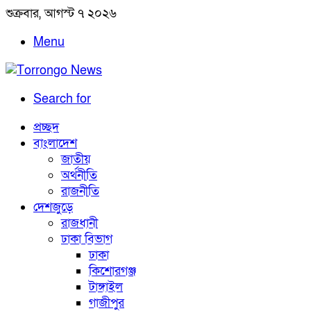
শুক্রবার, আগস্ট ৭ ২০২৬
Menu
Search for
প্রচ্ছদ
বাংলাদেশ
জাতীয়
অর্থনীতি
রাজনীতি
দেশজুড়ে
রাজধানী
ঢাকা বিভাগ
ঢাকা
কিশোরগঞ্জ
টাঙ্গাইল
গাজীপুর