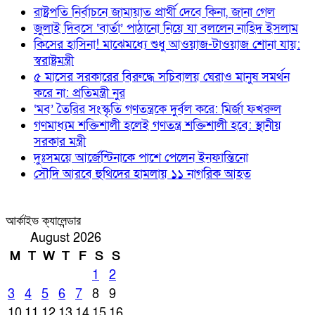
রাষ্ট্রপতি নির্বাচনে জামায়াত প্রার্থী দেবে কিনা, জানা গেল
জুলাই দিবসে ‘বার্তা’ পাঠানো নিয়ে যা বললেন নাহিদ ইসলাম
কিসের হাসিনা! মাঝেমধ্যে শুধু আওয়াজ-টাওয়াজ শোনা যায়:
স্বরাষ্ট্রমন্ত্রী
৫ মাসের সরকারের বিরুদ্ধে সচিবালয় ঘেরাও মানুষ সমর্থন
করে না: প্রতিমন্ত্রী নুর
‘মব’ তৈরির সংস্কৃতি গণতন্ত্রকে দুর্বল করে: মির্জা ফখরুল
গণমাধ্যম শক্তিশালী হলেই গণতন্ত্র শক্তিশালী হবে: স্থানীয়
সরকার মন্ত্রী
দুঃসময়ে আর্জেন্টিনাকে পাশে পেলেন ইনফান্তিনো
সৌদি আরবে হুথিদের হামলায় ১১ নাগরিক আহত
আর্কাইভ ক্যালেন্ডার
August 2026
M
T
W
T
F
S
S
1
2
3
4
5
6
7
8
9
10
11
12
13
14
15
16