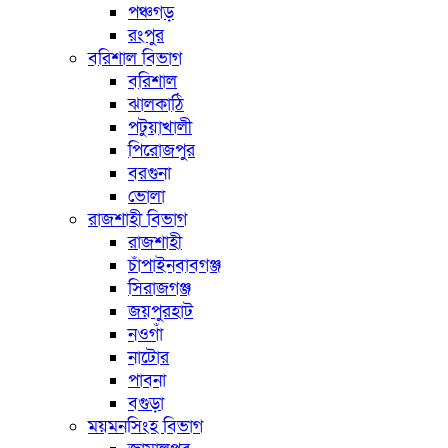
পঞ্চগড়
রংপুর
বরিশাল বিভাগ
বরিশাল
ঝালকাঠি
পটুয়াখালী
পিরোজপুর
বরগুনা
ভোলা
রাজশাহী বিভাগ
রাজশাহী
চাঁপাইনবাবগঞ্জ
সিরাজগঞ্জ
জয়পুরহাট
নওগাঁ
নাটোর
পাবনা
বগুড়া
ময়মনসিংহ বিভাগ