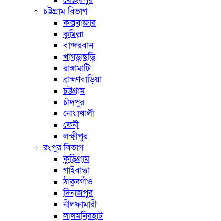
মেহেরপুর
চট্টগ্রাম বিভাগ
কক্সবাজার
কুমিল্লা
বান্দরবান
খাগড়াছড়ি
রাঙ্গামাটি
ব্রাহ্মণবাড়িয়া
চট্টগ্রাম
চাঁদপুর
নোয়াখালী
ফেনী
লক্ষ্মীপুর
রংপুর বিভাগ
কুড়িগ্রাম
গাইবান্ধা
ঠাকুরগাঁও
দিনাজপুর
নীলফামারী
লালমনিরহাট