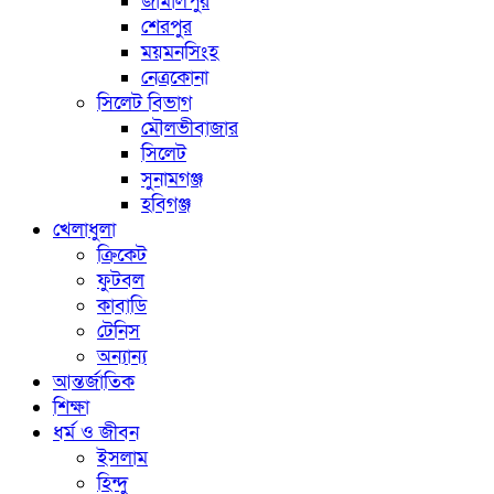
জামালপুর
শেরপুর
ময়মনসিংহ
নেত্রকোনা
সিলেট বিভাগ
মৌলভীবাজার
সিলেট
সুনামগঞ্জ
হবিগঞ্জ
খেলাধুলা
ক্রিকেট
ফুটবল
কাবাডি
টেনিস
অন্যান্য
আন্তর্জাতিক
শিক্ষা
ধর্ম ও জীবন
ইসলাম
হিন্দু