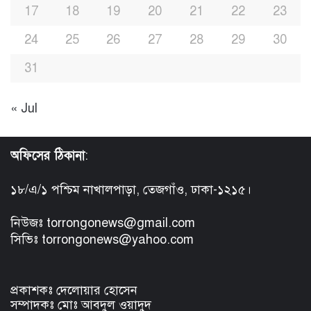
17
18
19
20
21
22
23
24
25
26
27
28
29
30
31
« Jul
অফিসের ঠিকানা
:
১৮/এ/১ পশ্চিম নাখালপাড়া, তেজগাঁও, ঢাকা-১২১৫।
নিউজঃ torrongonews@gmail.com
সিভিঃ torrongonews@yahoo.com
প্রকাশকঃ দেলোয়ার হোসেন
সম্পাদকঃ মোঃ আবদুল ওয়াদুদ