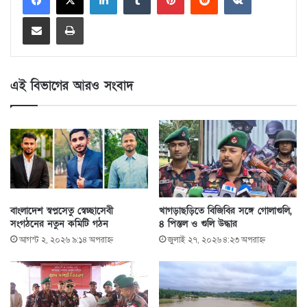
Share via Email
Print
এই বিভাগের আরও সংবাদ
বাংলাদেশ স্বপ্নসেতু স্বেচ্ছাসেবী
খাগড়াছড়িতে বিজিবির সঙ্গে গোলাগুলি,
সংগঠনের নতুন কমিটি গঠন
৪ পিস্তল ও গুলি উদ্ধার
আগস্ট ২, ২০২৬ ৯:১৪ অপরাহ্ণ
জুলাই ২৭, ২০২৬ ৪:২৩ অপরাহ্ণ