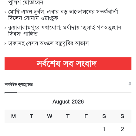
পুলিশ মোতায়েন
মোদি এখন দুর্বল, এবার বড় আন্দোলনের সতর্কবার্তা
দিলেন সোনাম ওয়াংচুক
কুয়ালালামপুরে যথাযোগ্য মর্যাদায় ‘জুলাই গণঅভ্যুত্থান
দিবস’ পালিত
ঢাকাসহ যেসব অঞ্চলে বজ্রবৃষ্টির আভাস
আর্কাইভ ক্যালেন্ডার
August 2026
M
T
W
T
F
S
S
1
2