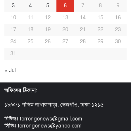
3
4
5
6
7
8
9
10
11
12
13
14
15
16
17
18
19
20
21
22
23
24
25
26
27
28
29
30
31
« Jul
অফিসের ঠিকানা
:
১৮/এ/১ পশ্চিম নাখালপাড়া, তেজগাঁও, ঢাকা-১২১৫।
নিউজঃ torrongonews@gmail.com
সিভিঃ torrongonews@yahoo.com