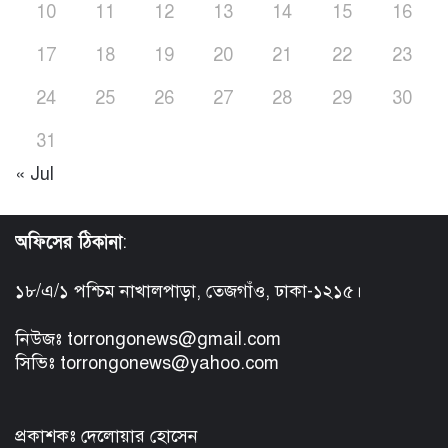
10
11
12
13
14
15
16
17
18
19
20
21
22
23
24
25
26
27
28
29
30
31
« Jul
অফিসের ঠিকানা
:
১৮/এ/১ পশ্চিম নাখালপাড়া, তেজগাঁও, ঢাকা-১২১৫।
নিউজঃ torrongonews@gmail.com
সিভিঃ torrongonews@yahoo.com
প্রকাশকঃ দেলোয়ার হোসেন