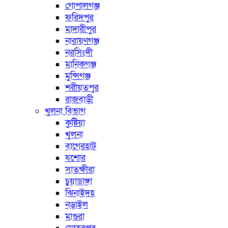
গোপালগঞ্জ
ফরিদপুর
মাদারীপুর
নারায়ণগঞ্জ
নরসিংদী
মানিকগঞ্জ
মুন্সিগঞ্জ
শরীয়তপুর
রাজবাড়ী
খুলনা বিভাগ
কুষ্টিয়া
খুলনা
বাগেরহাট
যশোর
সাতক্ষীরা
চুয়াডাঙ্গা
ঝিনাইদহ
নড়াইল
মাগুরা