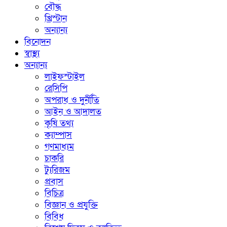
বৌদ্ধ
খ্রিস্টান
অন্যান্য
বিনোদন
স্বাস্থ্য
অন্যান্য
লাইফস্টাইল
রেসিপি
অপরাধ ও দুর্নীতি
আইন ও আদালত
কৃষি তথ্য
ক্যাম্পাস
গণমাধ্যম
চাকরি
ট্যুরিজম
প্রবাস
বিচিত্র
বিজ্ঞান ও প্রযুক্তি
বিবিধ