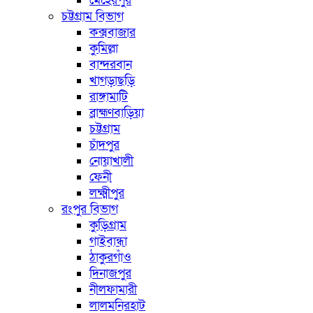
মেহেরপুর
চট্টগ্রাম বিভাগ
কক্সবাজার
কুমিল্লা
বান্দরবান
খাগড়াছড়ি
রাঙ্গামাটি
ব্রাহ্মণবাড়িয়া
চট্টগ্রাম
চাঁদপুর
নোয়াখালী
ফেনী
লক্ষ্মীপুর
রংপুর বিভাগ
কুড়িগ্রাম
গাইবান্ধা
ঠাকুরগাঁও
দিনাজপুর
নীলফামারী
লালমনিরহাট