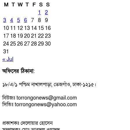
M
T
W
T
F
S
S
1
2
3
4
5
6
7
8
9
10
11
12
13
14
15
16
17
18
19
20
21
22
23
24
25
26
27
28
29
30
31
« Jul
অফিসের ঠিকানা
:
১৮/এ/১ পশ্চিম নাখালপাড়া, তেজগাঁও, ঢাকা-১২১৫।
নিউজঃ torrongonews@gmail.com
সিভিঃ torrongonews@yahoo.com
প্রকাশকঃ দেলোয়ার হোসেন
সম্পাদকঃ মোঃ আবদুল ওয়াদুদ