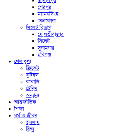
জামালপুর
শেরপুর
ময়মনসিংহ
নেত্রকোনা
সিলেট বিভাগ
মৌলভীবাজার
সিলেট
সুনামগঞ্জ
হবিগঞ্জ
খেলাধুলা
ক্রিকেট
ফুটবল
কাবাডি
টেনিস
অন্যান্য
আন্তর্জাতিক
শিক্ষা
ধর্ম ও জীবন
ইসলাম
হিন্দু