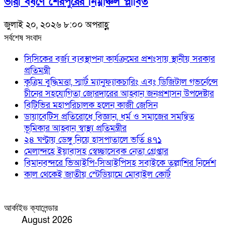
ভারী বর্ষণে শেরপুরের নিম্নাঞ্চল প্লাবিত
জুলাই ২০, ২০২৬ ৮:০০ অপরাহ্ণ
সর্বশেষ সংবাদ
সিসিকের বর্জ্য ব্যবস্থাপনা কার্যক্রমের প্রশংসায় স্থানীয় সরকার
প্রতিমন্ত্রী
কৃত্রিম বুদ্ধিমত্তা, স্মার্ট ম্যানুফ্যাকচারিং এবং ডিজিটাল গভর্নেন্সে
চীনের সহযোগিতা জোরদারের আহ্বান জনপ্রশাসন উপদেষ্টার
বিটিভির মহাপরিচালক হলেন কাজী জেসিন
ডায়াবেটিস প্রতিরোধে বিজ্ঞান, ধর্ম ও সমাজের সমন্বিত
ভূমিকার আহ্বান স্বাস্থ্য প্রতিমন্ত্রীর
২৪ ঘণ্টায় ডেঙ্গু নিয়ে হাসপাতালে ভর্তি ৪৭১
মেলান্দহে ইয়াবাসহ স্বেচ্ছাসেবক নেতা গ্রেপ্তার
বিমানবন্দরে ভিআইপি-সিআইপিসহ সবাইকে তল্লাশির নির্দেশ
কাল থেকেই জাতীয় স্টেডিয়ামে মোবাইল কোর্ট
আর্কাইভ ক্যালেন্ডার
August 2026