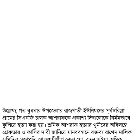
উল্লেখ্য, গত বুধবার উপজেলার রাজগাতী ইউনিয়নের পূর্বদরিল্লা
গ্রামের সিএনজি চালক আশরাফকে প্রকাশ্য দিবালোকে নির্মমভাবে
কুপিয়ে হত্যা করা হয়। শ্রমিক আশরাফ হত্যার খুনীদের অবিলম্বে
গ্রেফতার ও ফাসিঁর দাবী জানিয়ে মানববন্ধনে বক্তব্য রাখেন মালিক
সমিতির সভাপতি আওয়ামীলীগ নেতা মো. রতন ভুইয়া, শ্রমিক