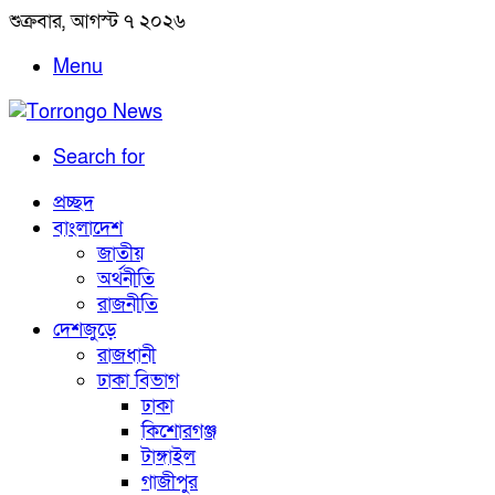
শুক্রবার, আগস্ট ৭ ২০২৬
Menu
Search for
প্রচ্ছদ
বাংলাদেশ
জাতীয়
অর্থনীতি
রাজনীতি
দেশজুড়ে
রাজধানী
ঢাকা বিভাগ
ঢাকা
কিশোরগঞ্জ
টাঙ্গাইল
গাজীপুর