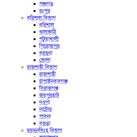
পঞ্চগড়
রংপুর
বরিশাল বিভাগ
বরিশাল
ঝালকাঠি
পটুয়াখালী
পিরোজপুর
বরগুনা
ভোলা
রাজশাহী বিভাগ
রাজশাহী
চাঁপাইনবাবগঞ্জ
সিরাজগঞ্জ
জয়পুরহাট
নওগাঁ
নাটোর
পাবনা
বগুড়া
ময়মনসিংহ বিভাগ