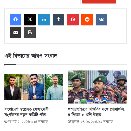
LinkedIn
Tumblr
Pinterest
Reddit
VKontakte
Share via Email
Print
এই বিভাগের আরও সংবাদ
বাংলাদেশ স্বপ্নসেতু স্বেচ্ছাসেবী
খাগড়াছড়িতে বিজিবির সঙ্গে গোলাগুলি,
সংগঠনের নতুন কমিটি গঠন
৪ পিস্তল ও গুলি উদ্ধার
আগস্ট ২, ২০২৬ ৯:১৪ অপরাহ্ণ
জুলাই ২৭, ২০২৬ ৪:২৩ অপরাহ্ণ