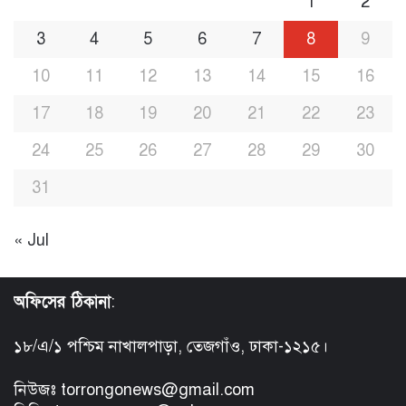
1
2
3
4
5
6
7
8
9
10
11
12
13
14
15
16
17
18
19
20
21
22
23
24
25
26
27
28
29
30
31
« Jul
অফিসের ঠিকানা
:
১৮/এ/১ পশ্চিম নাখালপাড়া, তেজগাঁও, ঢাকা-১২১৫।
নিউজঃ torrongonews@gmail.com