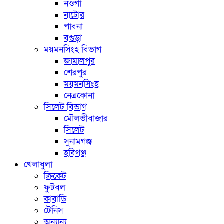
নওগাঁ
নাটোর
পাবনা
বগুড়া
ময়মনসিংহ বিভাগ
জামালপুর
শেরপুর
ময়মনসিংহ
নেত্রকোনা
সিলেট বিভাগ
মৌলভীবাজার
সিলেট
সুনামগঞ্জ
হবিগঞ্জ
খেলাধুলা
ক্রিকেট
ফুটবল
কাবাডি
টেনিস
অন্যান্য