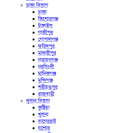
ঢাকা বিভাগ
ঢাকা
কিশোরগঞ্জ
টাঙ্গাইল
গাজীপুর
গোপালগঞ্জ
ফরিদপুর
মাদারীপুর
নারায়ণগঞ্জ
নরসিংদী
মানিকগঞ্জ
মুন্সিগঞ্জ
শরীয়তপুর
রাজবাড়ী
খুলনা বিভাগ
কুষ্টিয়া
খুলনা
বাগেরহাট
যশোর