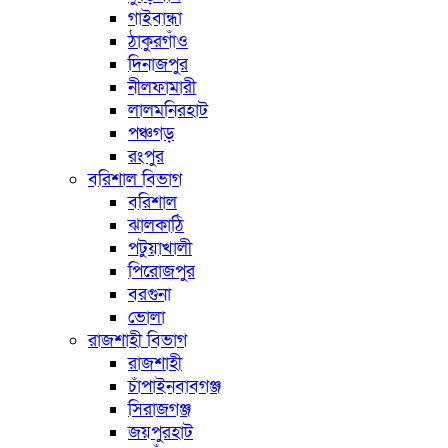
গাইবান্ধা
ঠাকুরগাঁও
দিনাজপুর
নীলফামারী
লালমনিরহাট
পঞ্চগড়
রংপুর
বরিশাল বিভাগ
বরিশাল
ঝালকাঠি
পটুয়াখালী
পিরোজপুর
বরগুনা
ভোলা
রাজশাহী বিভাগ
রাজশাহী
চাঁপাইনবাবগঞ্জ
সিরাজগঞ্জ
জয়পুরহাট