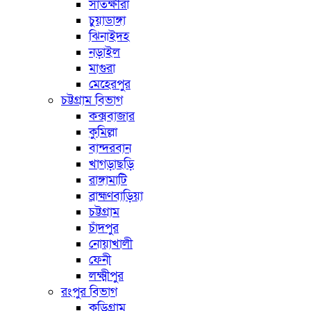
সাতক্ষীরা
চুয়াডাঙ্গা
ঝিনাইদহ
নড়াইল
মাগুরা
মেহেরপুর
চট্টগ্রাম বিভাগ
কক্সবাজার
কুমিল্লা
বান্দরবান
খাগড়াছড়ি
রাঙ্গামাটি
ব্রাহ্মণবাড়িয়া
চট্টগ্রাম
চাঁদপুর
নোয়াখালী
ফেনী
লক্ষ্মীপুর
রংপুর বিভাগ
কুড়িগ্রাম