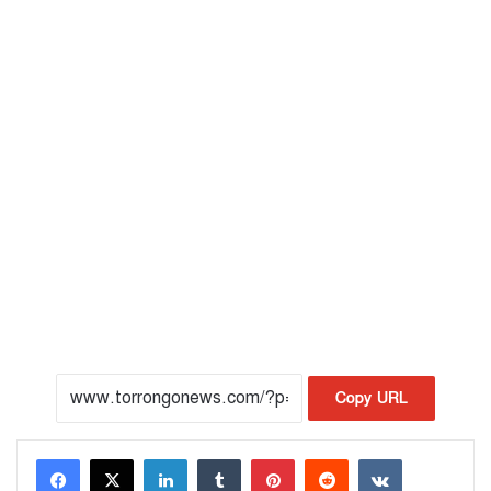
Copy URL
LinkedIn
Tumblr
Pinterest
Reddit
VKontakte