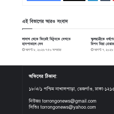
এই বিভাগের আরও সংবাদ
লাদাখ থেকে ফিরেই মিঠুনকে দেখতে
স্কুলছাত্রীকে ধর্
হাসপাতালে দেব
রিপন মিয়া গ্রেপ্তার
আগস্ট ৮, ২০২৬ ৭:৫০ অপরাহ্ণ
আগস্ট ৭, ২০২৬ 
অফিসের ঠিকানা
:
১৮/এ/১ পশ্চিম নাখালপাড়া, তেজগাঁও, ঢাকা-১২১
নিউজঃ torrongonews@gmail.com
সিভিঃ torrongonews@yahoo.com