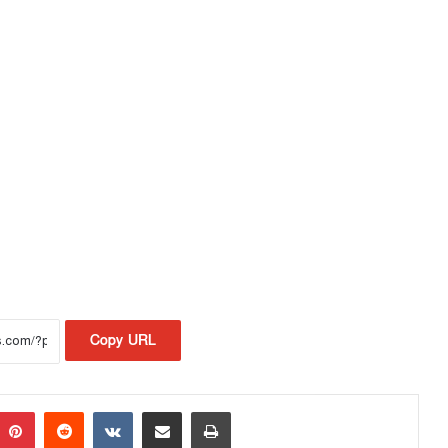
Copy URL
Pinterest
Reddit
VKontakte
Share via Email
Print