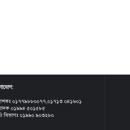
গাযোগ:
রকাশকঃ ০১৭৭৯৮৮০০৭৭,০১৭১৩ ০৪১৬০১
্পাদক ০১৯৯৪ ৫০১৫৮৫
্তা বিভাগঃ ০১৯৯০ ৯০৩২৮০