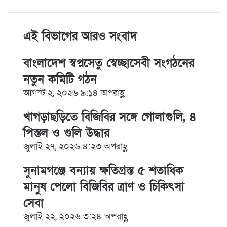
i
u
i
e
K
h
r
n
m
n
d
o
a
i
k
b
t
d
n
r
n
e
l
e
i
t
e
t
এই বিভাগের আরও সংবাদ
d
r
r
t
a
v
I
e
k
i
বাংলাদেশ স্বপ্নসেতু স্বেচ্ছাসেবী সংগঠনের
n
s
t
a
t
e
E
নতুন কমিটি গঠন
m
আগস্ট ২, ২০২৬ ৯:১৪ অপরাহ্ণ
a
i
খাগড়াছড়িতে বিজিবির সঙ্গে গোলাগুলি, ৪
l
পিস্তল ও গুলি উদ্ধার
জুলাই ২৭, ২০২৬ ৪:২৩ অপরাহ্ণ
সুনামগঞ্জে বন্যায় ক্ষতিগ্রস্ত ৫ শতাধিক
মানুষ পেলো বিজিবির ত্রাণ ও চিকিৎসা
সেবা
জুলাই ২২, ২০২৬ ৩:২৪ অপরাহ্ণ