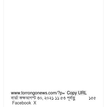
Copy URL
বার্তা কক্ষ
আগস্ট ৩০, ২০২১ ১১:৫৩ পূর্বাহ্ণ
১৫৫
Facebook
X
L
T
P
R
V
S
P