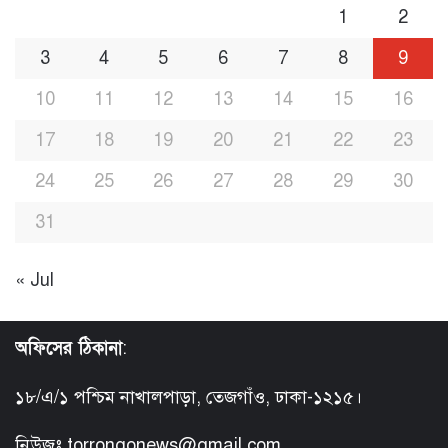
1
2
3
4
5
6
7
8
9
10
11
12
13
14
15
16
17
18
19
20
21
22
23
24
25
26
27
28
29
30
31
« Jul
অফিসের ঠিকানা
:
১৮/এ/১ পশ্চিম নাখালপাড়া, তেজগাঁও, ঢাকা-১২১৫।
নিউজঃ torrongonews@gmail.com