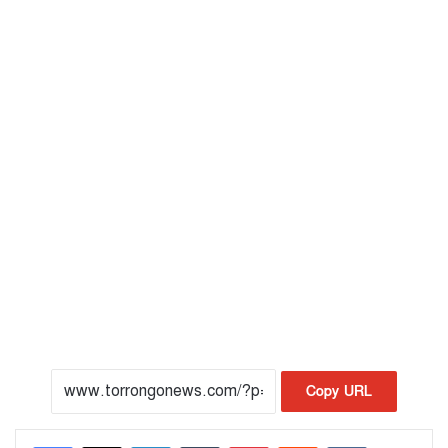
Copy URL
LinkedIn
Tumblr
Pinterest
Reddit
VKontakte