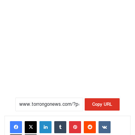
Copy URL
LinkedIn
Tumblr
Pinterest
Reddit
VKontakte
Share via Email
Print