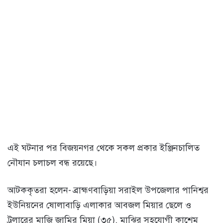
এই ঘটনার পর বিজয়নগর থেকে সকল প্রকার ইঞ্জিনচালিত
নৌযান চলাচল বন্ধ রয়েছে।
আটককৃতরা হলেন- ব্রাহ্মণবাড়িয়া সরাইল উপজেলার পানিশ্বর
ইউনিয়নের ষোলাবাড়ি এলাকার আবজল মিয়ার ছেলে ও
ট্রলারের মাজি জামির মিয়া (৩৫), মাঝির সহযোগী কাশেম