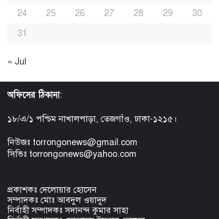
24
25
26
27
28
29
30
31
« Jul
অফিসের ঠিকানা
:
১৮/এ/১ পশ্চিম নাখালপাড়া, তেজগাঁও, ঢাকা-১২১৫।
নিউজঃ torrongonews@gmail.com
সিভিঃ torrongonews@yahoo.com
প্রকাশকঃ দেলোয়ার হোসেন
সম্পাদকঃ মোঃ আবদুল ওয়াদুদ
নির্বাহী সম্পাদকঃ সদানন্দ কুমার সাহা