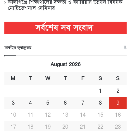
কালীগঞ্জে শিক্ষার্থীদের দক্ষতা ও ক্যারিয়ার উন্নয়ন বিষয়ক
মোটিভেশনাল সেমিনার
আর্কাইভ ক্যালেন্ডার
August 2026
M
T
W
T
F
S
S
1
2
3
4
5
6
7
8
9
10
11
12
13
14
15
16
17
18
19
20
21
22
23