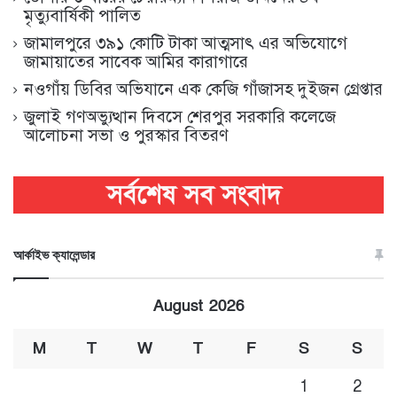
মৃত্যুবার্ষিকী পালিত
জামালপুরে ৩৯১ কোটি টাকা আত্মসাৎ এর অভিযোগে
জামায়াতের সাবেক আমির কারাগারে
নওগাঁয় ডিবির অভিযানে এক কেজি গাঁজাসহ দুইজন গ্রেপ্তার
জুলাই গণঅভ্যুত্থান দিবসে শেরপুর সরকারি কলেজে
আলোচনা সভা ও পুরস্কার বিতরণ
আর্কাইভ ক্যালেন্ডার
August 2026
M
T
W
T
F
S
S
1
2