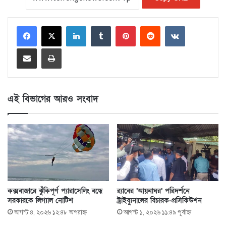
LinkedIn
Tumblr
Pinterest
Reddit
VKontakte
Share via Email
Print
এই বিভাগের আরও সংবাদ
কক্সবাজারে ঝুঁকিপূর্ণ প্যারাসেলিং বন্ধে
র‍্যাবের ‘আয়নাঘর’ পরিদর্শনে
সরকারকে লিগ্যাল নোটিশ
ট্রাইব্যুনালের বিচারক-প্রসিকিউশন
আগস্ট ৪, ২০২৬ ১২:৪৮ অপরাহ্ণ
আগস্ট ১, ২০২৬ ১১:৪৯ পূর্বাহ্ণ