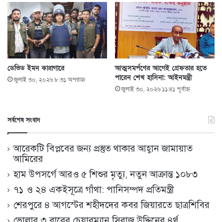
ডেভিড ইমন কারাগারে
আত্মসমর্পণের আগেই গ্রেফতার হতে
পারেন শেখ হাসিনা: আইনমন্ত্রী
জুলাই ৩০, ২০২৬ ৮:৩১ অপরাহ্ণ
জুলাই ৩০, ২০২৬ ১১:৪১ পূর্বাহ্ণ
সর্বশেষ সংবাদ
আরেকটি বিপ্লবের জন্য প্রস্তুত থাকার আহ্বান জামায়াত
আমিরের
হাম উপসর্গে আরও ৫ শিশুর মৃত্যু, নতুন আক্রান্ত ১০৮৩
৭১ ও ২৪ একইসূত্রে গাঁথা: পানিসম্পদ প্রতিমন্ত্রী
শেরপুরে ৪ আগস্টের শহীদদের কবর জিয়ারতে ছাত্রশিবির
ভোলার ৩ বারের চেয়ারম্যান সিরাজ উদ্দিনের ৪র্থ