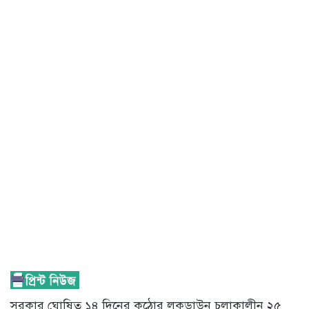
সরকার ঘোষিত ১৪ দিনের কঠোর লকডাউন চলাকালীন ২৫