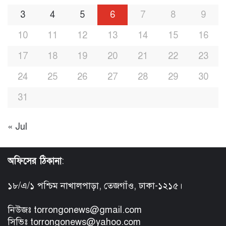
3
4
5
6
7
8
9
10
11
12
13
14
15
16
17
18
19
20
21
22
23
24
25
26
27
28
29
30
31
« Jul
অফিসের ঠিকানা
:
১৮/এ/১ পশ্চিম নাখালপাড়া, তেজগাঁও, ঢাকা-১২১৫।
নিউজঃ torrongonews@gmail.com
সিভিঃ torrongonews@yahoo.com